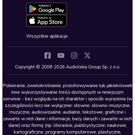
Aktywuj kartę
Formularz zgłaszania nielegalnych treści
Dla młodzieży
Blog
Oferta dla firm i bibliotek
Deklaracja dostępności
Erotyczne
Zapowiedzi
Fantastyka
Cykle audiobooków
Horror
Wszystkie aplikacje
Inne języki
Komedia
Kryminały
Copyright © 2008-2026 Audioteka Group Sp. z o.o.
Lektury szkolne
Literatura anglojęzyczna
Pobieranie, zwielokrotnianie, przechowywanie lub jakiekolwiek
inne wykorzystywanie treści dostępnych w niniejszym
Literatura faktu
serwisie - bez względu na ich charakter i sposób wyrażenia (w
szczególności lecz nie wyłącznie: słowne, słowno-muzyczne,
Literatura obyczajowa
muzyczne, audiowizualne, audialne, tekstowe, graficzne i
Literatura piękna obca
zawarte w nich dane i informacje, bazy danych i zawarte w nich
dane) oraz formę (np. literackie, publicystyczne, naukowe,
Literatura piękna polska
kartograficzne, programy komputerowe, plastyczne,