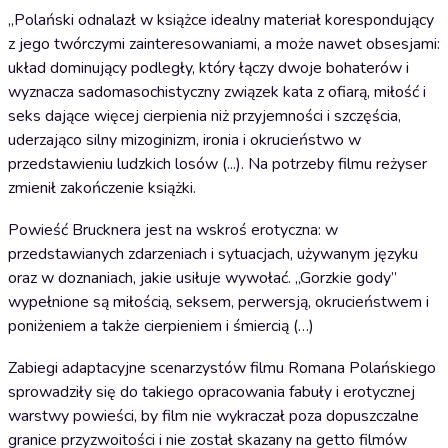
„Polański odnalazł w książce idealny materiał korespondujący
z jego twórczymi zainteresowaniami, a może nawet obsesjami:
układ dominujący podległy, który łączy dwoje bohaterów i
wyznacza sadomasochistyczny związek kata z ofiarą, miłość i
seks dające więcej cierpienia niż przyjemności i szczęścia,
uderzająco silny mizoginizm, ironia i okrucieństwo w
przedstawieniu ludzkich losów (...). Na potrzeby filmu reżyser
zmienił zakończenie książki.
Powieść Brucknera jest na wskroś erotyczna: w
przedstawianych zdarzeniach i sytuacjach, używanym języku
oraz w doznaniach, jakie usiłuje wywołać. „Gorzkie gody”
wypełnione są miłością, seksem, perwersją, okrucieństwem i
poniżeniem a także cierpieniem i śmiercią (…)
Zabiegi adaptacyjne scenarzystów filmu Romana Polańskiego
sprowadziły się do takiego opracowania fabuły i erotycznej
warstwy powieści, by film nie wykraczał poza dopuszczalne
granice przyzwoitości i nie został skazany na getto filmów