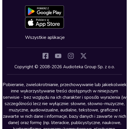
Dołącz do newslettera
Aktywuj kartę
Formularz zgłaszania nielegalnych treści
Dla młodzieży
Blog
Oferta dla firm i bibliotek
Deklaracja dostępności
Erotyczne
Zapowiedzi
Fantastyka
Cykle audiobooków
Horror
Wszystkie aplikacje
Inne języki
Komedia
Kryminały
Copyright © 2008-2026 Audioteka Group Sp. z o.o.
Lektury szkolne
Literatura anglojęzyczna
Pobieranie, zwielokrotnianie, przechowywanie lub jakiekolwiek
inne wykorzystywanie treści dostępnych w niniejszym
Literatura faktu
serwisie - bez względu na ich charakter i sposób wyrażenia (w
szczególności lecz nie wyłącznie: słowne, słowno-muzyczne,
Literatura obyczajowa
muzyczne, audiowizualne, audialne, tekstowe, graficzne i
Literatura piękna obca
zawarte w nich dane i informacje, bazy danych i zawarte w nich
dane) oraz formę (np. literackie, publicystyczne, naukowe,
Literatura piękna polska