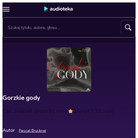
Gorzkie gody
Czas trwania
8 godzin 51 minut
Ocena
4.2
(12 ocen)
Autor
Pascal Bruckner