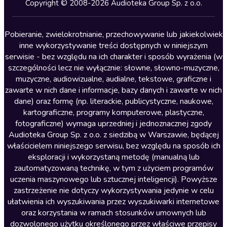
Kryminały
Copyright © 2008-2026 Audioteka Group Sp. z o.o.
Lektury szkolne
Literatura anglojęzyczna
Pobieranie, zwielokrotnianie, przechowywanie lub jakiekolwiek
inne wykorzystywanie treści dostępnych w niniejszym
Literatura faktu
serwisie - bez względu na ich charakter i sposób wyrażenia (w
szczególności lecz nie wyłącznie: słowne, słowno-muzyczne,
Literatura obyczajowa
muzyczne, audiowizualne, audialne, tekstowe, graficzne i
Literatura piękna obca
zawarte w nich dane i informacje, bazy danych i zawarte w nich
dane) oraz formę (np. literackie, publicystyczne, naukowe,
Literatura piękna polska
kartograficzne, programy komputerowe, plastyczne,
Nagrania relaksacyjne
fotograficzne) wymaga uprzedniej i jednoznacznej zgody
Audioteka Group Sp. z o.o. z siedzibą w Warszawie, będącej
Nauka języków
właścicielem niniejszego serwisu, bez względu na sposób ich
Nauki humanistyczne
eksploracji i wykorzystaną metodę (manualną lub
zautomatyzowaną technikę, w tym z użyciem programów
Podcasty i audycje
uczenia maszynowego lub sztucznej inteligencji). Powyższe
Polityka
zastrzeżenie nie dotyczy wykorzystywania jedynie w celu
ułatwienia ich wyszukiwania przez wyszukiwarki internetowe
Prasa
oraz korzystania w ramach stosunków umownych lub
Religia
dozwolonego użytku określonego przez właściwe przepisy