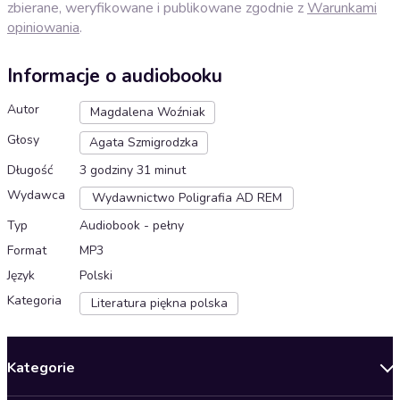
zbierane, weryfikowane i publikowane zgodnie z
Warunkami
opiniowania
.
Informacje o audiobooku
Autor
Magdalena Woźniak
Głosy
Agata Szmigrodzka
Długość
3 godziny 31 minut
Wydawca
Wydawnictwo Poligrafia AD REM
Typ
Audiobook - pełny
Format
MP3
Język
Polski
Kategoria
Literatura piękna polska
Kategorie