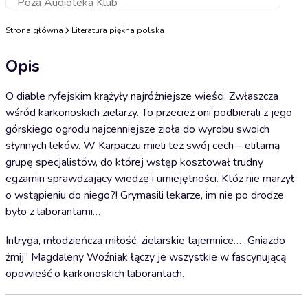
Poza Audioteka Klub
Dodaj do koszyka
Strona główna
Literatura piękna polska
Opis
O diable ryfejskim krążyły najróżniejsze wieści. Zwłaszcza
wśród karkonoskich zielarzy. To przecież oni podbierali z jego
górskiego ogrodu najcenniejsze zioła do wyrobu swoich
słynnych leków. W Karpaczu mieli też swój cech – elitarną
grupę specjalistów, do której wstęp kosztował trudny
egzamin sprawdzający wiedzę i umiejętności. Któż nie marzył
o wstąpieniu do niego?! Grymasili lekarze, im nie po drodze
było z laborantami…
Intryga, młodzieńcza miłość, zielarskie tajemnice… „Gniazdo
żmij” Magdaleny Woźniak łączy je wszystkie w fascynującą
opowieść o karkonoskich laborantach.