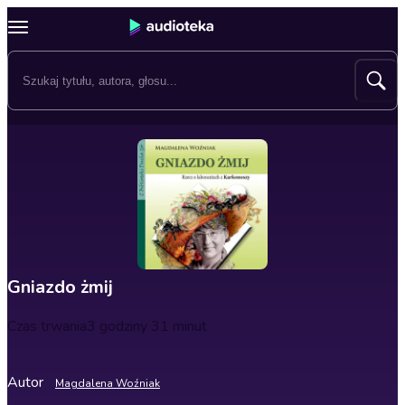
Gniazdo żmij
Czas trwania
3 godziny 31 minut
Autor
Magdalena Woźniak