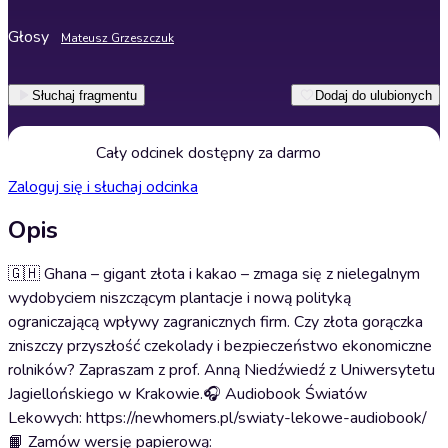
Głosy
Mateusz Grzeszczuk
Słuchaj fragmentu
Dodaj do ulubionych
Cały odcinek dostępny za darmo
Zaloguj się i słuchaj odcinka
Opis
🇬🇭 Ghana – gigant złota i kakao – zmaga się z nielegalnym
wydobyciem niszczącym plantacje i nową polityką
ograniczającą wpływy zagranicznych firm. Czy złota gorączka
zniszczy przyszłość czekolady i bezpieczeństwo ekonomiczne
rolników? Zapraszam z prof. Anną Niedźwiedź z Uniwersytetu
Jagiellońskiego w Krakowie.🎧 Audiobook Światów
Lekowych: https://newhomers.pl/swiaty-lekowe-audiobook/
📙 Zamów wersję papierową: