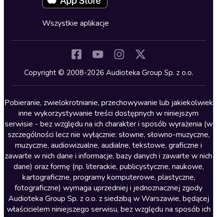
Fantastyka
Cykle audiobooków
Horror
Wszystkie aplikacje
Inne języki
Komedia
Kryminały
Copyright © 2008-2026 Audioteka Group Sp. z o.o.
Lektury szkolne
Literatura anglojęzyczna
Pobieranie, zwielokrotnianie, przechowywanie lub jakiekolwiek
inne wykorzystywanie treści dostępnych w niniejszym
Literatura faktu
serwisie - bez względu na ich charakter i sposób wyrażenia (w
szczególności lecz nie wyłącznie: słowne, słowno-muzyczne,
Literatura obyczajowa
muzyczne, audiowizualne, audialne, tekstowe, graficzne i
Literatura piękna obca
zawarte w nich dane i informacje, bazy danych i zawarte w nich
dane) oraz formę (np. literackie, publicystyczne, naukowe,
Literatura piękna polska
kartograficzne, programy komputerowe, plastyczne,
Nagrania relaksacyjne
fotograficzne) wymaga uprzedniej i jednoznacznej zgody
Audioteka Group Sp. z o.o. z siedzibą w Warszawie, będącej
Nauka języków
właścicielem niniejszego serwisu, bez względu na sposób ich