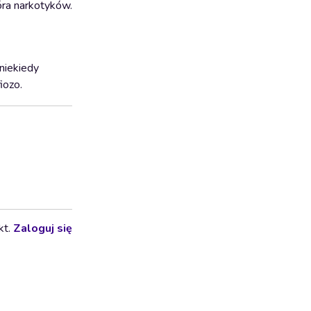
góra narkotyków.
niekiedy
iozo.
kt.
Zaloguj się