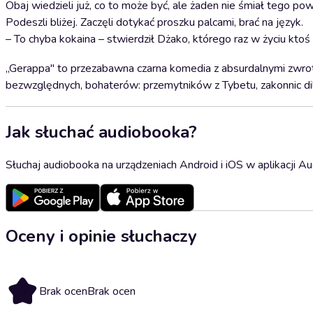
Obaj wiedzieli już, co to może być, ale żaden nie śmiał tego po
Podeszli bliżej. Zaczęli dotykać proszku palcami, brać na język.
– To chyba kokaina – stwierdził Dżako, którego raz w życiu k
„Gerappa" to przezabawna czarna komedia z absurdalnymi zwrotam
bezwzględnych, bohaterów: przemytników z Tybetu, zakonnic dil
Jak słuchać audiobooka?
Słuchaj audiobooka na urządzeniach Android i iOS w aplikacji Au
Oceny i opinie słuchaczy
Brak ocen
Brak ocen