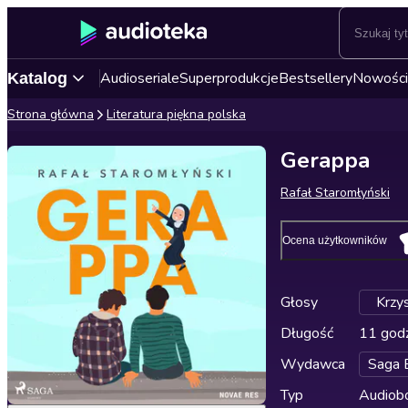
Audioseriale
Superprodukcje
Bestsellery
Nowości
Katalog
Strona główna
Literatura piękna polska
Gerappa
Rafał Staromłyński
Ocena użytkowników
Głosy
Krzy
Długość
11 godz
Wydawca
Saga 
Typ
Audiobo