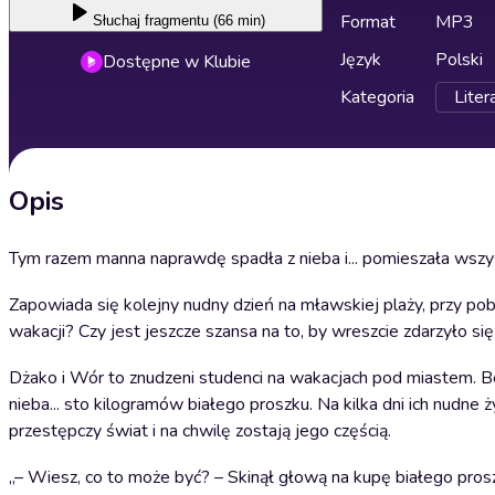
Format
MP3
Słuchaj
fragmentu (66 min)
Język
Polski
Dostępne w Klubie
Kategoria
Liter
Opis
Tym razem manna naprawdę spadła z nieba i... pomieszała wszys
Zapowiada się kolejny nudny dzień na mławskiej plaży, przy pobli
wakacji? Czy jest jeszcze szansa na to, by wreszcie zdarzyło s
Dżako i Wór to znudzeni studenci na wakacjach pod miastem. Be
nieba... sto kilogramów białego proszku. Na kilka dni ich nudne
przestępczy świat i na chwilę zostają jego częścią.
„– Wiesz, co to może być? – Skinął głową na kupę białego pros