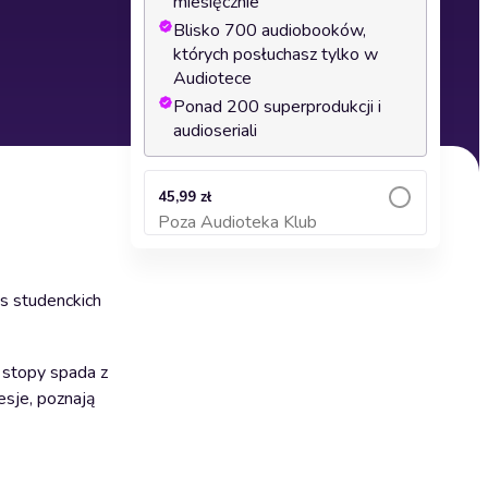
miesięcznie
Blisko 700 audiobooków,
których posłuchasz tylko w
Audiotece
Ponad 200 superprodukcji i
audioseriali
45,99 zł
Poza Audioteka Klub
Dodaj do koszyka
as studenckich
 stopy spada z
esje, poznają