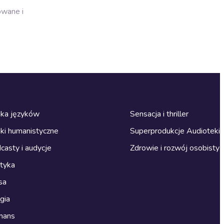
owane i
ka języków
Sensacja i thriller
ki humanistyczne
Superprodukcje Audioteki
casty i audycje
Zdrowie i rozwój osobisty
ityka
sa
gia
mans