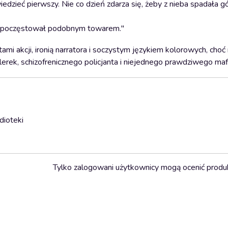
wiedzieć pierwszy. Nie co dzień zdarza się, żeby z nieba spadała 
toś poczęstował podobnym towarem."
i akcji, ironią narratora i soczystym językiem kolorowych, choć 
erek, schizofrenicznego policjanta i niejednego prawdziwego maf
dioteki
Tylko zalogowani użytkownicy mogą ocenić produ