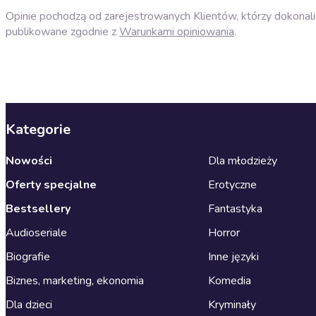
Opinie pochodzą od zarejestrowanych Klientów, którzy dokonali 
publikowane zgodnie z
Warunkami opiniowania
.
Kategorie
Nowości
Dla młodzieży
Oferty specjalne
Erotyczne
Bestsellery
Fantastyka
Audioseriale
Horror
Biografie
Inne języki
Biznes, marketing, ekonomia
Komedia
Dla dzieci
Kryminały