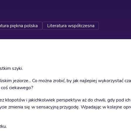
atura piękna polska
Literatura współczesna
tkim szyki.
skim jeziorze... Co można zrobić, by jak najlepiej wykorzystać cz
ię coś ciekawego?
z kłopotów i jakichkolwiek perspektyw aż do chwili, gdy pod ich
 życie zmienia się w sensacyjną przygodę. Wpadając w kolejne opr
zku.