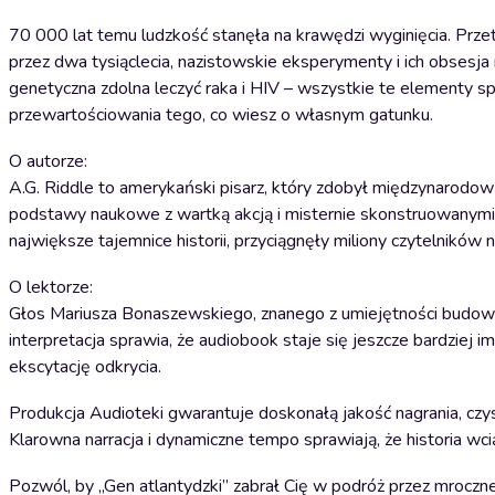
70 000 lat temu ludzkość stanęła na krawędzi wyginięcia. Przetr
przez dwa tysiąclecia, nazistowskie eksperymenty i ich obsesj
genetyczna zdolna leczyć raka i HIV – wszystkie te elementy sp
przewartościowania tego, co wiesz o własnym gatunku.
O autorze:
A.G. Riddle to amerykański pisarz, który zdobył międzynarodow
podstawy naukowe z wartką akcją i misternie skonstruowanymi in
największe tajemnice historii, przyciągnęły miliony czytelników 
O lektorze:
Głos Mariusza Bonaszewskiego, znanego z umiejętności budowania
interpretacja sprawia, że audiobook staje się jeszcze bardziej 
ekscytację odkrycia.
Produkcja Audioteki gwarantuje doskonałą jakość nagrania, czy
Klarowna narracja i dynamiczne tempo sprawiają, że historia wci
Pozwól, by „Gen atlantydzki” zabrał Cię w podróż przez mroczne 