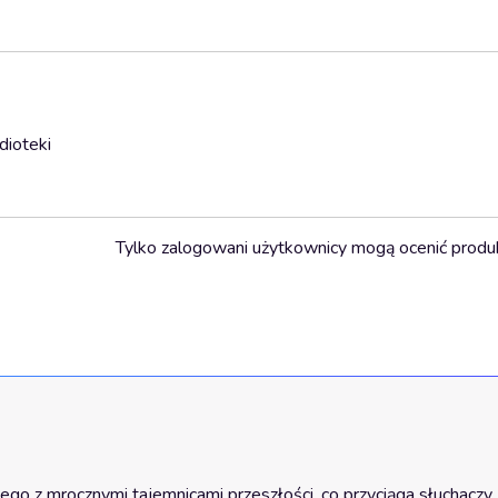
dioteki
Tylko zalogowani użytkownicy mogą ocenić produ
ego z mrocznymi tajemnicami przeszłości, co przyciąga słuchaczy 