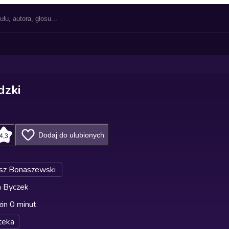
dzki
Dodaj do ulubionych
4,3
sz Bonaszewski
a Byczek
in 0 minut
teka