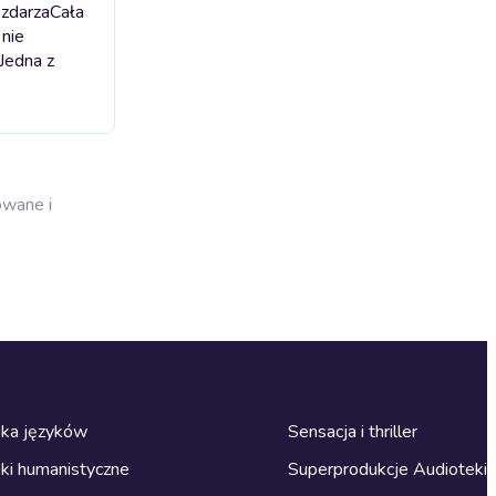
 zdarza
Cała
 nie
 Jedna z
owane i
ka języków
Sensacja i thriller
ki humanistyczne
Superprodukcje Audioteki