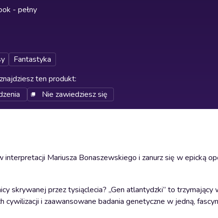
ok - pełny
sy
Fantastyka
znajdziesz ten produkt
:
dzenia
Nie zawiedziesz się
w interpretacji Mariusza Bonaszewskiego i zanurz się w epicką o
nicy skrywanej przez tysiąclecia? „Gen atlantydzki” to trzymający 
nych cywilizacji i zaawansowane badania genetyczne w jedną, fascy