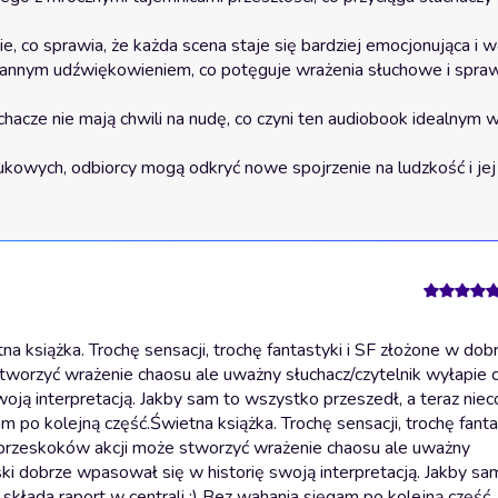
książka. Trochę sensacji, trochę fantastyki i SF złożone w dobr
worzyć wrażenie chaosu ale uważny słuchacz/czytelnik wyłapie c
ją interpretacją. Jakby sam to wszystko przeszedł, a teraz nie
am po kolejną część.
Świetna książka. Trochę sensacji, trochę fanta
 przeskoków akcji może stworzyć wrażenie chaosu ale uważny
ki dobrze wpasował się w historię swoją interpretacją. Jakby sa
składa raport w centrali ;) Bez wahania sięgam po kolejną część.