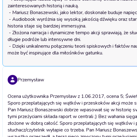
zainteresowanych historią i nauką.

 - Mariusz Bonaszewski, jako lektor, doskonale buduje napięcie, co sprawia, że każda scena staje się bardziej emocjonująca i wciągająca.

 - Audiobook wyróżnia się wysoką jakością dźwięku oraz starannym udźwiękowieniem, co potęguje wrażenia słuchowe i sprawia, że 
historia staje się bardziej immersyjna.

 - Złożona narracja i dynamiczne tempo akcji sprawiają, że słuchacze nie mają chwili na nudę, co czyni ten audiobook idealnym wyborem na 
długie podróże lub intensywne dni.

 - Dzięki unikalnemu połączeniu teorii spiskowych i faktów naukowych, odbiorcy mogą odkryć nowe spojrzenie na ludzkość i jej historię, co 
może być inspirujące dla miłośników gatunku.
Przemysław
Ocena użytkownika Przemysław z 1.06.2017, ocena 5; Świetna 
Sporo przeplatających się wątków i przeskoków akcji może st
Pan Mariusz Bonaszewski dobrze wpasował się w historię swo
tymi przeżyciami składa raport w centrali ;) Bez wahania sięg
złożone w dobrą całość. Sporo przeplatających się wątków i
słuchacz/czytelnik wyłapie co trzeba. Pan Mariusz Bonaszews
wszystko przeszedł, a teraz nieco zmęczony tymi przeżyciami 