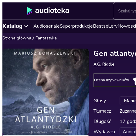
Audioseriale
Superprodukcje
Bestsellery
Nowości
Katalog
Strona główna
Fantastyka
Gen atlanty
A.G. Riddle
Ocena użytkowników
Głosy
Mariu
Tłumacz
Zuzann
Długość
17 godz
Wydawca
Audio