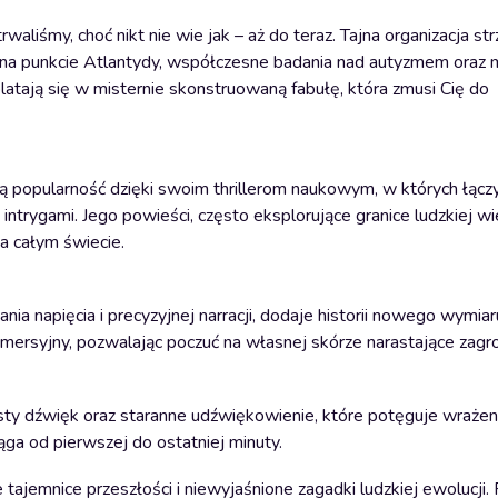
waliśmy, choć nikt nie wie jak – aż do teraz. Tajna organizacja s
a na punkcie Atlantydy, współczesne badania nad autyzmem oraz 
latają się w misternie skonstruowaną fabułę, która zmusi Cię do
ą popularność dzięki swoim thrillerom naukowym, w których łączy
trygami. Jego powieści, często eksplorujące granice ludzkiej wi
na całym świecie.
 napięcia i precyzyjnej narracji, dodaje historii nowego wymiar
immersyjny, pozwalając poczuć na własnej skórze narastające zagro
sty dźwięk oraz staranne udźwiękowienie, które potęguje wrażen
ąga od pierwszej do ostatniej minuty.
tajemnice przeszłości i niewyjaśnione zagadki ludzkiej ewolucji. 