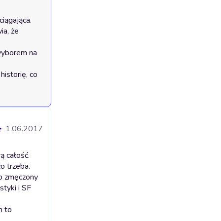
1.06.2017
ą całość.
o trzeba.
co zmęczony
styki i SF
m to