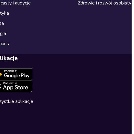
casty i audycje
Zdrowie i rozwój osobisty
ityka
sa
gia
mans
likacje
ystkie aplikacje