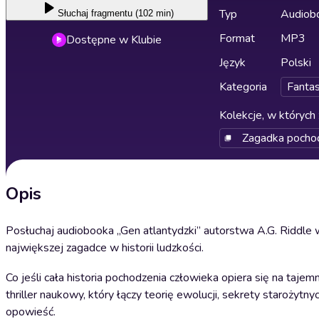
Typ
Audiobo
Słuchaj
fragmentu (102 min)
Format
MP3
Dostępne w Klubie
Język
Polski
Kategoria
Fanta
Kolekcje, w których 
Zagadka pocho
Opis
Posłuchaj audiobooka „Gen atlantydzki” autorstwa A.G. Riddle 
największej zagadce w historii ludzkości.
Co jeśli cała historia pochodzenia człowieka opiera się na tajem
thriller naukowy, który łączy teorię ewolucji, sekrety starożyt
opowieść.