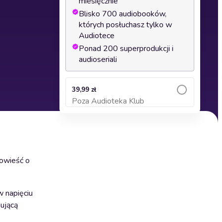
miesięcznie
Blisko 700 audiobooków,
których posłuchasz tylko w
Audiotece
Ponad 200 superprodukcji i
audioseriali
39,99 zł
Poza Audioteka Klub
Dodaj do koszyka
powieść o
w napięciu
nującą