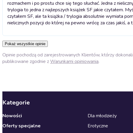
rozmachem i po prostu chce się tego słuchać. Jedna z nieliczny
trylogia to jedna z najlepszych książek SF jakie czytałem. My
czytałem SF, ale ta książka / trylogia absolutnie wymiata po
nielicznych pozycji do której na pewno wrócę za czas jakiś, a t
Pokaż wszystkie opinie
Opinie pochodzą od zarejestrowanych Klientów, którzy dokonali 
publikowane zgodnie z
Warunkami opiniowania
.
Kategorie
Nowości
Dla młodzieży
Oferty specjalne
Erotyczne