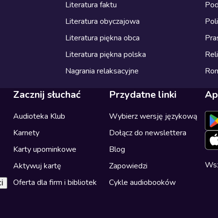
Literatura faktu
Pod
Literatura obyczajowa
Pol
Literatura piękna obca
Pra
Literatura piękna polska
Reli
Nagrania relaksacyjne
Ro
Zacznij słuchać
Przydatne linki
Ap
Audioteka Klub
Wybierz wersję językową
Karnety
Dołącz do newslettera
Karty upominkowe
Blog
Wsz
Aktywuj kartę
Zapowiedzi
Oferta dla firm i bibliotek
Cykle audiobooków
i