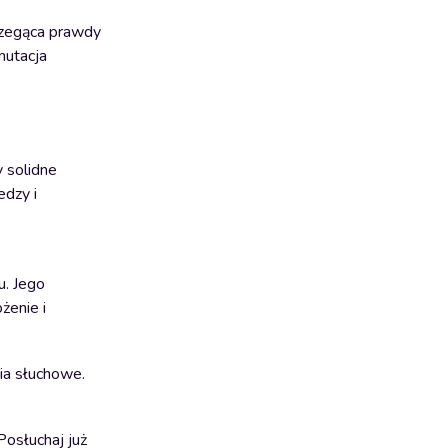
trzegąca prawdy
mutacja
 solidne
edzy i
u. Jego
żenie i
ia słuchowe.
Posłuchaj już