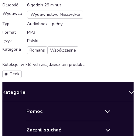
Długość
6 godzin 29 minut
Wydawca
Wydawnictwo NieZwykłe
Typ
Audiobook - pełny
Format
MP3
Język
Polski
Kategoria
Romans
Współczesne
Kolekcje, w których znajdziesz ten produkt
:
Geek
Kategorie
Nowości
Pomoc
Oferty specjalne
Kontakt
Bestsellery
Zacznij słuchać
Pomoc