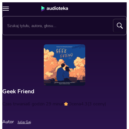
Geek Friend
Czas trwania
6 godzin 29 minut
Ocena
4.3
(3 oceny)
Autor
Julia Gaj