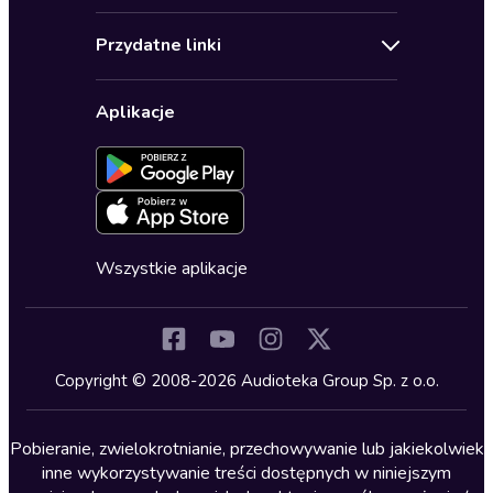
Audioseriale
Audioteka Klub
Regulamin
Biografie
Przydatne linki
Karnety
Polityka prywatności
Biznes, marketing, ekonomia
Wybierz wersję językową
Karty upominkowe
Ustawienia prywatności
Dla dzieci
Aplikacje
Dołącz do newslettera
Aktywuj kartę
Formularz zgłaszania nielegalnych treści
Dla młodzieży
Blog
Oferta dla firm i bibliotek
Deklaracja dostępności
Erotyczne
Zapowiedzi
Fantastyka
Cykle audiobooków
Horror
Wszystkie aplikacje
Inne języki
Komedia
Kryminały
Copyright © 2008-2026 Audioteka Group Sp. z o.o.
Lektury szkolne
Literatura anglojęzyczna
Pobieranie, zwielokrotnianie, przechowywanie lub jakiekolwiek
inne wykorzystywanie treści dostępnych w niniejszym
Literatura faktu