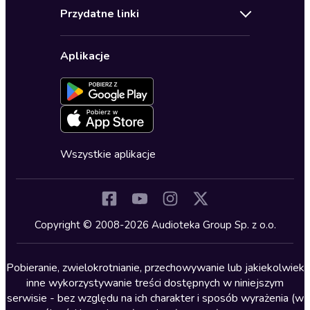
Audioteka Klub
Regulamin
Biografie
Przydatne linki
Karnety
Polityka prywatności
Biznes, marketing, ekonomia
Wybierz wersję językową
Karty upominkowe
Ustawienia prywatności
Dla dzieci
Aplikacje
Dołącz do newslettera
Aktywuj kartę
Formularz zgłaszania nielegalnych treści
Dla młodzieży
Blog
Oferta dla firm i bibliotek
Deklaracja dostępności
Erotyczne
Zapowiedzi
Fantastyka
Cykle audiobooków
Horror
Wszystkie aplikacje
Inne języki
Komedia
Kryminały
Copyright © 2008-2026 Audioteka Group Sp. z o.o.
Lektury szkolne
Literatura anglojęzyczna
Pobieranie, zwielokrotnianie, przechowywanie lub jakiekolwiek
inne wykorzystywanie treści dostępnych w niniejszym
Literatura faktu
serwisie - bez względu na ich charakter i sposób wyrażenia (w