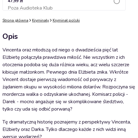
47,99 zł
Poza Audioteka Klub
Dodaj do koszyka
Strona główna
Kryminały
Kryminał polski
Opis
Vincenta oraz młodszą od niego o dwadzieścia pięć lat
Elżbietę połączyła prawdziwa miłość. Nie wszystkim z ich
otoczenia podoba się duża różnica wieku, acz wielu szczerze
kibicuje małżonkom. Pewnego dnia Elżbieta znika. Wkrótce
Vincent dostaje pierwszą wiadomość od porywaczy z
żądaniem okupu w wysokości miliona dolarów. Rozpoczyna się
mordercza walka o odzyskanie ukochanej. Komisarz policji -
Darek - mocno angażuje się w skomplikowane śledztwo,
tylko czy uda się odbić porwaną?
Tę dramatyczną historię poznajemy z perspektywy Vincenta,
Elżbiety oraz Darka. Tylko dlaczego każde z nich widzi inną
wersję wydarzeń?