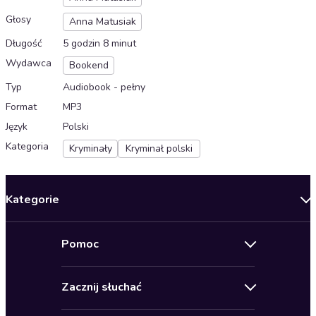
Głosy
Anna Matusiak
Długość
5 godzin 8 minut
Wydawca
Bookend
Typ
Audiobook - pełny
Format
MP3
Język
Polski
Kategoria
Kryminały
Kryminał polski
Kategorie
Nowości
Pomoc
Oferty specjalne
Kontakt
Bestsellery
Zacznij słuchać
Pomoc
Audioseriale