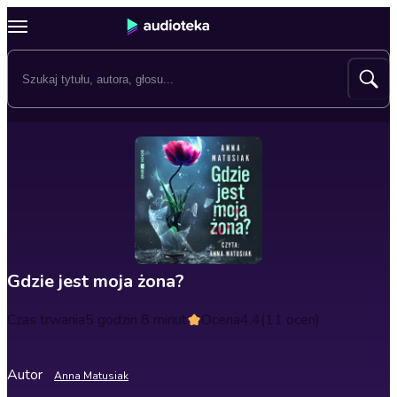
Gdzie jest moja żona?
Czas trwania
5 godzin 8 minut
Ocena
4.4
(11 ocen)
Autor
Anna Matusiak