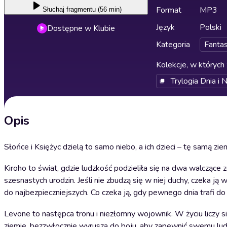
Format
MP3
Słuchaj
fragmentu (56 min)
Język
Polski
Dostępne w Klubie
Kategoria
Fanta
Kolekcje, w których 
Trylogia Dnia i 
Opis
Słońce i Księżyc dzielą to samo niebo, a ich dzieci – tę samą zie
Kiroho to świat, gdzie ludzkość podzieliła się na dwa walczące 
szesnastych urodzin. Jeśli nie zbudzą się w niej duchy, czeka ją 
do najbezpieczniejszych. Co czeka ją, gdy pewnego dnia trafi 
Levone to następca tronu i niezłomny wojownik. W życiu liczy s
ziemie, bezzwłocznie wyrusza do boju, aby zapewnić swemu ludo