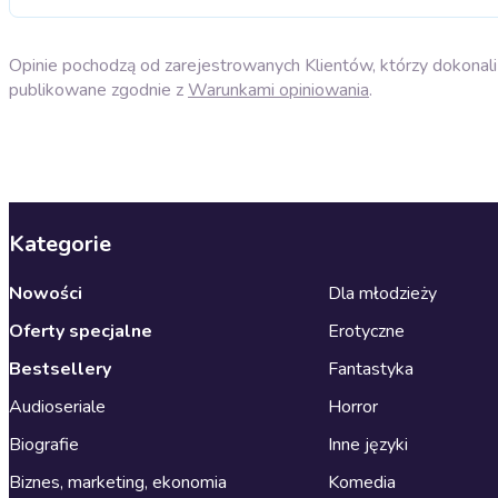
Opinie pochodzą od zarejestrowanych Klientów, którzy dokonali 
publikowane zgodnie z
Warunkami opiniowania
.
Kategorie
Nowości
Dla młodzieży
Oferty specjalne
Erotyczne
Bestsellery
Fantastyka
Audioseriale
Horror
Biografie
Inne języki
Biznes, marketing, ekonomia
Komedia