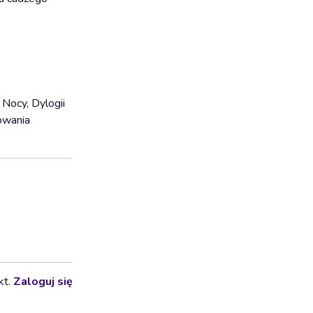
 Nocy, Dylogii
nowania
kt.
Zaloguj się