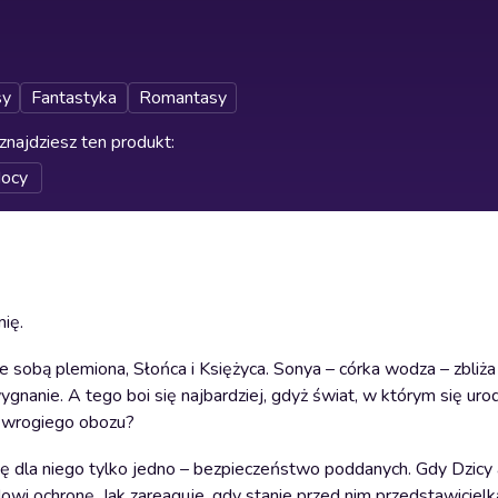
sy
Fantastyka
Romantasy
znajdziesz ten produkt
:
Nocy
mię.
ze sobą plemiona, Słońca i Księżyca. Sonya – córka wodza – zbliża
wygnanie. A tego boi się najbardziej, gdyż świat, w którym się urod
do wrogiego obozu?
ię dla niego tylko jedno – bezpieczeństwo poddanych. Gdy Dzicy 
wi ochronę. Jak zareaguje, gdy stanie przed nim przedstawiciel