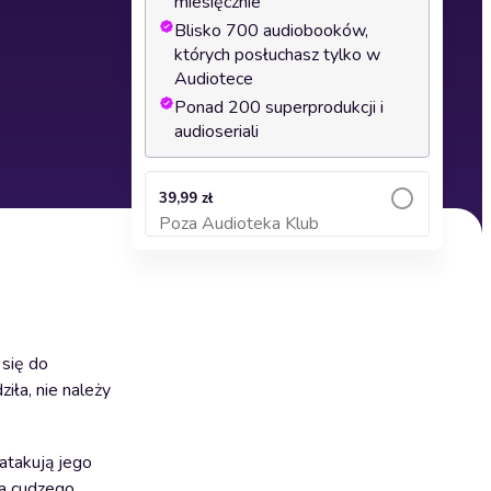
miesięcznie
Blisko 700 audiobooków,
których posłuchasz tylko w
Audiotece
Ponad 200 superprodukcji i
audioseriali
39,99 zł
Poza Audioteka Klub
Dodaj do koszyka
 się do
ziła, nie należy
atakują jego
ka cudzego