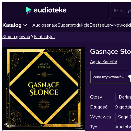
Audioseriale
Superprodukcje
Bestsellery
Nowości
Katalog
Strona główna
Fantastyka
Gasnące Słoń
Agata Konefał
Ocena użytkowników
Głosy
Darius
Długość
9 godzi
Wydawca
Saga 
Typ
Audiobo