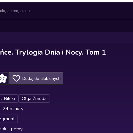
ce. Trylogia Dnia i Nocy. Tom 1
Dodaj do ulubionych
2,7
z Bilski
Olga Żmuda
n 24 minuty
Egmont
ok - pełny