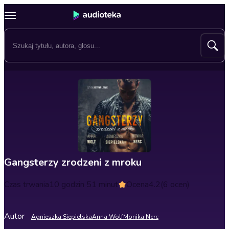
Gangsterzy zrodzeni z mroku
Czas trwania
10 godzin 51 minut
Ocena
4.2
(6 ocen)
Autor
Agnieszka Siepielska
Anna Wolf
Monika Nerc