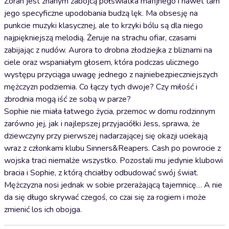
Zoran jest znanym zabójcą półświatka mafijnego i nawet tam
jego specyficzne upodobania budzą lęk. Ma obsesję na
punkcie muzyki klasycznej, ale to krzyki bólu są dla niego
najpiękniejszą melodią. Żeruje na strachu ofiar, czasami
zabijając z nudów. Aurora to drobna złodziejka z bliznami na
ciele oraz wspaniałym głosem, która podczas ulicznego
występu przyciąga uwagę jednego z najniebezpieczniejszych
mężczyzn podziemia. Co łączy tych dwoje? Czy miłość i
zbrodnia mogą iść ze sobą w parze?
Sophie nie miała łatwego życia, przemoc w domu rodzinnym
zarówno jej, jak i najlepszej przyjaciółki Jess, sprawa, że
dziewczyny przy pierwszej nadarzającej się okazji uciekają
wraz z członkami klubu Sinners&Reapers. Cash po powrocie z
wojska traci niemalże wszystko. Pozostali mu jedynie klubowi
bracia i Sophie, z którą chciałby odbudować swój świat.
Mężczyzna nosi jednak w sobie przerażającą tajemnicę… A nie
da się długo skrywać czegoś, co czai się za rogiem i może
zmienić los ich obojga.