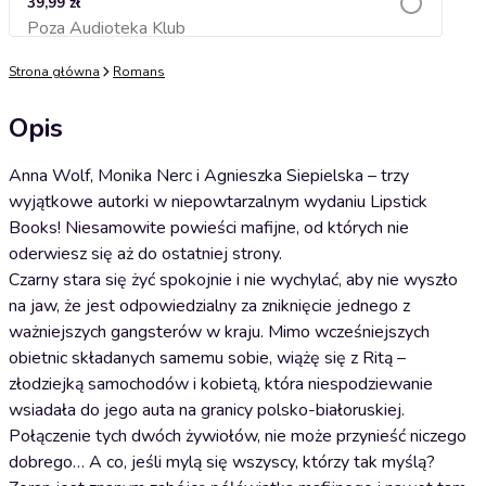
39,99 zł
Poza Audioteka Klub
Dodaj do koszyka
Strona główna
Romans
Opis
Anna Wolf, Monika Nerc i Agnieszka Siepielska – trzy
wyjątkowe autorki w niepowtarzalnym wydaniu Lipstick
Books! Niesamowite powieści mafijne, od których nie
oderwiesz się aż do ostatniej strony.
Czarny stara się żyć spokojnie i nie wychylać, aby nie wyszło
na jaw, że jest odpowiedzialny za zniknięcie jednego z
ważniejszych gangsterów w kraju. Mimo wcześniejszych
obietnic składanych samemu sobie, wiążę się z Ritą –
złodziejką samochodów i kobietą, która niespodziewanie
wsiadała do jego auta na granicy polsko-białoruskiej.
Połączenie tych dwóch żywiołów, nie może przynieść niczego
dobrego… A co, jeśli mylą się wszyscy, którzy tak myślą?