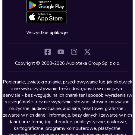
Dla młodzieży
Blog
Oferta dla firm i bibliotek
Deklaracja dostępności
Erotyczne
Zapowiedzi
Fantastyka
Cykle audiobooków
Horror
Wszystkie aplikacje
Inne języki
Komedia
Kryminały
Copyright © 2008-2026 Audioteka Group Sp. z o.o.
Lektury szkolne
Literatura anglojęzyczna
Pobieranie, zwielokrotnianie, przechowywanie lub jakiekolwiek
inne wykorzystywanie treści dostępnych w niniejszym
Literatura faktu
serwisie - bez względu na ich charakter i sposób wyrażenia (w
szczególności lecz nie wyłącznie: słowne, słowno-muzyczne,
Literatura obyczajowa
muzyczne, audiowizualne, audialne, tekstowe, graficzne i
Literatura piękna obca
zawarte w nich dane i informacje, bazy danych i zawarte w nich
dane) oraz formę (np. literackie, publicystyczne, naukowe,
Literatura piękna polska
kartograficzne, programy komputerowe, plastyczne,
Nagrania relaksacyjne