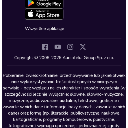
Blog
Oferta dla firm i bibliotek
Deklaracja dostępności
Erotyczne
Zapowiedzi
Fantastyka
Cykle audiobooków
Horror
Wszystkie aplikacje
Inne języki
Komedia
Kryminały
Copyright © 2008-2026 Audioteka Group Sp. z o.o.
Lektury szkolne
Literatura anglojęzyczna
Pobieranie, zwielokrotnianie, przechowywanie lub jakiekolwiek
inne wykorzystywanie treści dostępnych w niniejszym
Literatura faktu
serwisie - bez względu na ich charakter i sposób wyrażenia (w
szczególności lecz nie wyłącznie: słowne, słowno-muzyczne,
Literatura obyczajowa
muzyczne, audiowizualne, audialne, tekstowe, graficzne i
Literatura piękna obca
zawarte w nich dane i informacje, bazy danych i zawarte w nich
dane) oraz formę (np. literackie, publicystyczne, naukowe,
Literatura piękna polska
kartograficzne, programy komputerowe, plastyczne,
Nagrania relaksacyjne
fotograficzne) wymaga uprzedniej i jednoznacznej zgody