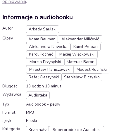
opiniowania
.
Informacje o audiobooku
Autor
Arkady Saulski
Głosy
Adam Bauman
Aleksandar Milićević
Aleksandra Nowicka
Kamil Pruban
Karol Pocheć
Maciej Więckowski
Marcin Przybylski
Mateusz Baran
Mirosław Haniszewski
Modest Ruciński
Rafał Cieszyński
Stanisław Biczysko
Długość
13 godzin 13 minut
Wydawca
Audioteka
Typ
Audiobook - pełny
Format
MP3
Język
Polski
Kategoria
Kryminały
Superprodukcje Audioteki