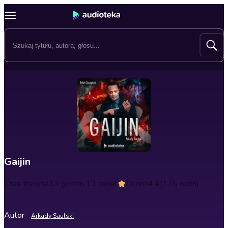
Gaijin
Czas trwania
13 godzin 13 minut
Ocena
4.4
(175 ocen)
Autor
Arkady Saulski