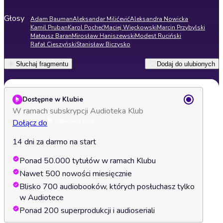
Głosy
Adam Bauman
Aleksandar Milićević
Aleksandra Nowicka
Kamil Pruban
Karol Pocheć
Maciej Więckowski
Marcin Przybylski
Mateusz Baran
Mirosław Haniszewski
Modest Ruciński
Rafał Cieszyński
Stanisław Biczysko
Słuchaj fragmentu
Dodaj do ulubionych
Dostępne w Klubie
W ramach subskrypcji Audioteka Klub
Dołącz do
14 dni za darmo na start
Ponad 50.000 tytułów w ramach Klubu
Nawet 500 nowości miesięcznie
Blisko 700 audiobooków, których posłuchasz tylko
w Audiotece
Ponad 200 superprodukcji i audioseriali