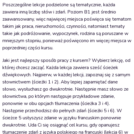
Poszczególne lekcje podzielone są tematycznie, każda
zawiera inną liczbę słów i zdań. Poziom B1 jest średnio
zaawansowany, więc najwięcej miejsca poświęca się tematom
takim jak praca, nieruchomości, czynności, natomiast tematy
takie jak podróżowanie, wypoczynek, rodzina są poruszane w
mniejszym stopniu, ponieważ poświęcono im więcej miejsca w
poprzedniej części kursu.
Jaki jest najlepszy sposób pracy z kursem? Wybierz lekcję, od
której chcesz zacząć. Każda lekcja zawiera sześć ścieżek
dźwiękowych. Najpierw, w każdej lekcji, zapoznaj się z samym
słownictwem (ścieżki 1 i 2). Aby lepiej zapamiętać dane
słowo, wysłuchasz go dwukrotnie. Następnie masz słowo ze
słownictwa, po którym następuje przykładowe zdanie,
ponownie w obu opcjach tłumaczenia (ścieżka 3 i 4).
Następnie przechodzisz do pełnych zdań (ścieżki 5 i 6). W
ścieżce 5 usłyszysz zdanie w języku francuskim ponownie
dwukrotnie. Uda Ci się osiągnąć cel kursu, gdy opanujesz
tłumaczenie zdań z języka polskiego na francuski (lekcja 6) w