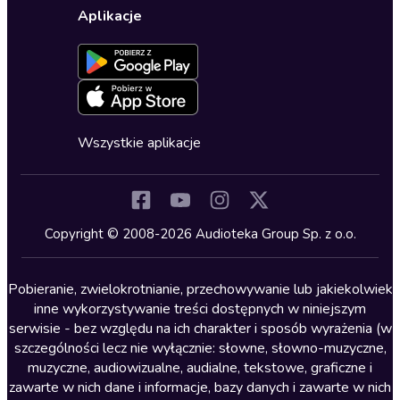
Karty upominkowe
Ustawienia prywatności
Dla dzieci
Aplikacje
Dołącz do newslettera
Aktywuj kartę
Formularz zgłaszania nielegalnych treści
Dla młodzieży
Blog
Oferta dla firm i bibliotek
Deklaracja dostępności
Erotyczne
Zapowiedzi
Fantastyka
Cykle audiobooków
Horror
Wszystkie aplikacje
Inne języki
Komedia
Kryminały
Copyright © 2008-2026 Audioteka Group Sp. z o.o.
Lektury szkolne
Literatura anglojęzyczna
Pobieranie, zwielokrotnianie, przechowywanie lub jakiekolwiek
inne wykorzystywanie treści dostępnych w niniejszym
Literatura faktu
serwisie - bez względu na ich charakter i sposób wyrażenia (w
szczególności lecz nie wyłącznie: słowne, słowno-muzyczne,
Literatura obyczajowa
muzyczne, audiowizualne, audialne, tekstowe, graficzne i
Literatura piękna obca
zawarte w nich dane i informacje, bazy danych i zawarte w nich