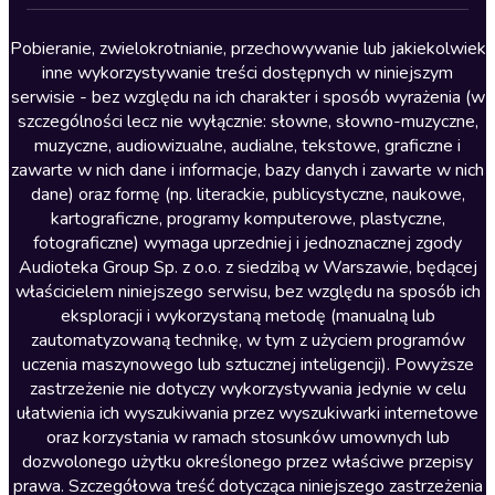
Lektury szkolne
Literatura anglojęzyczna
Pobieranie, zwielokrotnianie, przechowywanie lub jakiekolwiek
inne wykorzystywanie treści dostępnych w niniejszym
Literatura faktu
serwisie - bez względu na ich charakter i sposób wyrażenia (w
szczególności lecz nie wyłącznie: słowne, słowno-muzyczne,
Literatura obyczajowa
muzyczne, audiowizualne, audialne, tekstowe, graficzne i
Literatura piękna obca
zawarte w nich dane i informacje, bazy danych i zawarte w nich
dane) oraz formę (np. literackie, publicystyczne, naukowe,
Literatura piękna polska
kartograficzne, programy komputerowe, plastyczne,
Nagrania relaksacyjne
fotograficzne) wymaga uprzedniej i jednoznacznej zgody
Audioteka Group Sp. z o.o. z siedzibą w Warszawie, będącej
Nauka języków
właścicielem niniejszego serwisu, bez względu na sposób ich
Nauki humanistyczne
eksploracji i wykorzystaną metodę (manualną lub
zautomatyzowaną technikę, w tym z użyciem programów
Podcasty i audycje
uczenia maszynowego lub sztucznej inteligencji). Powyższe
Polityka
zastrzeżenie nie dotyczy wykorzystywania jedynie w celu
ułatwienia ich wyszukiwania przez wyszukiwarki internetowe
Prasa
oraz korzystania w ramach stosunków umownych lub
Religia
dozwolonego użytku określonego przez właściwe przepisy
prawa. Szczegółowa treść dotycząca niniejszego zastrzeżenia