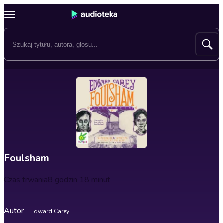
Foulsham
Czas trwania
8 godzin 18 minut
Autor
Edward Carey