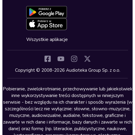
Dołącz do newslettera
Aktywuj kartę
Formularz zgłaszania nielegalnych treści
Dla młodzieży
Blog
Oferta dla firm i bibliotek
Deklaracja dostępności
Erotyczne
Zapowiedzi
Fantastyka
Cykle audiobooków
Horror
Wszystkie aplikacje
Inne języki
Komedia
Kryminały
Copyright © 2008-2026 Audioteka Group Sp. z o.o.
Lektury szkolne
Literatura anglojęzyczna
Pobieranie, zwielokrotnianie, przechowywanie lub jakiekolwiek
inne wykorzystywanie treści dostępnych w niniejszym
Literatura faktu
serwisie - bez względu na ich charakter i sposób wyrażenia (w
szczególności lecz nie wyłącznie: słowne, słowno-muzyczne,
Literatura obyczajowa
muzyczne, audiowizualne, audialne, tekstowe, graficzne i
Literatura piękna obca
zawarte w nich dane i informacje, bazy danych i zawarte w nich
dane) oraz formę (np. literackie, publicystyczne, naukowe,
Literatura piękna polska