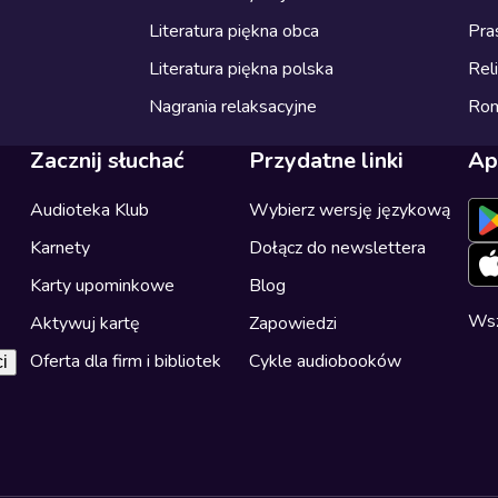
Literatura piękna obca
Pra
Literatura piękna polska
Reli
Nagrania relaksacyjne
Ro
Zacznij słuchać
Przydatne linki
Ap
Audioteka Klub
Wybierz wersję językową
Karnety
Dołącz do newslettera
Karty upominkowe
Blog
Wsz
Aktywuj kartę
Zapowiedzi
Oferta dla firm i bibliotek
Cykle audiobooków
i