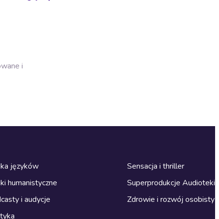
owane i
ka języków
Sensacja i thriller
ki humanistyczne
Superprodukcje Audioteki
casty i audycje
Zdrowie i rozwój osobisty
ityka