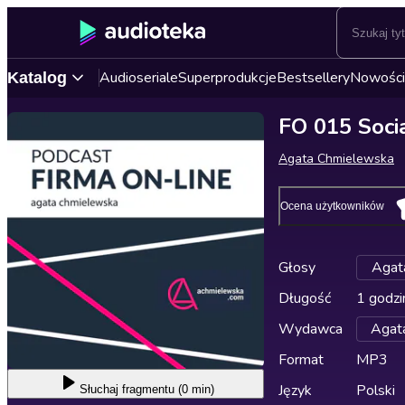
Audioseriale
Superprodukcje
Bestsellery
Nowości
Katalog
FO 015 Socia
Agata Chmielewska
Ocena użytkowników
Głosy
Agat
Długość
1 godzi
Wydawca
Agat
Format
MP3
Język
Polski
Słuchaj
fragmentu (0 min)