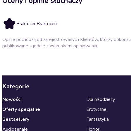
Oceny i opinie słuchaczy
Brak ocen
Brak ocen
Opinie pochodzą od zarejestrowanych Klientów, którzy dokonali 
publikowane zgodnie z
Warunkami opiniowania
.
Kategorie
Nowości
Dla młodzieży
Oferty specjalne
Erotyczne
Bestsellery
Fantastyka
Audioseriale
Horror