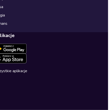
sa
gia
mans
likacje
ystkie aplikacje