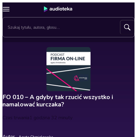
FO 010 – A gdyby tak rzucić wszystko i
namalować kurczaka?
Czas trwania
1 godzina 32 minuty
Autor