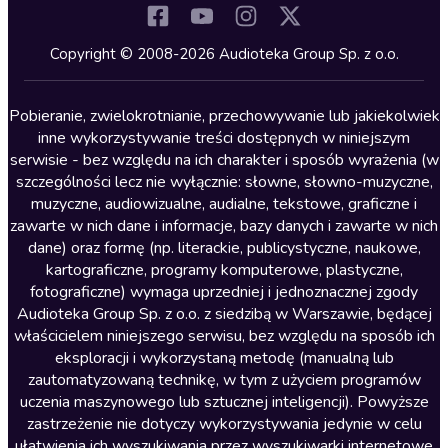
Komedia
Kryminały
Copyright © 2008-2026 Audioteka Group Sp. z o.o.
Lektury szkolne
Literatura anglojęzyczna
Pobieranie, zwielokrotnianie, przechowywanie lub jakiekolwiek
inne wykorzystywanie treści dostępnych w niniejszym
Literatura faktu
serwisie - bez względu na ich charakter i sposób wyrażenia (w
szczególności lecz nie wyłącznie: słowne, słowno-muzyczne,
Literatura obyczajowa
muzyczne, audiowizualne, audialne, tekstowe, graficzne i
Literatura piękna obca
zawarte w nich dane i informacje, bazy danych i zawarte w nich
dane) oraz formę (np. literackie, publicystyczne, naukowe,
Literatura piękna polska
kartograficzne, programy komputerowe, plastyczne,
Nagrania relaksacyjne
fotograficzne) wymaga uprzedniej i jednoznacznej zgody
Audioteka Group Sp. z o.o. z siedzibą w Warszawie, będącej
Nauka języków
właścicielem niniejszego serwisu, bez względu na sposób ich
Nauki humanistyczne
eksploracji i wykorzystaną metodę (manualną lub
zautomatyzowaną technikę, w tym z użyciem programów
Podcasty i audycje
uczenia maszynowego lub sztucznej inteligencji). Powyższe
Polityka
zastrzeżenie nie dotyczy wykorzystywania jedynie w celu
ułatwienia ich wyszukiwania przez wyszukiwarki internetowe