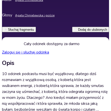
Agata Chmielewska
Głosy
Agata Chmielewska i goście
Słuchaj fragmentu
Dodaj do ulubionych
Cały odcinek dostępny za darmo
Zaloguj się i słuchaj odcinka
Opis
10 odcinek podcastu musi być wyjątkowy, dlatego dziś
rozmawiam z wyjątkową osobą, z kobietą która jest
wulkanem energii, z kobietą która sprawia, że każdy smutas
zaczyna się uśmiechać, z kobietą, która odegrała ogromną rolę
w moim życiu. Dlaczego? Ano kiedyś miałam przyjemność z
nią współpracować i która sprawiła, że młoda siksa jaką
byłam, bezboleśnie weszłam do świata korpo i czułam …