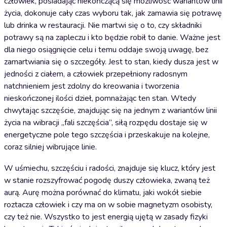
człowiek, posiadając niekończącą się możliwość wariantów linii
życia, dokonuje cały czas wyboru tak, jak zamawia się potrawę
lub drinka w restauracji. Nie martwi się o to, czy składniki
potrawy są na zapleczu i kto będzie robił to danie. Ważne jest
dla niego osiągnięcie celu i temu oddaje swoją uwagę, bez
zamartwiania się o szczegóły. Jest to stan, kiedy dusza jest w
jedności z ciałem, a człowiek przepełniony radosnym
natchnieniem jest zdolny do kreowania i tworzenia
nieskończonej ilości dzieł, pomnażając ten stan. Wtedy
chwytając szczęście, znajdując się na jednym z wariantów linii
życia na wibracji „fali szczęścia”, siłą rozpędu dostaje się w
energetyczne pole tego szczęścia i przeskakuje na kolejne,
coraz silniej wibrujące linie.
W uśmiechu, szczęściu i radości, znajduje się klucz, który jest
w stanie rozszyfrować pogodę duszy człowieka, zwaną też
aurą. Aurę można porównać do klimatu, jaki wokół siebie
roztacza człowiek i czy ma on w sobie magnetyzm osobisty,
czy też nie. Wszystko to jest energią ujętą w zasady fizyki