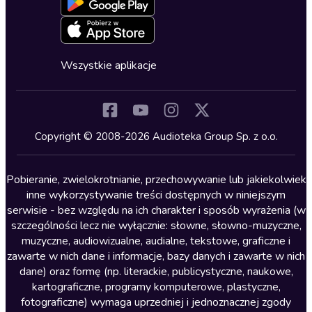
Blog
Oferta dla firm i bibliotek
Deklaracja dostępności
Erotyczne
Zapowiedzi
Fantastyka
Cykle audiobooków
Horror
Wszystkie aplikacje
Inne języki
Komedia
Kryminały
Copyright © 2008-2026 Audioteka Group Sp. z o.o.
Lektury szkolne
Literatura anglojęzyczna
Pobieranie, zwielokrotnianie, przechowywanie lub jakiekolwiek
inne wykorzystywanie treści dostępnych w niniejszym
Literatura faktu
serwisie - bez względu na ich charakter i sposób wyrażenia (w
szczególności lecz nie wyłącznie: słowne, słowno-muzyczne,
Literatura obyczajowa
muzyczne, audiowizualne, audialne, tekstowe, graficzne i
Literatura piękna obca
zawarte w nich dane i informacje, bazy danych i zawarte w nich
dane) oraz formę (np. literackie, publicystyczne, naukowe,
Literatura piękna polska
kartograficzne, programy komputerowe, plastyczne,
Nagrania relaksacyjne
fotograficzne) wymaga uprzedniej i jednoznacznej zgody