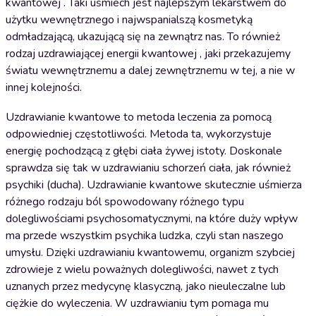
kwantowej . Taki uśmiech jest najlepszym lekarstwem do
użytku wewnętrznego i najwspanialszą kosmetyką
odmładzającą, ukazującą się na zewnątrz nas. To również
rodzaj uzdrawiającej energii kwantowej , jaki przekazujemy
światu wewnętrznemu a dalej zewnętrznemu w tej, a nie w
innej kolejności.
Uzdrawianie kwantowe to metoda leczenia za pomocą
odpowiedniej częstotliwości. Metoda ta, wykorzystuje
energię pochodzącą z głębi ciała żywej istoty. Doskonale
sprawdza się tak w uzdrawianiu schorzeń ciała, jak również
psychiki (ducha). Uzdrawianie kwantowe skutecznie uśmierza
różnego rodzaju ból spowodowany różnego typu
dolegliwościami psychosomatycznymi, na które duży wpływ
ma przede wszystkim psychika ludzka, czyli stan naszego
umysłu. Dzięki uzdrawianiu kwantowemu, organizm szybciej
zdrowieje z wielu poważnych dolegliwości, nawet z tych
uznanych przez medycynę klasyczną, jako nieuleczalne lub
ciężkie do wyleczenia. W uzdrawianiu tym pomaga mu