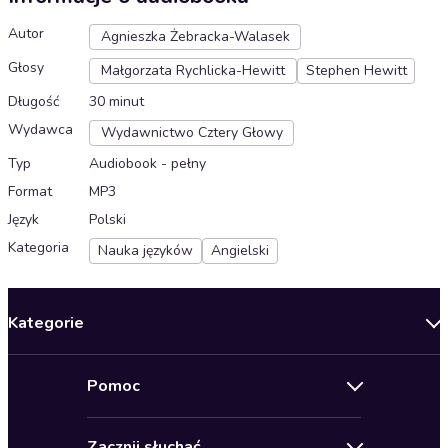
Autor
Agnieszka Żebracka-Walasek
Głosy
Małgorzata Rychlicka-Hewitt
Stephen Hewitt
Długość
30 minut
Wydawca
Wydawnictwo Cztery Głowy
Typ
Audiobook - pełny
Format
MP3
Język
Polski
Kategoria
Nauka języków
Angielski
Kategorie
Nowości
Pomoc
Oferty specjalne
Kontakt
Bestsellery
Zacznij słuchać