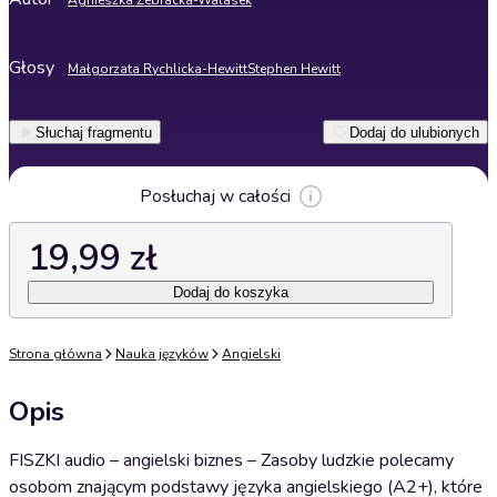
Agnieszka Żebracka-Walasek
Głosy
Małgorzata Rychlicka-Hewitt
Stephen Hewitt
Słuchaj fragmentu
Dodaj do ulubionych
Posłuchaj w całości
19,99 zł
Dodaj do koszyka
Strona główna
Nauka języków
Angielski
Opis
FISZKI audio – angielski biznes – Zasoby ludzkie polecamy
osobom znającym podstawy języka angielskiego (A2+), które