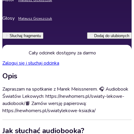
Mateusz Grzeszczuk
Głosy
Mateusz Grzeszczuk
Słuchaj fragmentu
Dodaj do ulubionych
Cały odcinek dostępny za darmo
Zaloguj się i słuchaj odcinka
Opis
Zapraszam na spotkanie z Marek Meissnerem. 🎧 Audiobook
Światów Lekowych: https://newhomers.pl/swiaty-lekowe-
audiobook/📙 Zamów wersję papierową:
https://newhomers.pl/swiatylekowe-ksiazka/
Jak słuchać audiobooka?