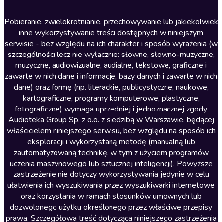
Lektury szkolne
Literatura anglojęzyczna
Pobieranie, zwielokrotnianie, przechowywanie lub jakiekolwiek
inne wykorzystywanie treści dostępnych w niniejszym
Literatura faktu
serwisie - bez względu na ich charakter i sposób wyrażenia (w
szczególności lecz nie wyłącznie: słowne, słowno-muzyczne,
Literatura obyczajowa
muzyczne, audiowizualne, audialne, tekstowe, graficzne i
Literatura piękna obca
zawarte w nich dane i informacje, bazy danych i zawarte w nich
dane) oraz formę (np. literackie, publicystyczne, naukowe,
Literatura piękna polska
kartograficzne, programy komputerowe, plastyczne,
Nagrania relaksacyjne
fotograficzne) wymaga uprzedniej i jednoznacznej zgody
Audioteka Group Sp. z o.o. z siedzibą w Warszawie, będącej
Nauka języków
właścicielem niniejszego serwisu, bez względu na sposób ich
Nauki humanistyczne
eksploracji i wykorzystaną metodę (manualną lub
zautomatyzowaną technikę, w tym z użyciem programów
Podcasty i audycje
uczenia maszynowego lub sztucznej inteligencji). Powyższe
Polityka
zastrzeżenie nie dotyczy wykorzystywania jedynie w celu
ułatwienia ich wyszukiwania przez wyszukiwarki internetowe
Prasa
oraz korzystania w ramach stosunków umownych lub
Religia
dozwolonego użytku określonego przez właściwe przepisy
prawa. Szczegółowa treść dotycząca niniejszego zastrzeżenia