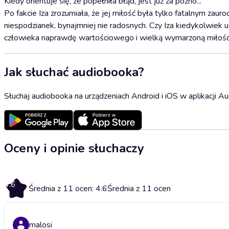
Kiedy orientuje się, że popełniła błąd, jest już za późno...
Po fakcie Iza zrozumiała, że jej miłość była tylko fatalnym zaur
niespodzianek, bynajmniej nie radosnych. Czy Iza kiedykolwiek 
człowieka naprawdę wartościowego i wielką wymarzoną miłość? O
Jak słuchać audiobooka?
Słuchaj audiobooka na urządzeniach Android i iOS w aplikacji Au
Oceny i opinie słuchaczy
4.6
Średnia z 11 ocen: 4.6
Średnia z 11 ocen
malosi