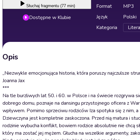
Format
MP3
Słuchaj
fragmentu (77 min)
Język
Polski
Dostępne w Klubie
Kategoria
Liter
Opis
„Niezwykle emocjonująca historia, która poruszy najczulsze st
Joanna Jax
***
Na tle burzliwych lat 50. i 60. w Polsce i na świecie rozgrywa 
dobrego domu, poznaje na dansingu przystojnego oficera z War
wpływem. Pomimo sprzeciwu rodziców Iza spotyka się z nim, a
Dziewczyna jest kompletnie zaskoczona. Przed nią matura i stud
rodzinie wybucha konflikt, bowiem rodzice absolutnie nie chcą sł
który ma zostać jej mężem. Głucha na wszelkie argumenty, zako