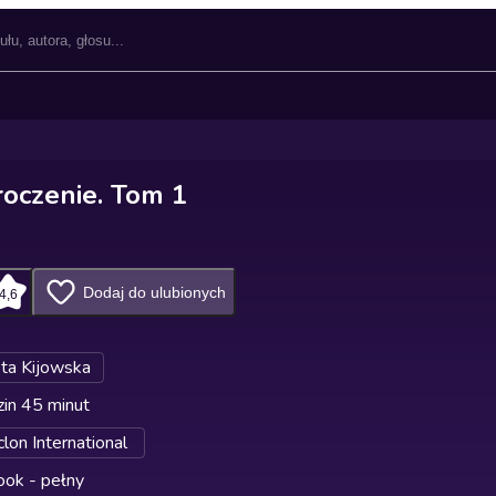
roczenie. Tom 1
Dodaj do ulubionych
4,6
eta Kijowska
in 45 minut
lon International
ok - pełny