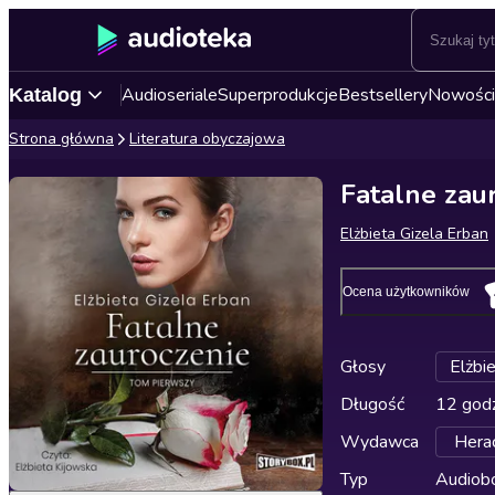
Audioseriale
Superprodukcje
Bestsellery
Nowości
Katalog
Strona główna
Literatura obyczajowa
Fatalne zau
Elżbieta Gizela Erban
Ocena użytkowników
Głosy
Elżbi
Długość
12 godz
Wydawca
Herac
Typ
Audiobo