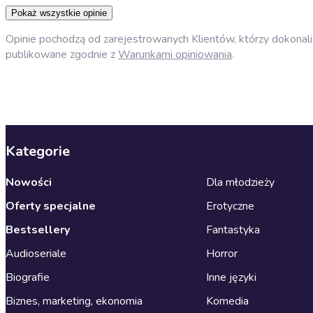
Pokaż wszystkie opinie
Opinie pochodzą od zarejestrowanych Klientów, którzy dokonali 
publikowane zgodnie z
Warunkami opiniowania
.
Kategorie
Nowości
Dla młodzieży
Oferty specjalne
Erotyczne
Bestsellery
Fantastyka
Audioseriale
Horror
Biografie
Inne języki
Biznes, marketing, ekonomia
Komedia