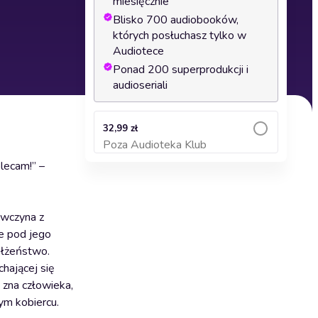
miesięcznie
Blisko 700 audiobooków,
których posłuchasz tylko w
Audiotece
Ponad 200 superprodukcji i
audioseriali
32,99 zł
Poza Audioteka Klub
Dodaj do koszyka
lecam!” –
ewczyna z
e pod jego
ałżeństwo.
chającej się
e zna człowieka,
ym kobiercu.