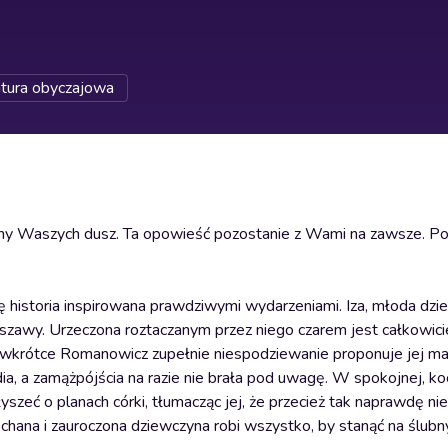
atura obyczajowa
runy Waszych dusz. Ta opowieść pozostanie z Wami na zawsze. Po
się historia inspirowana prawdziwymi wydarzeniami. Iza, młoda dzi
szawy. Urzeczona roztaczanym przez niego czarem jest całkowici
 wkrótce Romanowicz zupełnie niespodziewanie proponuje jej m
ia, a zamążpójścia na razie nie brała pod uwagę. W spokojnej, ko
yszeć o planach córki, tłumacząc jej, że przecież tak naprawdę ni
chana i zauroczona dziewczyna robi wszystko, by stanąć na ślubn