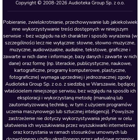
Kryminały
Copyright © 2008-2026 Audioteka Group Sp. z o.o.
Lektury szkolne
Literatura anglojęzyczna
Pobieranie, zwielokrotnianie, przechowywanie lub jakiekolwiek
inne wykorzystywanie treści dostępnych w niniejszym
Literatura faktu
serwisie - bez względu na ich charakter i sposób wyrażenia (w
szczególności lecz nie wyłącznie: słowne, słowno-muzyczne,
Literatura obyczajowa
muzyczne, audiowizualne, audialne, tekstowe, graficzne i
Literatura piękna obca
zawarte w nich dane i informacje, bazy danych i zawarte w nich
dane) oraz formę (np. literackie, publicystyczne, naukowe,
Literatura piękna polska
kartograficzne, programy komputerowe, plastyczne,
Nagrania relaksacyjne
fotograficzne) wymaga uprzedniej i jednoznacznej zgody
Audioteka Group Sp. z o.o. z siedzibą w Warszawie, będącej
Nauka języków
właścicielem niniejszego serwisu, bez względu na sposób ich
Nauki humanistyczne
eksploracji i wykorzystaną metodę (manualną lub
zautomatyzowaną technikę, w tym z użyciem programów
Podcasty i audycje
uczenia maszynowego lub sztucznej inteligencji). Powyższe
Polityka
zastrzeżenie nie dotyczy wykorzystywania jedynie w celu
ułatwienia ich wyszukiwania przez wyszukiwarki internetowe
Prasa
oraz korzystania w ramach stosunków umownych lub
Religia
dozwolonego użytku określonego przez właściwe przepisy