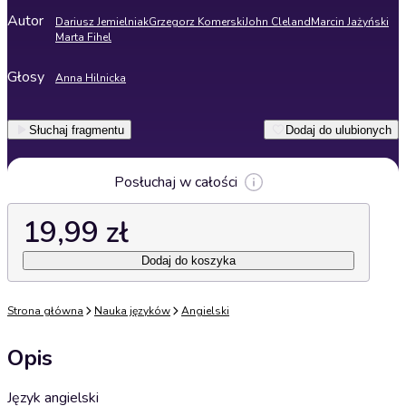
Autor
Dariusz Jemielniak
Grzegorz Komerski
John Cleland
Marcin Jażyński
Marta Fihel
Głosy
Anna Hilnicka
Słuchaj fragmentu
Dodaj do ulubionych
Posłuchaj w całości
19,99 zł
Dodaj do koszyka
Strona główna
Nauka języków
Angielski
Opis
Język angielski