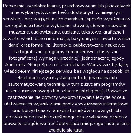
Literatura anglojęzyczna
Pobieranie, zwielokrotnianie, przechowywanie lub jakiekolwiek
inne wykorzystywanie treści dostępnych w niniejszym
Literatura faktu
serwisie - bez względu na ich charakter i sposób wyrażenia (w
szczególności lecz nie wyłącznie: słowne, słowno-muzyczne,
Literatura obyczajowa
muzyczne, audiowizualne, audialne, tekstowe, graficzne i
Literatura piękna obca
zawarte w nich dane i informacje, bazy danych i zawarte w nich
dane) oraz formę (np. literackie, publicystyczne, naukowe,
Literatura piękna polska
kartograficzne, programy komputerowe, plastyczne,
Nagrania relaksacyjne
fotograficzne) wymaga uprzedniej i jednoznacznej zgody
Audioteka Group Sp. z o.o. z siedzibą w Warszawie, będącej
Nauka języków
właścicielem niniejszego serwisu, bez względu na sposób ich
Nauki humanistyczne
eksploracji i wykorzystaną metodę (manualną lub
zautomatyzowaną technikę, w tym z użyciem programów
Podcasty i audycje
uczenia maszynowego lub sztucznej inteligencji). Powyższe
Polityka
zastrzeżenie nie dotyczy wykorzystywania jedynie w celu
ułatwienia ich wyszukiwania przez wyszukiwarki internetowe
Prasa
oraz korzystania w ramach stosunków umownych lub
Religia
dozwolonego użytku określonego przez właściwe przepisy
prawa. Szczegółowa treść dotycząca niniejszego zastrzeżenia
Romans
znajduje się
tutaj
.