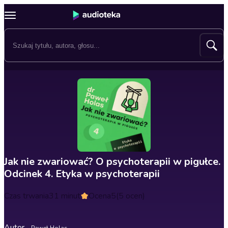
Jak nie zwariować? O psychoterapii w pigułce.
Odcinek 4. Etyka w psychoterapii
Czas trwania
31 minut
Ocena
5
(5 ocen)
Autor