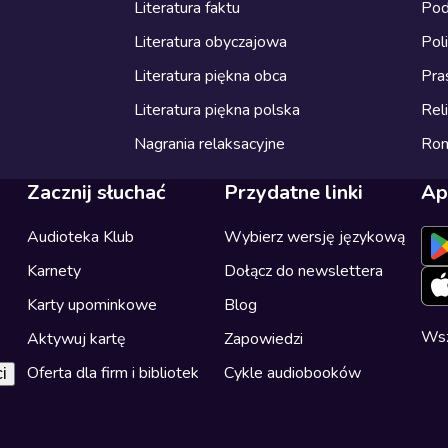
Literatura faktu
Pod
Literatura obyczajowa
Pol
Literatura piękna obca
Pra
Literatura piękna polska
Reli
Nagrania relaksacyjne
Ro
Zacznij słuchać
Przydatne linki
Ap
Audioteka Klub
Wybierz wersję językową
Karnety
Dołącz do newslettera
Karty upominkowe
Blog
Wsz
Aktywuj kartę
Zapowiedzi
Oferta dla firm i bibliotek
Cykle audiobooków
i