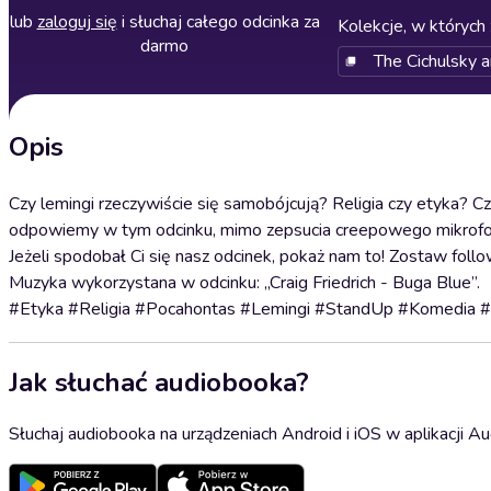
lub
zaloguj się
i słuchaj całego odcinka za
Kolekcje, w których 
darmo
The Cichulsky 
Opis
Czy lemingi rzeczywiście się samobójcują? Religia czy etyka? C
odpowiemy w tym odcinku, mimo zepsucia creepowego mikrofo
Jeżeli spodobał Ci się nasz odcinek, pokaż nam to! Zostaw fol
Muzyka wykorzystana w odcinku: „Craig Friedrich - Buga Blue”.
#Etyka #Religia #Pocahontas #Lemingi #StandUp #Komedia #
Jak słuchać audiobooka?
Słuchaj audiobooka na urządzeniach Android i iOS w aplikacji Au