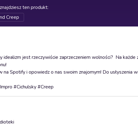
znajdziesz ten produkt
:
and Creep
zy idealizm jest rzeczywiście zaprzeczeniem wolności? Na każde 
nu!
low na Spotify i opowiedz o nas swoim znajomym! Do usłyszenia w
Impro #Cichulsky #Creep
dioteki