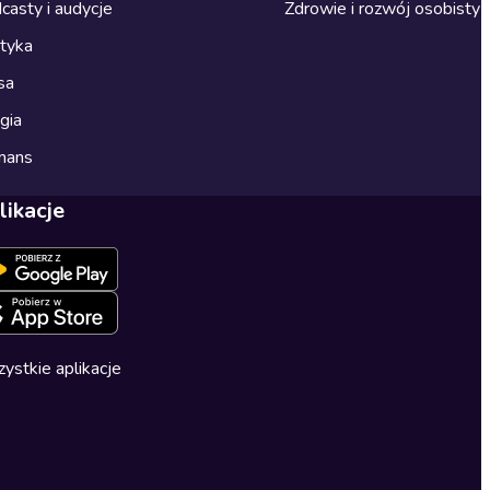
casty i audycje
Zdrowie i rozwój osobisty
ityka
sa
gia
mans
likacje
ystkie aplikacje