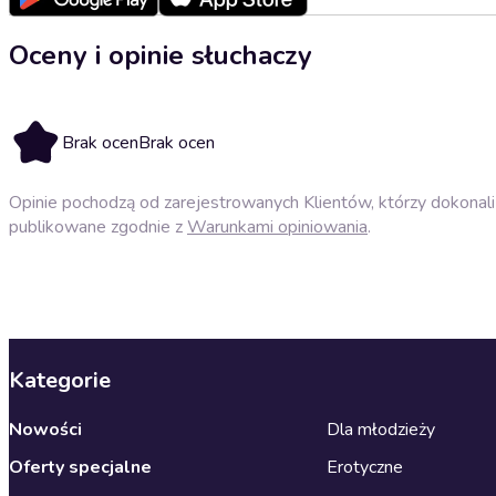
Oceny i opinie słuchaczy
Brak ocen
Brak ocen
Opinie pochodzą od zarejestrowanych Klientów, którzy dokonali 
publikowane zgodnie z
Warunkami opiniowania
.
Kategorie
Nowości
Dla młodzieży
Oferty specjalne
Erotyczne