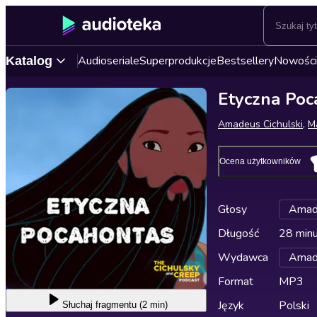
Audioseriale
Superprodukcje
Bestsellery
Nowości
Katalog
Etyczna Poc
Amadeus Cichulski
,
M
Ocena użytkowników
Głosy
Amade
Długość
28 min
Wydawca
Amade
Format
MP3
Język
Polski
Słuchaj
fragmentu (2 min)