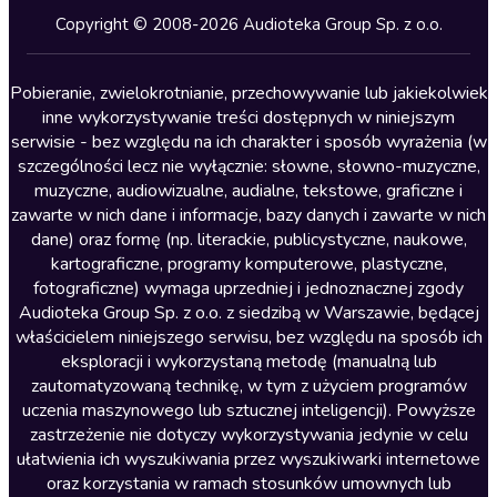
Kryminały
Copyright © 2008-2026 Audioteka Group Sp. z o.o.
Lektury szkolne
Literatura anglojęzyczna
Pobieranie, zwielokrotnianie, przechowywanie lub jakiekolwiek
inne wykorzystywanie treści dostępnych w niniejszym
Literatura faktu
serwisie - bez względu na ich charakter i sposób wyrażenia (w
szczególności lecz nie wyłącznie: słowne, słowno-muzyczne,
Literatura obyczajowa
muzyczne, audiowizualne, audialne, tekstowe, graficzne i
Literatura piękna obca
zawarte w nich dane i informacje, bazy danych i zawarte w nich
dane) oraz formę (np. literackie, publicystyczne, naukowe,
Literatura piękna polska
kartograficzne, programy komputerowe, plastyczne,
Nagrania relaksacyjne
fotograficzne) wymaga uprzedniej i jednoznacznej zgody
Audioteka Group Sp. z o.o. z siedzibą w Warszawie, będącej
Nauka języków
właścicielem niniejszego serwisu, bez względu na sposób ich
Nauki humanistyczne
eksploracji i wykorzystaną metodę (manualną lub
zautomatyzowaną technikę, w tym z użyciem programów
Podcasty i audycje
uczenia maszynowego lub sztucznej inteligencji). Powyższe
Polityka
zastrzeżenie nie dotyczy wykorzystywania jedynie w celu
ułatwienia ich wyszukiwania przez wyszukiwarki internetowe
Prasa
oraz korzystania w ramach stosunków umownych lub