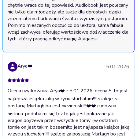
chętnie wraca do tej opowieści. Audiobook jest polecany 
nie tylko dla młodzieży, ale także dla dorosłych, dzięki 
zrozumiałemu budowaniu świata i wyrazistym postaciom. 
Pomimo mieszanych odczuć co do lektora, sama fabuła 
wciąż zachwyca, oferując wartościowe doświadczenie dla 
tych, którzy pragną odkryć magię Alagaesii.
Arya❤️
5.01.2026
Ocena użytkownika Arya❤️ z 5.01.2026, ocena 5; to jest
najlepsza książka jaką w życiu słuchałam!!!! szaleje za
postacią Murtagh bo jest nieziemski!!!❤️❤️ cudowna
historia. podoba mi się też to jak jest pokazane jak
eragon dojrzewa przez wszystkie tomy i w ostatnim
tomie on jest takim bossem!
to jest najlepsza książka jaką
w życiu słuchałam!!!! szaleje za postacią Murtagh bo jest