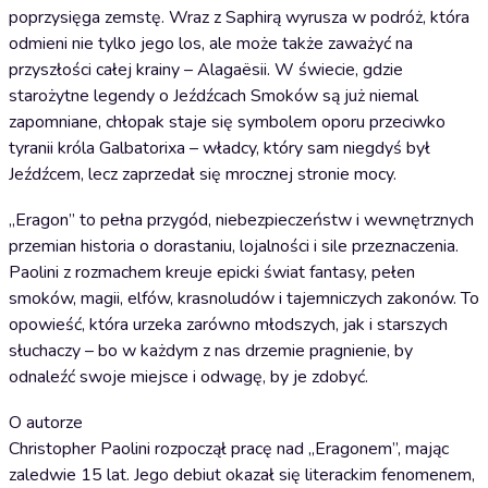
poprzysięga zemstę. Wraz z Saphirą wyrusza w podróż, która
odmieni nie tylko jego los, ale może także zaważyć na
przyszłości całej krainy – Alagaësii. W świecie, gdzie
starożytne legendy o Jeźdźcach Smoków są już niemal
zapomniane, chłopak staje się symbolem oporu przeciwko
tyranii króla Galbatorixa – władcy, który sam niegdyś był
Jeźdźcem, lecz zaprzedał się mrocznej stronie mocy.
„Eragon” to pełna przygód, niebezpieczeństw i wewnętrznych
przemian historia o dorastaniu, lojalności i sile przeznaczenia.
Paolini z rozmachem kreuje epicki świat fantasy, pełen
smoków, magii, elfów, krasnoludów i tajemniczych zakonów. To
opowieść, która urzeka zarówno młodszych, jak i starszych
słuchaczy – bo w każdym z nas drzemie pragnienie, by
odnaleźć swoje miejsce i odwagę, by je zdobyć.
O autorze
Christopher Paolini rozpoczął pracę nad „Eragonem”, mając
zaledwie 15 lat. Jego debiut okazał się literackim fenomenem,