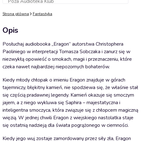
Poza Audioteka Klub
Dodaj do koszyka
Strona główna
Fantastyka
Opis
Posłuchaj audiobooka „Eragon” autorstwa Christophera
Paoliniego w interpretacji Tomasza Sobczaka i zanurz się w
niezwykłą opowieść o smokach, magii i przeznaczeniu, które
czeka nawet najbardziej niepozornych bohaterów.
Kiedy młody chłopak o imieniu Eragon znajduje w górach
tajemniczy, błękitny kamień, nie spodziewa się, że właśnie stał
się częścią pradawnej legendy. Kamień okazuje się smoczym
jajem, a z niego wykluwa się Saphira – majestatyczna i
inteligentna smoczyca, która związuje się z chłopcem magiczną
więzią. W jednej chwili Eragon z wiejskiego nastolatka staje
się ostatnią nadzieją dla świata pogrążonego w ciemności.
Kiedy jego wuj zostaje zamordowany przez siły zła, Eragon