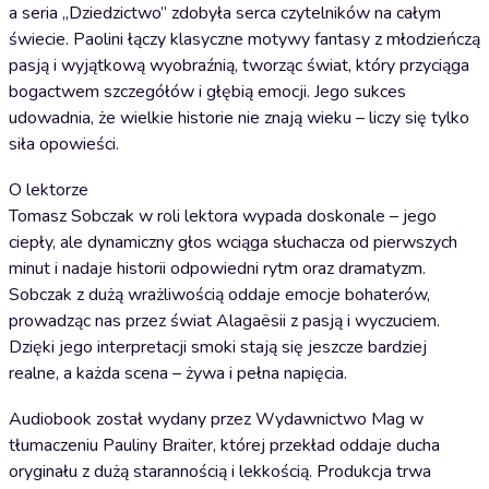
a seria „Dziedzictwo” zdobyła serca czytelników na całym
świecie. Paolini łączy klasyczne motywy fantasy z młodzieńczą
pasją i wyjątkową wyobraźnią, tworząc świat, który przyciąga
bogactwem szczegółów i głębią emocji. Jego sukces
udowadnia, że wielkie historie nie znają wieku – liczy się tylko
siła opowieści.
O lektorze
Tomasz Sobczak w roli lektora wypada doskonale – jego
ciepły, ale dynamiczny głos wciąga słuchacza od pierwszych
minut i nadaje historii odpowiedni rytm oraz dramatyzm.
Sobczak z dużą wrażliwością oddaje emocje bohaterów,
prowadząc nas przez świat Alagaësii z pasją i wyczuciem.
Dzięki jego interpretacji smoki stają się jeszcze bardziej
realne, a każda scena – żywa i pełna napięcia.
Audiobook został wydany przez Wydawnictwo Mag w
tłumaczeniu Pauliny Braiter, której przekład oddaje ducha
oryginału z dużą starannością i lekkością. Produkcja trwa