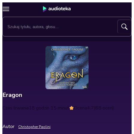
Eragon
Czas trwania
18 godzin 15 minut
Ocena
4.7
(68 ocen)
Autor
Christopher Paolini