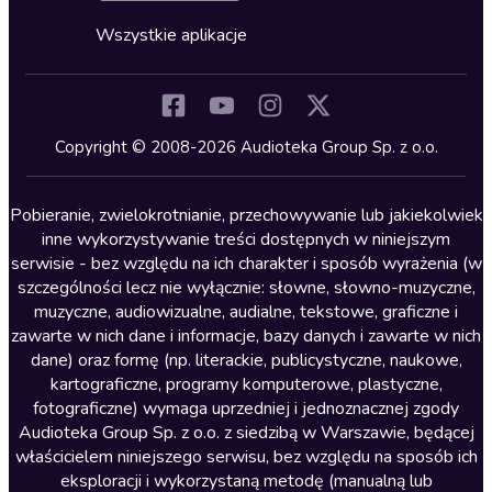
Cykle audiobooków
Horror
Wszystkie aplikacje
Inne języki
Komedia
Kryminały
Copyright © 2008-2026 Audioteka Group Sp. z o.o.
Lektury szkolne
Literatura anglojęzyczna
Pobieranie, zwielokrotnianie, przechowywanie lub jakiekolwiek
inne wykorzystywanie treści dostępnych w niniejszym
Literatura faktu
serwisie - bez względu na ich charakter i sposób wyrażenia (w
szczególności lecz nie wyłącznie: słowne, słowno-muzyczne,
Literatura obyczajowa
muzyczne, audiowizualne, audialne, tekstowe, graficzne i
Literatura piękna obca
zawarte w nich dane i informacje, bazy danych i zawarte w nich
dane) oraz formę (np. literackie, publicystyczne, naukowe,
Literatura piękna polska
kartograficzne, programy komputerowe, plastyczne,
Nagrania relaksacyjne
fotograficzne) wymaga uprzedniej i jednoznacznej zgody
Audioteka Group Sp. z o.o. z siedzibą w Warszawie, będącej
Nauka języków
właścicielem niniejszego serwisu, bez względu na sposób ich
Nauki humanistyczne
eksploracji i wykorzystaną metodę (manualną lub