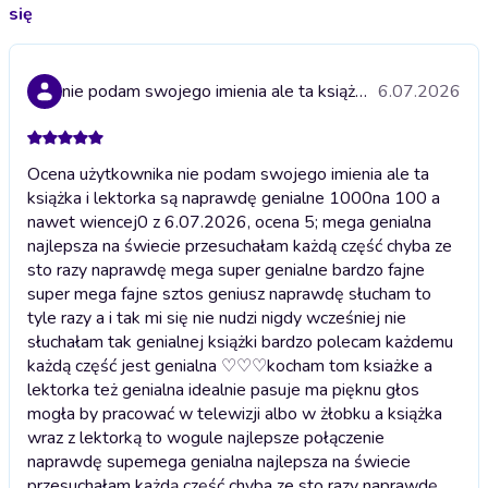
się
nie podam swojego imienia ale ta książka i lektorka są naprawdę genialne 1000na 100 a nawet wiencej0
6.07.2026
Ocena użytkownika nie podam swojego imienia ale ta
książka i lektorka są naprawdę genialne 1000na 100 a
nawet wiencej0 z 6.07.2026, ocena 5; mega genialna
najlepsza na świecie przesuchałam każdą część chyba ze
sto razy naprawdę mega super genialne bardzo fajne
super mega fajne sztos geniusz naprawdę słucham to
tyle razy a i tak mi się nie nudzi nigdy wcześniej nie
słuchałam tak genialnej książki bardzo polecam każdemu
każdą część jest genialna ♡♡♡kocham tom ksiażke a
lektorka też genialna idealnie pasuje ma pięknu głos
mogła by pracować w telewizji albo w żłobku a książka
wraz z lektorką to wogule najlepsze połączenie
naprawdę supe
mega genialna najlepsza na świecie
przesuchałam każdą część chyba ze sto razy naprawdę