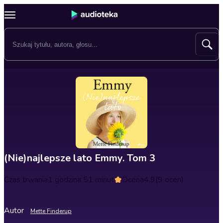
(Nie)najlepsze lato Emmy. Tom 3
Czas trwania
1 godzina 51 minut
Ocena
4.9
(9 ocen)
Autor
Mette Finderup