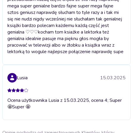
mega super genialne bardzo fajne super mega fajne
sztos geniusz naprawdę słucham to tyle razy a i tak mi
się nie nudzi nigdy wcześniej nie słuchałam tak genialnej
książki bardzo polecam każdemu każdą część jest
genialna ♡♡♡kocham tom ksiażke a lektorka też
genialna idealnie pasuje ma pięknu głos mogła by
pracować w telewizji albo w żłobku a książka wraz z
lektorką to wogule najlepsze połączenie naprawdę supe
Lusia
15.03.2025
Ocena użytkownika Lusia z 15.03.2025, ocena 4; Super
🤩
Super 🤩
Opinie pochodzą od zarejestrowanych Klientów, którzy