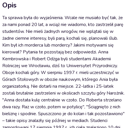
Opis
Ta sprawa była do wyjaśnienia. Wcale nie musiało być tak, że
za nami ponad 20 lat, a wciąż nie wiadomo, kto zastrzelił parę
studentów. Nie mieli żadnych wrogów, nie wplątali się w
żadne ciemne interesy, byli parą, kochali się, planowali ślub.
Kim był ich morderca lub mordercy? Jakimi motywami się
kierował? Pytania te pozostają bez odpowiedzi. Anna
Kembrowska i Robert Odżga byli studentami Akademii
Rolniczej we Wrocławiu, dziś to Uniwersytet Przyrodniczy.
Oboje kochali góry. W sierpniu 1997 r. mieli uczestniczyć w
Górach Stołowych w obozie naukowym, którego Ania była
organizatorką. Nie dotarli na miejsce. 22-latka i 25-latek
zostali brutalnie zastrzeleni w okolicach szczytu góry Narożnik.
"Anna dostała kulę centralnie w czoło. Do Roberta strzelano
dwa razy. Raz w czoło, potem w potylicę", "Ściągnięto z nich
bieliznę i spodnie. Spuszczono je do kolan i tak pozostawiono"
– takie opisy znalazły się później w mediach. Studenci
zamordowani 17 sierpnia 1997 r., ich ciała znaleziono 10 dni