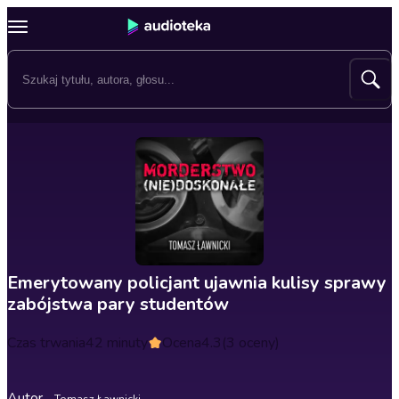
Emerytowany policjant ujawnia kulisy sprawy
zabójstwa pary studentów
Czas trwania
42 minuty
Ocena
4.3
(3 oceny)
Autor