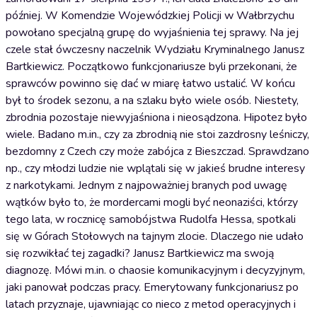
później. W Komendzie Wojewódzkiej Policji w Wałbrzychu
powołano specjalną grupę do wyjaśnienia tej sprawy. Na jej
czele stał ówczesny naczelnik Wydziału Kryminalnego Janusz
Bartkiewicz. Początkowo funkcjonariusze byli przekonani, że
sprawców powinno się dać w miarę łatwo ustalić. W końcu
był to środek sezonu, a na szlaku było wiele osób. Niestety,
zbrodnia pozostaje niewyjaśniona i nieosądzona. Hipotez było
wiele. Badano m.in., czy za zbrodnią nie stoi zazdrosny leśniczy,
bezdomny z Czech czy może zabójca z Bieszczad. Sprawdzano
np., czy młodzi ludzie nie wplątali się w jakieś brudne interesy
z narkotykami. Jednym z najpoważniej branych pod uwagę
wątków było to, że mordercami mogli być neonaziści, którzy
tego lata, w rocznicę samobójstwa Rudolfa Hessa, spotkali
się w Górach Stołowych na tajnym zlocie. Dlaczego nie udało
się rozwikłać tej zagadki? Janusz Bartkiewicz ma swoją
diagnozę. Mówi m.in. o chaosie komunikacyjnym i decyzyjnym,
jaki panował podczas pracy. Emerytowany funkcjonariusz po
latach przyznaje, ujawniając co nieco z metod operacyjnych i