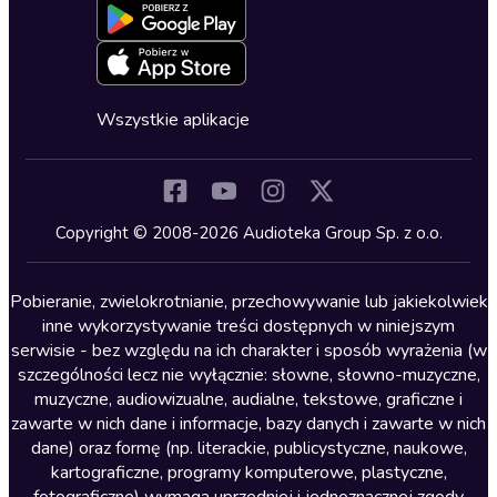
Dla młodzieży
Blog
Oferta dla firm i bibliotek
Deklaracja dostępności
Erotyczne
Zapowiedzi
Fantastyka
Cykle audiobooków
Horror
Wszystkie aplikacje
Inne języki
Komedia
Kryminały
Copyright © 2008-2026 Audioteka Group Sp. z o.o.
Lektury szkolne
Literatura anglojęzyczna
Pobieranie, zwielokrotnianie, przechowywanie lub jakiekolwiek
inne wykorzystywanie treści dostępnych w niniejszym
Literatura faktu
serwisie - bez względu na ich charakter i sposób wyrażenia (w
szczególności lecz nie wyłącznie: słowne, słowno-muzyczne,
Literatura obyczajowa
muzyczne, audiowizualne, audialne, tekstowe, graficzne i
Literatura piękna obca
zawarte w nich dane i informacje, bazy danych i zawarte w nich
dane) oraz formę (np. literackie, publicystyczne, naukowe,
Literatura piękna polska
kartograficzne, programy komputerowe, plastyczne,
Nagrania relaksacyjne