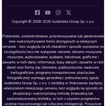
Inne języki
Komedia
Kryminały
Copyright © 2008-2026 Audioteka Group Sp. z o.o.
Lektury szkolne
Literatura anglojęzyczna
Pobieranie, zwielokrotnianie, przechowywanie lub jakiekolwiek
inne wykorzystywanie treści dostępnych w niniejszym
Literatura faktu
serwisie - bez względu na ich charakter i sposób wyrażenia (w
szczególności lecz nie wyłącznie: słowne, słowno-muzyczne,
Literatura obyczajowa
muzyczne, audiowizualne, audialne, tekstowe, graficzne i
Literatura piękna obca
zawarte w nich dane i informacje, bazy danych i zawarte w nich
dane) oraz formę (np. literackie, publicystyczne, naukowe,
Literatura piękna polska
kartograficzne, programy komputerowe, plastyczne,
Nagrania relaksacyjne
fotograficzne) wymaga uprzedniej i jednoznacznej zgody
Audioteka Group Sp. z o.o. z siedzibą w Warszawie, będącej
Nauka języków
właścicielem niniejszego serwisu, bez względu na sposób ich
Nauki humanistyczne
eksploracji i wykorzystaną metodę (manualną lub
zautomatyzowaną technikę, w tym z użyciem programów
Podcasty i audycje
uczenia maszynowego lub sztucznej inteligencji). Powyższe