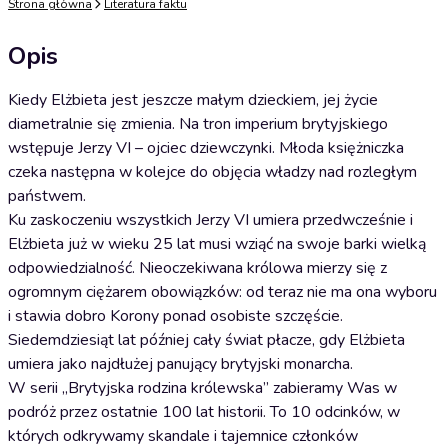
Strona główna
Literatura faktu
Opis
Kiedy Elżbieta jest jeszcze małym dzieckiem, jej życie
diametralnie się zmienia. Na tron imperium brytyjskiego
wstępuje Jerzy VI – ojciec dziewczynki. Młoda księżniczka
czeka następna w kolejce do objęcia władzy nad rozległym
państwem.
Ku zaskoczeniu wszystkich Jerzy VI umiera przedwcześnie i
Elżbieta już w wieku 25 lat musi wziąć na swoje barki wielką
odpowiedzialność. Nieoczekiwana królowa mierzy się z
ogromnym ciężarem obowiązków: od teraz nie ma ona wyboru
i stawia dobro Korony ponad osobiste szczęście.
Siedemdziesiąt lat później cały świat płacze, gdy Elżbieta
umiera jako najdłużej panujący brytyjski monarcha.
W serii „Brytyjska rodzina królewska” zabieramy Was w
podróż przez ostatnie 100 lat historii. To 10 odcinków, w
których odkrywamy skandale i tajemnice członków