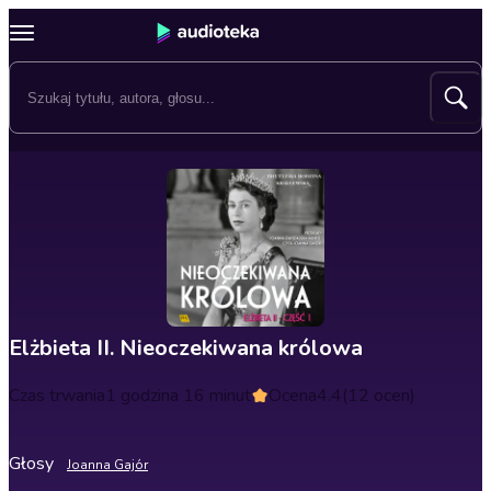
Elżbieta II. Nieoczekiwana królowa
Czas trwania
1 godzina 16 minut
Ocena
4.4
(12 ocen)
Głosy
Joanna Gajór