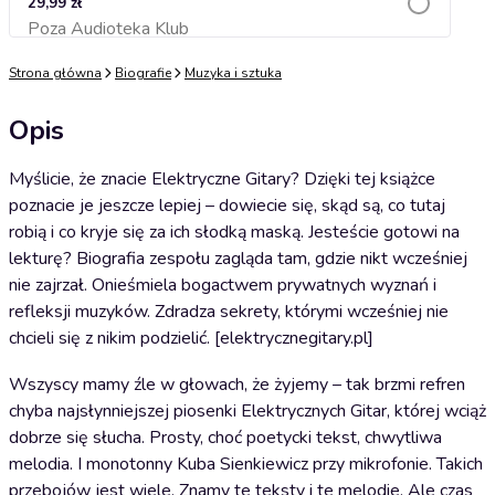
29,99 zł
Poza Audioteka Klub
Dodaj do koszyka
Strona główna
Biografie
Muzyka i sztuka
Opis
Myślicie, że znacie Elektryczne Gitary? Dzięki tej książce
poznacie je jeszcze lepiej – dowiecie się, skąd są, co tutaj
robią i co kryje się za ich słodką maską. Jesteście gotowi na
lekturę? Biografia zespołu zagląda tam, gdzie nikt wcześniej
nie zajrzał. Onieśmiela bogactwem prywatnych wyznań i
refleksji muzyków. Zdradza sekrety, którymi wcześniej nie
chcieli się z nikim podzielić. [elektrycznegitary.pl]
Wszyscy mamy źle w głowach, że żyjemy – tak brzmi refren
chyba najsłynniejszej piosenki Elektrycznych Gitar, której wciąż
dobrze się słucha. Prosty, choć poetycki tekst, chwytliwa
melodia. I monotonny Kuba Sienkiewicz przy mikrofonie. Takich
przebojów jest wiele. Znamy te teksty i te melodie. Ale czas