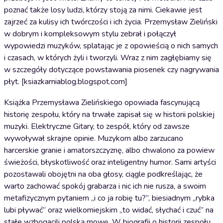
poznać także losy ludzi, którzy stoją za nimi. Ciekawie jest
zajrzeć za kulisy ich twórczości i ich życia. Przemysław Zieliński
w dobrym i kompleksowym stylu zebrał i połączył
wypowiedzi muzyków, splatając je z opowieścią o nich samych
i czasach, w których żyli i tworzyli. Wraz z nim zagłębiamy się
w szczegóły dotyczące powstawania piosenek czy nagrywania
płyt. [ksiazkarniablog.blogspot.com]
Książka Przemysława Zielińskiego opowiada fascynującą
historię zespołu, który na trwałe zapisał się w historii polskiej
muzyki. Elektryczne Gitary, to zespół, który od zawsze
wywoływał skrajne opinie. Muzykom albo zarzucano
harcerskie granie i amatorszczyznę, albo chwalono za powiew
świeżości, błyskotliwość oraz inteligentny humor. Sami artyści
pozostawali obojętni na oba głosy, ciągle podkreślając, że
warto zachować spokój grabarza i nic ich nie rusza, a swoim
metafizycznym pytaniem „i co ja robię tu?”, biesiadnym „rybka
lubi pływać” oraz wielkomiejskim „to widać, słychać i czuć” na
stałe wzbogacili polską mowę. W biografii o historii zespołu,