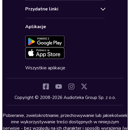
Audioteka Klub
Regulamin
Biografie
Przydatne linki
Karnety
Polityka prywatności
Biznes, marketing, ekonomia
Wybierz wersję językową
Karty upominkowe
Ustawienia prywatności
Dla dzieci
Aplikacje
Dołącz do newslettera
Aktywuj kartę
Formularz zgłaszania nielegalnych treści
Dla młodzieży
Blog
Oferta dla firm i bibliotek
Deklaracja dostępności
Erotyczne
Zapowiedzi
Fantastyka
Cykle audiobooków
Horror
Wszystkie aplikacje
Inne języki
Komedia
Kryminały
Copyright © 2008-2026 Audioteka Group Sp. z o.o.
Lektury szkolne
Literatura anglojęzyczna
Pobieranie, zwielokrotnianie, przechowywanie lub jakiekolwiek
inne wykorzystywanie treści dostępnych w niniejszym
Literatura faktu
serwisie - bez względu na ich charakter i sposób wyrażenia (w