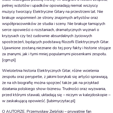
pełnej wzlotów i upadków opowiadają niemal wszyscy
muzycy tworzący Elektryczne Gitary na przestrzeni lat. Nie
brakuje wspomnień ze strony znajomych artystów oraz
współpracowników ze studia i sceny. Nie brakuje łamiących
serce opowieści o rozstaniach, dramatycznych wyznań o
kryzysach czy też cudownie absurdalnych życiowych
spostrzeżeń, będących podstawą filozofii Elektrycznych Gitar.
Ujawnione zostaną nieznane do tej pory fakty i historie stojące
za znanymi, jak i tymi mniej popularnymi piosenkami zespołu.
[cgm.pl]
Wieloletnia historia Elektrycznych Gitar, różne wcielenia
zespołu oraz perypetie, z jakimi borykali się artyści sprawiają,
że na ich biografię można spojrzeć także jak na przykład
działania polskiego show-biznesu. Trudności oraz wyzwania,
przed którymi stawali, układają się – niczym w kalejdoskopie –
w zaskakującą opowieść. [lubimyczytac.pl]
O AUTORZE. Przemysław Zieliński – prywatnie fan