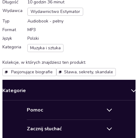
Długość
10 godzin 36 minut
Wydawca
Wydawnictwo Estymator
Typ
Audiobook - pełny
Format
MP3
Język
Polski
Kategoria
Muzyka i sztuka
Kolekcje, w których znajdziesz ten produkt
:
Pasjonujące biografie
Sława, sekrety, skandale
Kategorie
Nowości
Pomoc
Oferty specjalne
Kontakt
Bestsellery
Zacznij słuchać
Pomoc
Audioseriale