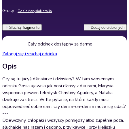
Głosy
Gosia
Marysia
Natalia
Słuchaj fragmentu
Dodaj do ulubionych
Cały odcinek dostępny za darmo
Zaloguj się i słuchaj odcinka
Opis
Czy są tu jacyś dżinsiarze i dżinsiary? W tym wiosennym
odcinku Gosia ujawnia jak nosi dżinsy z dziurami, Marysia
wspomina pewien teledysk Christiny Aguilery, a Natalia
dziękuje za strecz. W tle pytanie, na które każdy musi
odpowiedzieć sobie sam: czy denim-on-denim może się udać?
---
Dziewczyny, chłopaki i wszyscy pomiędzy albo zupełnie poza,
słuchajcie nas razem i osobno, przy kawce i przy kieliszku