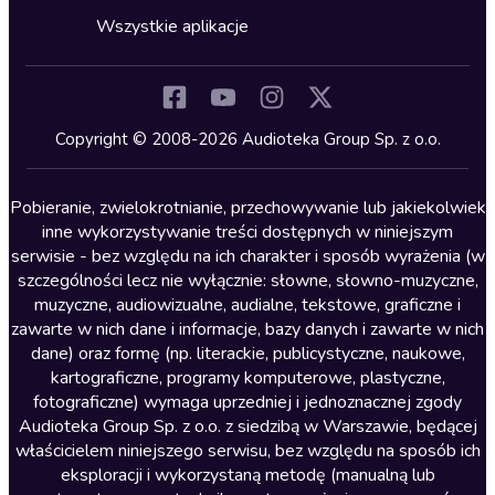
Horror
Wszystkie aplikacje
Inne języki
Komedia
Kryminały
Copyright © 2008-2026 Audioteka Group Sp. z o.o.
Lektury szkolne
Literatura anglojęzyczna
Pobieranie, zwielokrotnianie, przechowywanie lub jakiekolwiek
inne wykorzystywanie treści dostępnych w niniejszym
Literatura faktu
serwisie - bez względu na ich charakter i sposób wyrażenia (w
szczególności lecz nie wyłącznie: słowne, słowno-muzyczne,
Literatura obyczajowa
muzyczne, audiowizualne, audialne, tekstowe, graficzne i
Literatura piękna obca
zawarte w nich dane i informacje, bazy danych i zawarte w nich
dane) oraz formę (np. literackie, publicystyczne, naukowe,
Literatura piękna polska
kartograficzne, programy komputerowe, plastyczne,
Nagrania relaksacyjne
fotograficzne) wymaga uprzedniej i jednoznacznej zgody
Audioteka Group Sp. z o.o. z siedzibą w Warszawie, będącej
Nauka języków
właścicielem niniejszego serwisu, bez względu na sposób ich
Nauki humanistyczne
eksploracji i wykorzystaną metodę (manualną lub