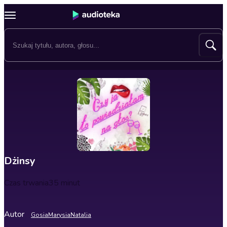
Dżinsy
Czas trwania
35 minut
Autor
Gosia
Marysia
Natalia