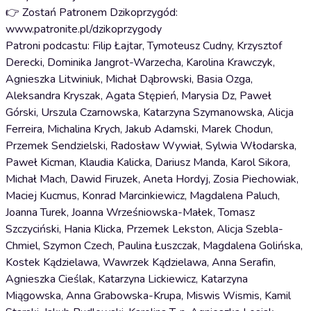
👉 Zostań Patronem Dzikoprzygód:
www.patronite.pl/dzikoprzygody
Patroni podcastu: Filip Łajtar, Tymoteusz Cudny, Krzysztof
Derecki, Dominika Jangrot-Warzecha, Karolina Krawczyk,
Agnieszka Litwiniuk, Michał Dąbrowski, Basia Ozga,
Aleksandra Kryszak, Agata Stępień, Marysia Dz, Paweł
Górski, Urszula Czarnowska, Katarzyna Szymanowska, Alicja
Ferreira, Michalina Krych, Jakub Adamski, Marek Chodun,
Przemek Sendzielski, Radosław Wywiał, Sylwia Włodarska,
Paweł Kicman, Klaudia Kalicka, Dariusz Manda, Karol Sikora,
Michał Mach, Dawid Firuzek, Aneta Hordyj, Zosia Piechowiak,
Maciej Kucmus, Konrad Marcinkiewicz, Magdalena Paluch,
Joanna Turek, Joanna Wrześniowska-Małek, Tomasz
Szczyciński, Hania Klicka, Przemek Lekston, Alicja Szebla-
Chmiel, Szymon Czech, Paulina Łuszczak, Magdalena Golińska,
Kostek Kądzielawa, Wawrzek Kądzielawa, Anna Serafin,
Agnieszka Cieślak, Katarzyna Lickiewicz, Katarzyna
Miągowska, Anna Grabowska-Krupa, Miswis Wismis, Kamil