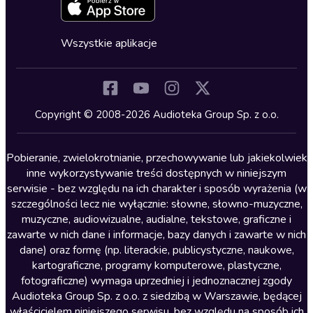
Zapowiedzi
Fantastyka
Cykle audiobooków
Horror
Wszystkie aplikacje
Inne języki
Komedia
Kryminały
Copyright © 2008-2026 Audioteka Group Sp. z o.o.
Lektury szkolne
Literatura anglojęzyczna
Pobieranie, zwielokrotnianie, przechowywanie lub jakiekolwiek
inne wykorzystywanie treści dostępnych w niniejszym
Literatura faktu
serwisie - bez względu na ich charakter i sposób wyrażenia (w
szczególności lecz nie wyłącznie: słowne, słowno-muzyczne,
Literatura obyczajowa
muzyczne, audiowizualne, audialne, tekstowe, graficzne i
Literatura piękna obca
zawarte w nich dane i informacje, bazy danych i zawarte w nich
dane) oraz formę (np. literackie, publicystyczne, naukowe,
Literatura piękna polska
kartograficzne, programy komputerowe, plastyczne,
Nagrania relaksacyjne
fotograficzne) wymaga uprzedniej i jednoznacznej zgody
Audioteka Group Sp. z o.o. z siedzibą w Warszawie, będącej
Nauka języków
właścicielem niniejszego serwisu, bez względu na sposób ich