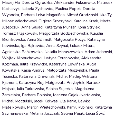
Maciej Ha, Dorota Ogrodzka, Aleksander Fuksiewicz, Mateusz
Kucharzyk, Izabela Zychowicz, Paulina Popek, Dorota
Wysocka, Barbara Leiva Magariños, Michał Orodziński, Izka Ty,
Milosz Wieckowski, Olgierd Sroczyński, Karolina Krzak, Marta
Juzepczuk, Anna Sajjad, Katarzyna Munzar, Ilona Stryjek,
Tomasz Pląskowski, Małgorzata Bodziechowska, Klaudia
Bronikowska, Anna Schmidt, Małgorzata Pożyć, Katarzyna
Lewińska, Iga Bąkowicz, Anna Szynal, Łukasz Mitura,
Agnieszka Bańkowska, Natalia Maruszewska, Adam Adamski,
Wojtek Kłobuchowski, Justyna Ceranowska, Aleksandra
Kozimala, Julita Krzywicka, Katarzyna Lewińska, Alicja
Kowalska, Kasia Andrus, Malgorzata Muszynska, Paula
Tusinska, Katarzyna Drewniak, Michał Madej, Wiktoria
Ejsmont, Katarzyna Roj, Małgorzata Przybyłek, Bartosz
Majsak, Julia Tarkowska, Sabina Sujecka, Magdalena
Zamielska, Barbara Boińska, Marlena Gajek-Nartowska,
Michał Moczulski, Jacek Kolwas, Ula Kania, Lewko
Matejkowski, Marcin Wielechowski, Kamil Rybiński, Katarzyna
Szymanowska, Melania Juszczak, Sylwia Pająk, Łucja Świć,