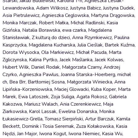
Starski, Jakub Budlewski, Karolina T-n, Agnieszka Lesiak-
Lewandowska, Adam Wilkosz, Justyna Babicz, Justyna Dudek,
Asia Pietrulewicz, Agnieszka Ceglowska, Martyna Drągowska,
Monika Marczak, Robert Małka, Michal Radlinski, Kasia
Gizińska, Natalia Borawska, ewa czarka, Magdalena
Stanisławiak, Z kulturą do dzieci, Anna Rzymkiewicz, Paulina
Kasprzycka, Magdalena Kucharska, Julia Cieślak, Bartek Kuźma,
Dorota Wysocka, Ola Markiewicz, Michał Pacuda, Marta
Zgliczynska, Kalina Pyrtko, Jacek Maślanka, Jacek Kolwas,
Hubert Wilk, Daniel Rodak, Małgorzata Czarny, Andrzej
Czyrko, Agnieszka Pawlus, Joanna Starska-Hoerberg, michał
ch, Bea Brr, Bartłomiej Sosna, Małgorzata Winiecka, Anna
Lipińska-Korzeniowska, Maciej Glowacki, Kuba Koper, Marta
Marek, Ewa Latoszek, Zoja Suliga, Agata Rokosz, Gabriela
Kakozwa, Mariusz Walach, Ania Czerenkiewicz, Maja
Ziarkowska, Karol Lassak, Ewelina Donarska, Monika
Łukasiewicz-Grella, Tomasz Sierpiński, Artur Barczuk, Kamila
Beckett, Dominik i Tosia Seremak, Zuza Kołakowska, Kasia
Nędzi, Jan Major, Iwona Kogut, Iwona Niemiec, Kasia Wu,