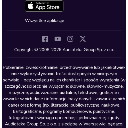
Zapowiedzi
Fantastyka
Cykle audiobooków
Horror
Wszystkie aplikacje
Inne języki
Komedia
Kryminały
Copyright © 2008-2026 Audioteka Group Sp. z o.o.
Lektury szkolne
Literatura anglojęzyczna
Pobieranie, zwielokrotnianie, przechowywanie lub jakiekolwiek
inne wykorzystywanie treści dostępnych w niniejszym
Literatura faktu
serwisie - bez względu na ich charakter i sposób wyrażenia (w
szczególności lecz nie wyłącznie: słowne, słowno-muzyczne,
Literatura obyczajowa
muzyczne, audiowizualne, audialne, tekstowe, graficzne i
Literatura piękna obca
zawarte w nich dane i informacje, bazy danych i zawarte w nich
dane) oraz formę (np. literackie, publicystyczne, naukowe,
Literatura piękna polska
kartograficzne, programy komputerowe, plastyczne,
Nagrania relaksacyjne
fotograficzne) wymaga uprzedniej i jednoznacznej zgody
Audioteka Group Sp. z o.o. z siedzibą w Warszawie, będącej
Nauka języków