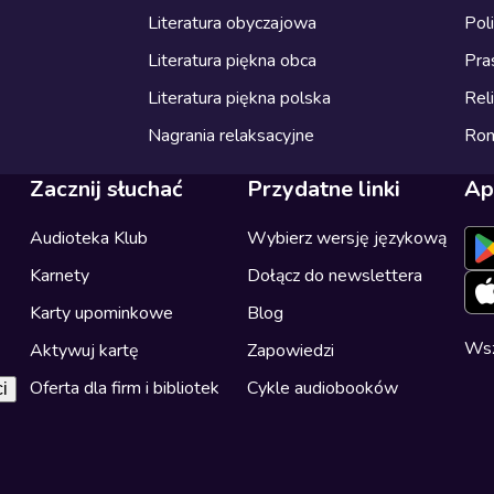
Literatura obyczajowa
Pol
Literatura piękna obca
Pra
Literatura piękna polska
Reli
Nagrania relaksacyjne
Ro
Zacznij słuchać
Przydatne linki
Ap
Audioteka Klub
Wybierz wersję językową
Karnety
Dołącz do newslettera
Karty upominkowe
Blog
Wsz
Aktywuj kartę
Zapowiedzi
Oferta dla firm i bibliotek
Cykle audiobooków
i