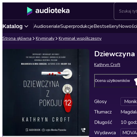
Audioseriale
Superprodukcje
Bestsellery
Nowości
Katalog
Strona główna
Kryminały
Kryminał współczesny
Dziewczyna 
Kathryn Croft
Ocena użytkowników
Głosy
Monik
Tłumacz
Magdal
Długość
10 godz
Wydawca
MOVA