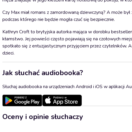
męża znajduje w jego kieszeni kartę hotelową do pokoju, w któr
Czy Max miał romans z zamordowaną dziewczyną? A może był 
podczas którego nie będzie mogła czuć się bezpiecznie.
Kathryn Croft to brytyjska autorka mająca w dorobku bestseller
kłamstwo. Jej powieści często pojawiają się na czołowych miej
spotkało się z entuzjastycznym przyjęciem przez czytelników. 
dzieci.
Jak słuchać audiobooka?
Słuchaj audiobooka na urządzeniach Android i iOS w aplikacji Au
Oceny i opinie słuchaczy