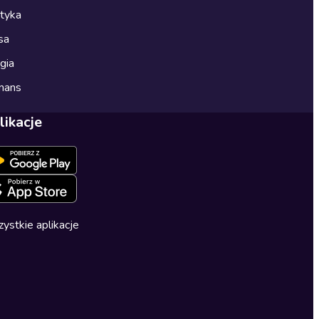
ityka
sa
gia
mans
likacje
ystkie aplikacje