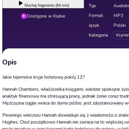
Typ
Audiobo
Słuchaj
fragmentu (64 min)
Format
MP3
Dostępne w Klubie
Język
Polski
Kategoria
Krymin
Opis
Jakie tajemnice kryje hotelowy pokój 12?
Hannah Chambers, właścicielka księgarni, wiedzie spokojne ży
analityk finansowy ma stresującą pracę, jednak żonie coraz tru
Mężczyzna ciągle wraca do domu późno, jest zdystansowany wo
Pewnego wieczoru Hannah dowiaduje się z wiadomości o znalezie
Hughes. Choć początkowo Hannah nie zwraca na to większej uwa