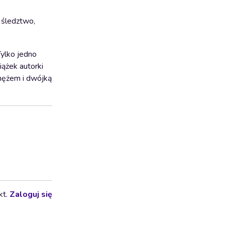
 śledztwo,
Tylko jedno
iążek autorki
 mężem i dwójką
kt.
Zaloguj się