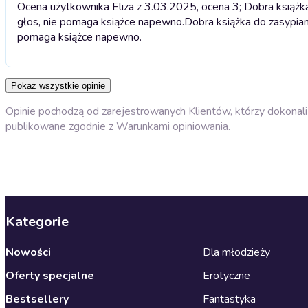
Ocena użytkownika Eliza z 3.03.2025, ocena 3; Dobra książka
głos, nie pomaga książce napewno.
Dobra książka do zasypian
pomaga książce napewno.
Pokaż wszystkie opinie
Opinie pochodzą od zarejestrowanych Klientów, którzy dokonali 
publikowane zgodnie z
Warunkami opiniowania
.
Kategorie
Nowości
Dla młodzieży
Oferty specjalne
Erotyczne
Bestsellery
Fantastyka