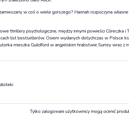
ym znaleziono ciało Alice.
zamieszany w coś o wiele gorszego? Hannah rozpoczyna własne
owe thrillery psychologiczne, między innymi powieści Córeczka i 
scach list bestsellerów. Osiem wydanych dotychczas w Polsce ks
Autorka mieszka Guildford w angielskim hrabstwie Surrey wraz z
dioteki
Tylko zalogowani użytkownicy mogą ocenić produ