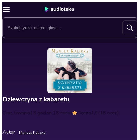
Dziewczyna z kabaretu
Czas trwania
13 godzin 18 minut
Ocena
4.9
(18 ocen)
Autor
Manula Kalicka