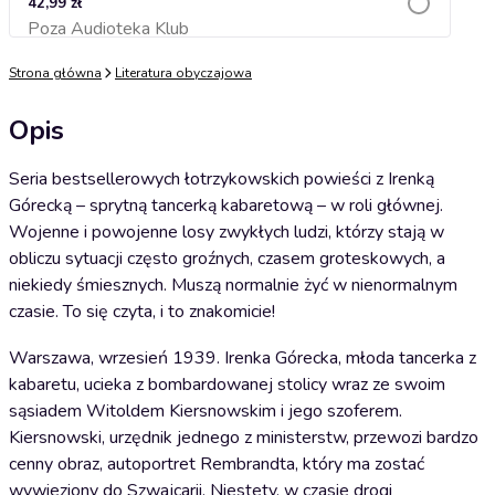
42,99 zł
Poza Audioteka Klub
Dodaj do koszyka
Strona główna
Literatura obyczajowa
Opis
Seria bestsellerowych łotrzykowskich powieści z Irenką
Górecką – sprytną tancerką kabaretową – w roli głównej.
Wojenne i powojenne losy zwykłych ludzi, którzy stają w
obliczu sytuacji często groźnych, czasem groteskowych, a
niekiedy śmiesznych. Muszą normalnie żyć w nienormalnym
czasie. To się czyta, i to znakomicie!
Warszawa, wrzesień 1939. Irenka Górecka, młoda tancerka z
kabaretu, ucieka z bombardowanej stolicy wraz ze swoim
sąsiadem Witoldem Kiersnowskim i jego szoferem.
Kiersnowski, urzędnik jednego z ministerstw, przewozi bardzo
cenny obraz, autoportret Rembrandta, który ma zostać
wywieziony do Szwajcarii. Niestety, w czasie drogi