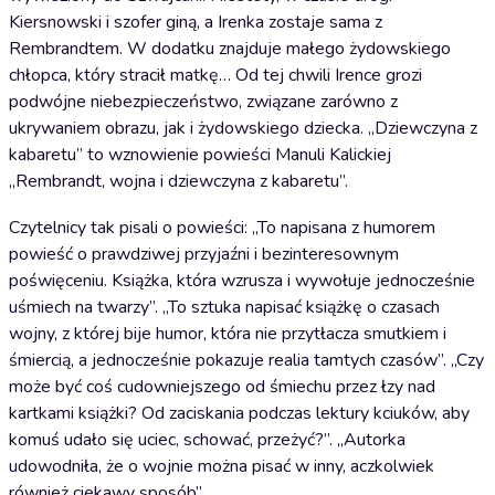
Kiersnowski i szofer giną, a Irenka zostaje sama z
Rembrandtem. W dodatku znajduje małego żydowskiego
chłopca, który stracił matkę… Od tej chwili Irence grozi
podwójne niebezpieczeństwo, związane zarówno z
ukrywaniem obrazu, jak i żydowskiego dziecka. „Dziewczyna z
kabaretu” to wznowienie powieści Manuli Kalickiej
„Rembrandt, wojna i dziewczyna z kabaretu”.
Czytelnicy tak pisali o powieści: „To napisana z humorem
powieść o prawdziwej przyjaźni i bezinteresownym
poświęceniu. Książka, która wzrusza i wywołuje jednocześnie
uśmiech na twarzy”. „To sztuka napisać książkę o czasach
wojny, z której bije humor, która nie przytłacza smutkiem i
śmiercią, a jednocześnie pokazuje realia tamtych czasów”. „Czy
może być coś cudowniejszego od śmiechu przez łzy nad
kartkami książki? Od zaciskania podczas lektury kciuków, aby
komuś udało się uciec, schować, przeżyć?”. „Autorka
udowodniła, że o wojnie można pisać w inny, aczkolwiek
również ciekawy sposób”.