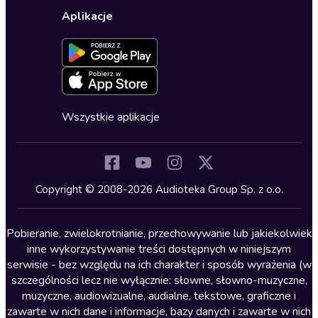
Wybierz wersję językową
Karty upominkowe
Ustawienia prywatności
Dla dzieci
Aplikacje
Dołącz do newslettera
Aktywuj kartę
Formularz zgłaszania nielegalnych treści
Dla młodzieży
Blog
Oferta dla firm i bibliotek
Deklaracja dostępności
Erotyczne
Zapowiedzi
Fantastyka
Cykle audiobooków
Horror
Wszystkie aplikacje
Inne języki
Komedia
Kryminały
Copyright © 2008-2026 Audioteka Group Sp. z o.o.
Lektury szkolne
Literatura anglojęzyczna
Pobieranie, zwielokrotnianie, przechowywanie lub jakiekolwiek
inne wykorzystywanie treści dostępnych w niniejszym
Literatura faktu
serwisie - bez względu na ich charakter i sposób wyrażenia (w
szczególności lecz nie wyłącznie: słowne, słowno-muzyczne,
Literatura obyczajowa
muzyczne, audiowizualne, audialne, tekstowe, graficzne i
Literatura piękna obca
zawarte w nich dane i informacje, bazy danych i zawarte w nich