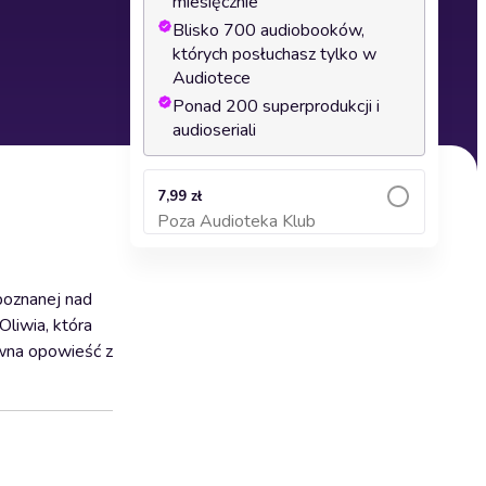
miesięcznie
Blisko 700 audiobooków,
których posłuchasz tylko w
Audiotece
Ponad 200 superprodukcji i
audioseriali
7,99 zł
Poza Audioteka Klub
Dodaj do koszyka
poznanej nad
Oliwia, która
owna opowieść z