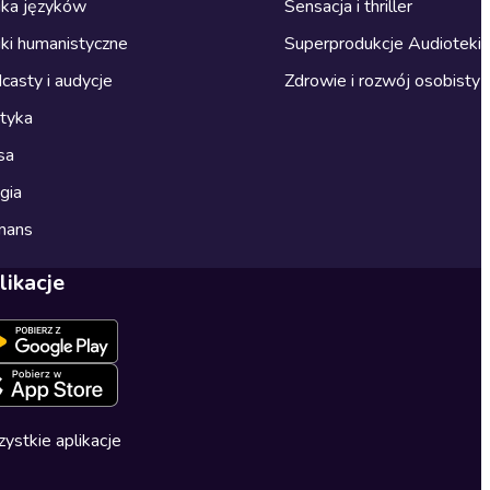
ka języków
Sensacja i thriller
ki humanistyczne
Superprodukcje Audioteki
casty i audycje
Zdrowie i rozwój osobisty
ityka
sa
gia
mans
likacje
ystkie aplikacje