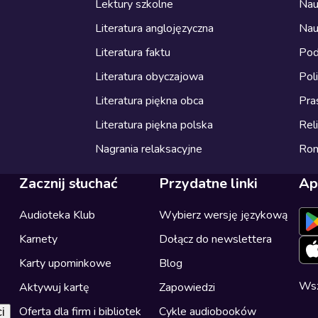
Lektury szkolne
Nau
Literatura anglojęzyczna
Nau
Literatura faktu
Pod
Literatura obyczajowa
Pol
Literatura piękna obca
Pra
Literatura piękna polska
Reli
Nagrania relaksacyjne
Ro
Zacznij słuchać
Przydatne linki
Ap
Audioteka Klub
Wybierz wersję językową
Karnety
Dołącz do newslettera
Karty upominkowe
Blog
Wsz
Aktywuj kartę
Zapowiedzi
Oferta dla firm i bibliotek
Cykle audiobooków
i