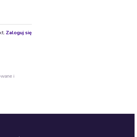
kt.
Zaloguj się
owane i