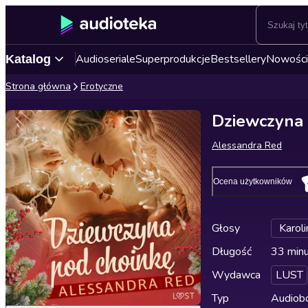
Audioseriale
Superprodukcje
Bestsellery
Nowości
Katalog
Strona główna
Erotyczne
Dziewczyna 
Alessandra Red
Ocena użytkowników
Głosy
Karoli
Długość
33 min
Wydawca
LUST
Typ
Audiobo