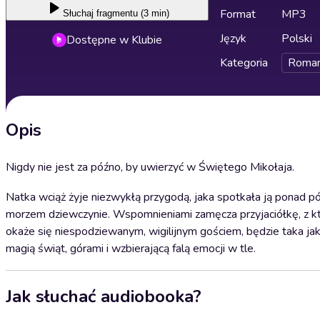
Format
MP3
Słuchaj
fragmentu (3 min)
Język
Polski
Dostępne w Klubie
Kategoria
Roma
Opis
Nigdy nie jest za późno, by uwierzyć w Świętego Mikołaja.
Natka wciąż żyje niezwykłą przygodą, jaka spotkała ją ponad p
morzem dziewczynie. Wspomnieniami zamęcza przyjaciółkę, z któr
okaże się niespodziewanym, wigilijnym gościem, będzie taka ja
magią świąt, górami i wzbierającą falą emocji w tle.
Jak słuchać audiobooka?