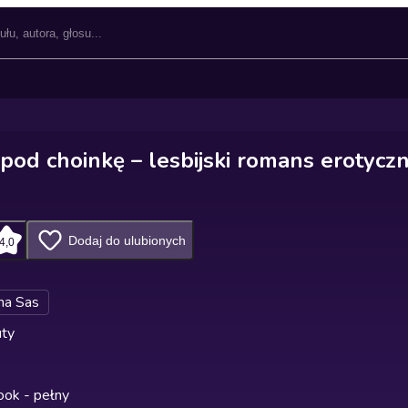
pod choinkę – lesbijski romans erotycz
Dodaj do ulubionych
4,0
na Sas
uty
ok - pełny