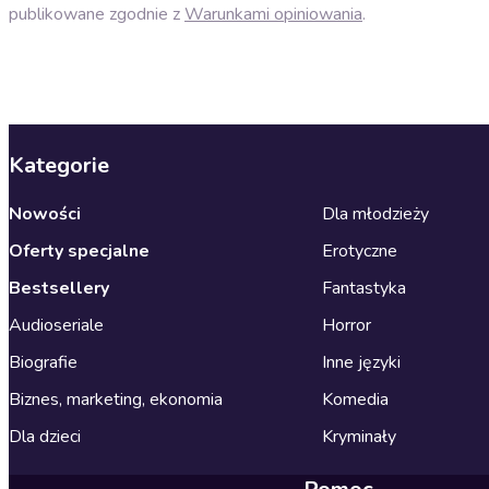
publikowane zgodnie z
Warunkami opiniowania
.
Kategorie
Nowości
Dla młodzieży
Oferty specjalne
Erotyczne
Bestsellery
Fantastyka
Audioseriale
Horror
Biografie
Inne języki
Biznes, marketing, ekonomia
Komedia
Dla dzieci
Kryminały