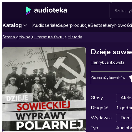
Audioseriale
Superprodukcje
Bestsellery
Nowości
Katalog
Strona główna
Literatura faktu
Historia
Dzieje sowi
Henryk Jankowski
Ocena użytkowników
Głosy
Alek
Długość
1 godzi
Wydawca
Dom 
Typ
Audiobo