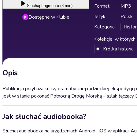
Format
MP3
Słuchaj
fragmentu (8 min)
Język
Polski
Dostępne w Klubie
Kategoria
Histor
Kolekcje, w których 
Krótka historia
Opis
Publikacja przybliża kulisy dramatycznej radzieckiej ekspedycj
jest w stanie pokonać Północną Drogę Morską – szlak łączący 
Jak słuchać audiobooka?
Słuchaj audiobooka na urządzeniach Android i iOS w aplikacji Au