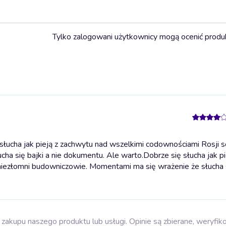
Tylko zalogowani użytkownicy mogą ocenić produ
łucha jak pieją z zachwytu nad wszelkimi codownościami Rosji so
ha się bajki a nie dokumentu. Ale warto.
Dobrze się słucha jak pi
niezłomni budowniczowie. Momentami ma się wrażenie że słucha s
zakupu naszego produktu lub usługi. Opinie są zbierane, weryfik