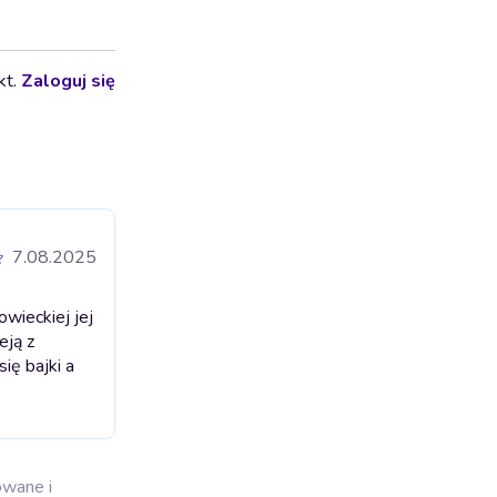
kt.
Zaloguj się
7.08.2025
wieckiej jej
eją z
ię bajki a
owane i