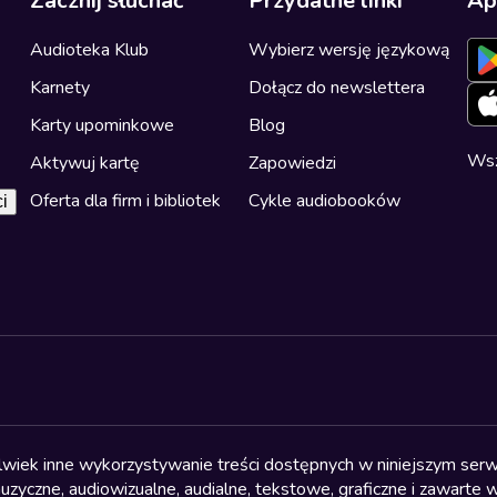
Zacznij słuchać
Przydatne linki
Ap
Audioteka Klub
Wybierz wersję językową
Karnety
Dołącz do newslettera
Karty upominkowe
Blog
Wsz
Aktywuj kartę
Zapowiedzi
Oferta dla firm i bibliotek
Cykle audiobooków
i
olwiek inne wykorzystywanie treści dostępnych w niniejszym serwi
yczne, audiowizualne, audialne, tekstowe, graficzne i zawarte w 