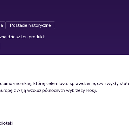
ia
Postacie historyczne
znajdziesz ten produkt
:
i polarno-morskiej, której celem było sprawdzenie, czy zwykły st
Europę z Azją wzdłuż północnych wybrzeży Rosji.
dioteki