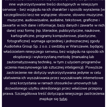
inne wykorzystywanie treści dostępnych w niniejszym
Literatura faktu
serwisie - bez względu na ich charakter i sposób wyrażenia (w
szczególności lecz nie wyłącznie: słowne, słowno-muzyczne,
Literatura obyczajowa
muzyczne, audiowizualne, audialne, tekstowe, graficzne i
Literatura piękna obca
zawarte w nich dane i informacje, bazy danych i zawarte w nich
dane) oraz formę (np. literackie, publicystyczne, naukowe,
Literatura piękna polska
kartograficzne, programy komputerowe, plastyczne,
Nagrania relaksacyjne
fotograficzne) wymaga uprzedniej i jednoznacznej zgody
Audioteka Group Sp. z o.o. z siedzibą w Warszawie, będącej
Nauka języków
właścicielem niniejszego serwisu, bez względu na sposób ich
Nauki humanistyczne
eksploracji i wykorzystaną metodę (manualną lub
zautomatyzowaną technikę, w tym z użyciem programów
Podcasty i audycje
uczenia maszynowego lub sztucznej inteligencji). Powyższe
Polityka
zastrzeżenie nie dotyczy wykorzystywania jedynie w celu
ułatwienia ich wyszukiwania przez wyszukiwarki internetowe
Prasa
oraz korzystania w ramach stosunków umownych lub
Religia
dozwolonego użytku określonego przez właściwe przepisy
prawa. Szczegółowa treść dotycząca niniejszego zastrzeżenia
Romans
znajduje się
tutaj
.
Sensacja i thriller