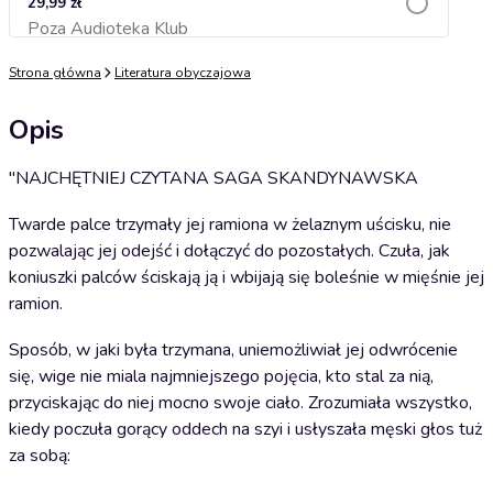
29,99 zł
Poza Audioteka Klub
Dodaj do koszyka
Strona główna
Literatura obyczajowa
Opis
"NAJCHĘTNIEJ CZYTANA SAGA SKANDYNAWSKA
Twarde palce trzymały jej ramiona w żelaznym uścisku, nie
pozwalając jej odejść i dołączyć do pozostałych. Czuła, jak
koniuszki palców ściskają ją i wbijają się boleśnie w mięśnie jej
ramion.
Sposób, w jaki była trzymana, uniemożliwiał jej odwrócenie
się, wige nie miala najmniejszego pojęcia, kto stal za nią,
przyciskając do niej mocno swoje ciało. Zrozumiała wszystko,
kiedy poczuła gorący oddech na szyi i usłyszała męski głos tuż
za sobą: