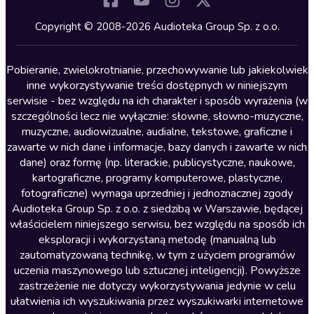
Kryminały
Copyright © 2008-2026 Audioteka Group Sp. z o.o.
Lektury szkolne
Literatura anglojęzyczna
Pobieranie, zwielokrotnianie, przechowywanie lub jakiekolwiek
inne wykorzystywanie treści dostępnych w niniejszym
Literatura faktu
serwisie - bez względu na ich charakter i sposób wyrażenia (w
szczególności lecz nie wyłącznie: słowne, słowno-muzyczne,
Literatura obyczajowa
muzyczne, audiowizualne, audialne, tekstowe, graficzne i
Literatura piękna obca
zawarte w nich dane i informacje, bazy danych i zawarte w nich
dane) oraz formę (np. literackie, publicystyczne, naukowe,
Literatura piękna polska
kartograficzne, programy komputerowe, plastyczne,
Nagrania relaksacyjne
fotograficzne) wymaga uprzedniej i jednoznacznej zgody
Audioteka Group Sp. z o.o. z siedzibą w Warszawie, będącej
Nauka języków
właścicielem niniejszego serwisu, bez względu na sposób ich
Nauki humanistyczne
eksploracji i wykorzystaną metodę (manualną lub
zautomatyzowaną technikę, w tym z użyciem programów
Podcasty i audycje
uczenia maszynowego lub sztucznej inteligencji). Powyższe
Polityka
zastrzeżenie nie dotyczy wykorzystywania jedynie w celu
ułatwienia ich wyszukiwania przez wyszukiwarki internetowe
Prasa