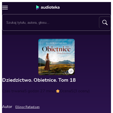
Dziedzictwo. Obietnice. Tom 18
Czas trwania
5 godzin 27 minut
Ocena
5
(3 oceny)
Autor
Ellinor Rafaelsen