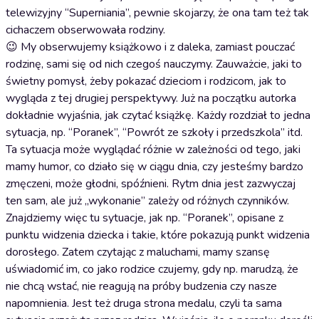
telewizyjny “Superniania”, pewnie skojarzy, że ona tam też tak
cichaczem obserwowała rodziny.
😉 My obserwujemy książkowo i z daleka, zamiast pouczać
rodzinę, sami się od nich czegoś nauczymy. Zauważcie, jaki to
świetny pomysł, żeby pokazać dzieciom i rodzicom, jak to
wygląda z tej drugiej perspektywy. Już na początku autorka
dokładnie wyjaśnia, jak czytać książkę. Każdy rozdział to jedna
sytuacja, np. “Poranek”, “Powrót ze szkoły i przedszkola” itd.
Ta sytuacja może wyglądać różnie w zależności od tego, jaki
mamy humor, co działo się w ciągu dnia, czy jesteśmy bardzo
zmęczeni, może głodni, spóźnieni. Rytm dnia jest zazwyczaj
ten sam, ale już „wykonanie” zależy od różnych czynników.
Znajdziemy więc tu sytuacje, jak np. “Poranek”, opisane z
punktu widzenia dziecka i takie, które pokazują punkt widzenia
dorosłego. Zatem czytając z maluchami, mamy szansę
uświadomić im, co jako rodzice czujemy, gdy np. marudzą, że
nie chcą wstać, nie reagują na próby budzenia czy nasze
napomnienia. Jest też druga strona medalu, czyli ta sama