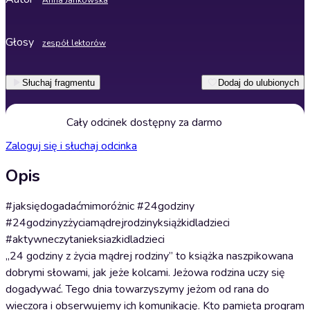
Anna Jankowska
Głosy
zespół lektorów
Słuchaj fragmentu
Dodaj do ulubionych
Cały odcinek dostępny za darmo
Zaloguj się i słuchaj odcinka
Opis
#jaksiędogadaćmimoróżnic #24godziny
#24godzinyzżyciamądrejrodzinyksiążkidladzieci
#aktywneczytanieksiazkidladzieci
„24 godziny z życia mądrej rodziny” to książka naszpikowana
dobrymi słowami, jak jeże kolcami. Jeżowa rodzina uczy się
dogadywać. Tego dnia towarzyszymy jeżom od rana do
wieczora i obserwujemy ich komunikację. Kto pamięta program