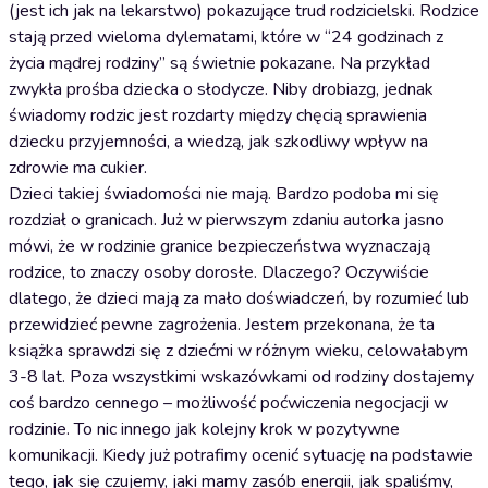
(jest ich jak na lekarstwo) pokazujące trud rodzicielski. Rodzice
stają przed wieloma dylematami, które w “24 godzinach z
życia mądrej rodziny” są świetnie pokazane. Na przykład
zwykła prośba dziecka o słodycze. Niby drobiazg, jednak
świadomy rodzic jest rozdarty między chęcią sprawienia
dziecku przyjemności, a wiedzą, jak szkodliwy wpływ na
zdrowie ma cukier.
Dzieci takiej świadomości nie mają. Bardzo podoba mi się
rozdział o granicach. Już w pierwszym zdaniu autorka jasno
mówi, że w rodzinie granice bezpieczeństwa wyznaczają
rodzice, to znaczy osoby dorosłe. Dlaczego? Oczywiście
dlatego, że dzieci mają za mało doświadczeń, by rozumieć lub
przewidzieć pewne zagrożenia. Jestem przekonana, że ta
książka sprawdzi się z dziećmi w różnym wieku, celowałabym
3-8 lat. Poza wszystkimi wskazówkami od rodziny dostajemy
coś bardzo cennego – możliwość poćwiczenia negocjacji w
rodzinie. To nic innego jak kolejny krok w pozytywne
komunikacji. Kiedy już potrafimy ocenić sytuację na podstawie
tego, jak się czujemy, jaki mamy zasób energii, jak spaliśmy,