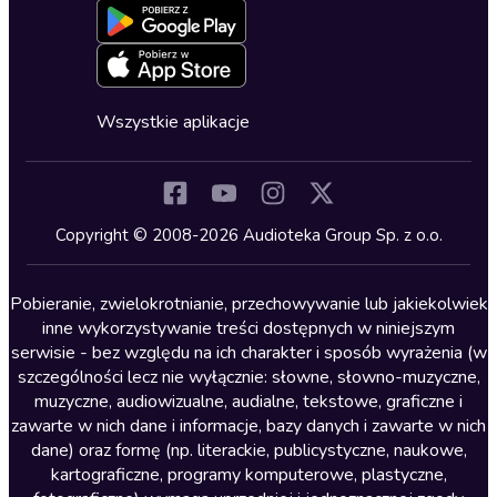
Dla młodzieży
Blog
Oferta dla firm i bibliotek
Deklaracja dostępności
Erotyczne
Zapowiedzi
Fantastyka
Cykle audiobooków
Horror
Wszystkie aplikacje
Inne języki
Komedia
Kryminały
Copyright © 2008-2026 Audioteka Group Sp. z o.o.
Lektury szkolne
Literatura anglojęzyczna
Pobieranie, zwielokrotnianie, przechowywanie lub jakiekolwiek
inne wykorzystywanie treści dostępnych w niniejszym
Literatura faktu
serwisie - bez względu na ich charakter i sposób wyrażenia (w
szczególności lecz nie wyłącznie: słowne, słowno-muzyczne,
Literatura obyczajowa
muzyczne, audiowizualne, audialne, tekstowe, graficzne i
Literatura piękna obca
zawarte w nich dane i informacje, bazy danych i zawarte w nich
dane) oraz formę (np. literackie, publicystyczne, naukowe,
Literatura piękna polska
kartograficzne, programy komputerowe, plastyczne,
Nagrania relaksacyjne