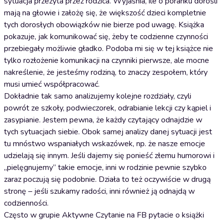
sytuacja przeżyta przez rodzica. Wyjaśnia, ile o poranku dorośli
mają na głowie i założę się, że większość dzieci kompletnie
tych dorosłych obowiązków nie bierze pod uwagę. Książka
pokazuje, jak komunikować się, żeby te codzienne czynności
przebiegały możliwie gładko. Podoba mi się w tej książce nie
tylko rozłożenie komunikacji na czynniki pierwsze, ale mocne
nakreślenie, że jesteśmy rodziną, to znaczy zespołem, który
musi umieć współpracować.
Dokładnie tak samo analizujemy kolejne rozdziały, czyli
powrót ze szkoły, podwieczorek, odrabianie lekcji czy kąpiel i
zasypianie. Jestem pewna, że każdy czytający odnajdzie w
tych sytuacjach siebie. Obok samej analizy danej sytuacji jest
tu mnóstwo wspaniałych wskazówek, np. że nasze emocje
udzielają się innym. Jeśli dajemy się ponieść złemu humorowi i
„pielęgnujemy” takie emocje, inni w rodzinie pewnie szybko
zaraz poczują się podobnie. Działa to też oczywiście w drugą
stronę – jeśli szukamy radości, inni również ją odnajdą w
codzienności.
Często w grupie Aktywne Czytanie na FB pytacie o książki