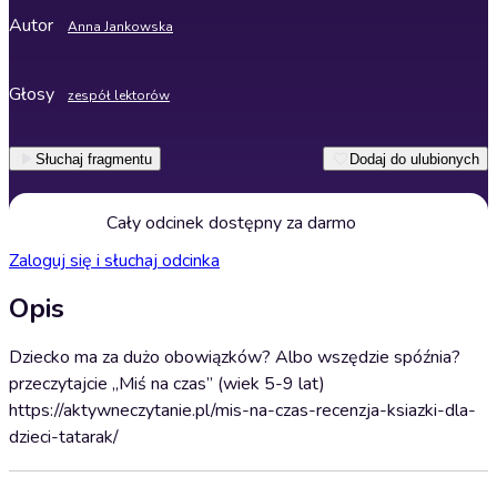
Autor
Anna Jankowska
Głosy
zespół lektorów
Słuchaj fragmentu
Dodaj do ulubionych
Cały odcinek dostępny za darmo
Zaloguj się i słuchaj odcinka
Opis
Dziecko ma za dużo obowiązków? Albo wszędzie spóźnia?
przeczytajcie „Miś na czas” (wiek 5-9 lat)
https://aktywneczytanie.pl/mis-na-czas-recenzja-ksiazki-dla-
dzieci-tatarak/