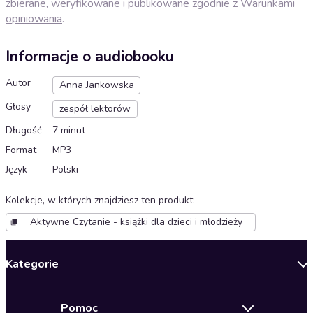
zbierane, weryfikowane i publikowane zgodnie z
Warunkami
opiniowania
.
Informacje o audiobooku
Autor
Anna Jankowska
Głosy
zespół lektorów
Długość
7 minut
Format
MP3
Język
Polski
Kolekcje, w których znajdziesz ten produkt
:
Aktywne Czytanie - książki dla dzieci i młodzieży
Kategorie
Nowości
Pomoc