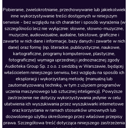
Lektury szkolne
Literatura anglojęzyczna
Pobieranie, zwielokrotnianie, przechowywanie lub jakiekolwiek
inne wykorzystywanie treści dostępnych w niniejszym
Literatura faktu
serwisie - bez względu na ich charakter i sposób wyrażenia (w
szczególności lecz nie wyłącznie: słowne, słowno-muzyczne,
Literatura obyczajowa
muzyczne, audiowizualne, audialne, tekstowe, graficzne i
Literatura piękna obca
zawarte w nich dane i informacje, bazy danych i zawarte w nich
dane) oraz formę (np. literackie, publicystyczne, naukowe,
Literatura piękna polska
kartograficzne, programy komputerowe, plastyczne,
Nagrania relaksacyjne
fotograficzne) wymaga uprzedniej i jednoznacznej zgody
Audioteka Group Sp. z o.o. z siedzibą w Warszawie, będącej
Nauka języków
właścicielem niniejszego serwisu, bez względu na sposób ich
Nauki humanistyczne
eksploracji i wykorzystaną metodę (manualną lub
zautomatyzowaną technikę, w tym z użyciem programów
Podcasty i audycje
uczenia maszynowego lub sztucznej inteligencji). Powyższe
Polityka
zastrzeżenie nie dotyczy wykorzystywania jedynie w celu
ułatwienia ich wyszukiwania przez wyszukiwarki internetowe
Prasa
oraz korzystania w ramach stosunków umownych lub
Religia
dozwolonego użytku określonego przez właściwe przepisy
prawa. Szczegółowa treść dotycząca niniejszego zastrzeżenia
Romans