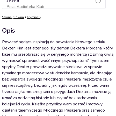
29,99 zł
Poza Audioteka Klub
Dodaj do koszyka
Strona główna
Kryminały
Opis
Powieść będąca inspiracją do powstania hitowego serialu
Dexter! Kim jest alter ego, zły demon Dextera Morgana, który
każe mu przeobrażać się w seryjnego mordercę i z zimną krwią
wymierzać sprawiedliwość innym psychopatom? Tym razem
sprytny Dexter prowadzi prywatne śledztwo w sprawie
rytualnego morderstwa w studenckim kampusie, ale działając
bez wsparcia swojego Mrocznego Pasażera, mężczyzna czuje
się nieszczęśliwy, bezradny jak nigdy wcześniej. Przed wami
trzecia część mrocznej serii o przygodach Dextera, możecie ją
uznać za oddzielną historię lub czytać bez zachowania
kolejności cyklu. Książka przybliży wam postać i motywy
działania tajemniczego Mrocznego Pasażera oraz samego