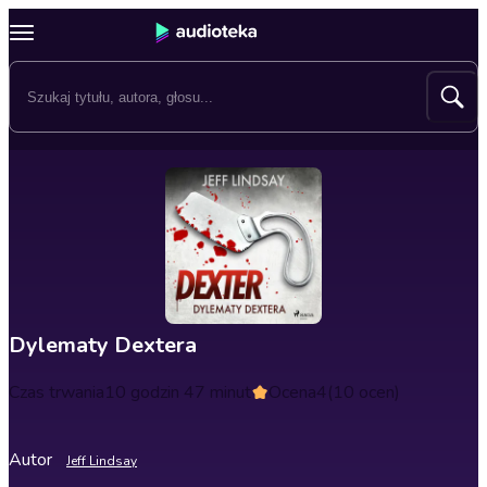
Dylematy Dextera
Czas trwania
10 godzin 47 minut
Ocena
4
(10 ocen)
Autor
Jeff Lindsay