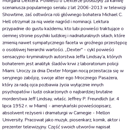
Morgana Dextera. Powieści o Dexterze posłużyły za kanwę
scenariusza popularnego serialu z lat 2006-2013 w telewizji
Showtime, zaś odtwórca roli głównego bohatera Michael C.
Hell otrzymał za nią wiele nagród i nominacji. Lektura
przypadnie do gustu każdemu, kto lubi powieści traktujące o
ciemnej stronie psychiki ludzkiej i nadnaturalnych siłach, które
zmienią nawet sympatycznego faceta w groźnego przestępcę
o osobliwej hierarchii wartości. ,,Dexter" - cykl powieści
sensacyjno-kryminalnych autorstwa Jeffa Lindsay’a, których
bohaterem jest analityk śladów krwi z laboratorium policji
Miami. Uroczy za dnia Dexter Morgan nocą przeistacza się w
seryjnego zabójcę, swoje alter ego Mrocznego Pasażera,
który za radą ojca pozbawia życia wyłącznie innych
psychopatów i ludzi oskarżonych o najbardziej brutalne
morderstwa Jeff Lindsay, właśc. Jeffrey P. Freundlich (ur. 4
lipca 1952 r. w Miami) - amerykański powieściopisarz,
absolwent reżyserii i dramaturgii w Carnegie - Mellon
University. Pracował jako muzyk, piosenkarz, komik, aktor i
prezenter telewizyjny. Część swoich utworów napisał