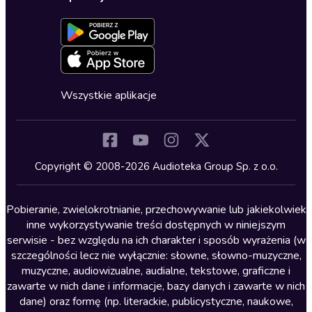
Dołącz do newslettera
Aktywuj kartę
Formularz zgłaszania nielegalnych treści
Dla młodzieży
Blog
Oferta dla firm i bibliotek
Deklaracja dostępności
Erotyczne
Zapowiedzi
Fantastyka
Cykle audiobooków
Horror
Wszystkie aplikacje
Inne języki
Komedia
Kryminały
Copyright © 2008-2026 Audioteka Group Sp. z o.o.
Lektury szkolne
Literatura anglojęzyczna
Pobieranie, zwielokrotnianie, przechowywanie lub jakiekolwiek
inne wykorzystywanie treści dostępnych w niniejszym
Literatura faktu
serwisie - bez względu na ich charakter i sposób wyrażenia (w
szczególności lecz nie wyłącznie: słowne, słowno-muzyczne,
Literatura obyczajowa
muzyczne, audiowizualne, audialne, tekstowe, graficzne i
Literatura piękna obca
zawarte w nich dane i informacje, bazy danych i zawarte w nich
dane) oraz formę (np. literackie, publicystyczne, naukowe,
Literatura piękna polska