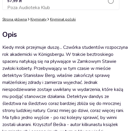
57,99 zł
Poza Audioteka Klub
Dodaj do koszyka
Strona główna
Kryminały
Kryminał polski
Opis
Kiedy mrok przejmuje duszę... Czwórka studentów rozpoczyna
rok akademicki w Königsbergu. W trakcie beztroskiego
spaceru natykają się na pływające w Zamkowym Stawie
zwłoki kobiety. Przebywający w tym czasie w mieście
detektyw Stanisław Berg, właśnie zakończył sprawę
małżeńskiej zdrady i zamierza wyjechać. Jednak
niespodziewanie zostaje uwikłany w wydarzenia, które każą
mu podjąć stanowcze działania. Detektyw dandys ze
śledztwa na śledztwo coraz bardziej zbliża się do mrocznej
strony ludzkiej natury. Coraz mniej go dziwi, coraz więcej rani.
Ma tylko jedno wyjście - po raz kolejny sprawić, by winni
zostali ukarani. Krzysztof Beśka - autor kilkunastu książek