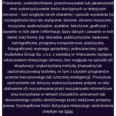
Literatura anglojęzyczna
Pobieranie, zwielokrotnianie, przechowywanie lub jakiekolwiek
inne wykorzystywanie treści dostępnych w niniejszym
Literatura faktu
serwisie - bez względu na ich charakter i sposób wyrażenia (w
szczególności lecz nie wyłącznie: słowne, słowno-muzyczne,
Literatura obyczajowa
muzyczne, audiowizualne, audialne, tekstowe, graficzne i
Literatura piękna obca
zawarte w nich dane i informacje, bazy danych i zawarte w nich
dane) oraz formę (np. literackie, publicystyczne, naukowe,
Literatura piękna polska
kartograficzne, programy komputerowe, plastyczne,
Nagrania relaksacyjne
fotograficzne) wymaga uprzedniej i jednoznacznej zgody
Audioteka Group Sp. z o.o. z siedzibą w Warszawie, będącej
Nauka języków
właścicielem niniejszego serwisu, bez względu na sposób ich
Nauki humanistyczne
eksploracji i wykorzystaną metodę (manualną lub
zautomatyzowaną technikę, w tym z użyciem programów
Podcasty i audycje
uczenia maszynowego lub sztucznej inteligencji). Powyższe
Polityka
zastrzeżenie nie dotyczy wykorzystywania jedynie w celu
ułatwienia ich wyszukiwania przez wyszukiwarki internetowe
Prasa
oraz korzystania w ramach stosunków umownych lub
Religia
dozwolonego użytku określonego przez właściwe przepisy
prawa. Szczegółowa treść dotycząca niniejszego zastrzeżenia
Romans
znajduje się
tutaj
.