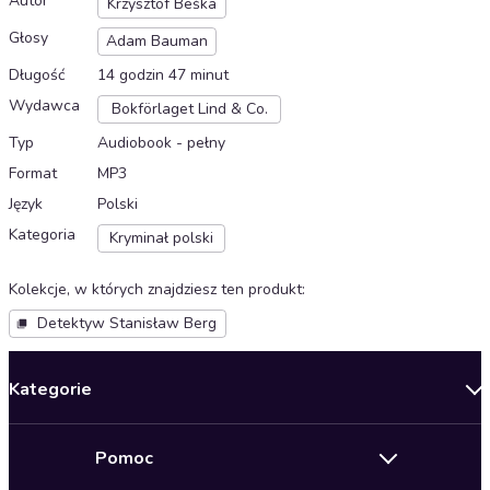
Autor
Krzysztof Beśka
Głosy
Adam Bauman
Długość
14 godzin 47 minut
Wydawca
Bokförlaget Lind & Co.
Typ
Audiobook - pełny
Format
MP3
Język
Polski
Kategoria
Kryminał polski
Kolekcje, w których znajdziesz ten produkt
:
Detektyw Stanisław Berg
Kategorie
Nowości
Pomoc
Oferty specjalne