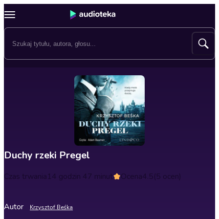
Duchy rzeki Pregel
Czas trwania
14 godzin 47 minut
Ocena
4.5
(5 ocen)
Autor
Krzysztof Beśka