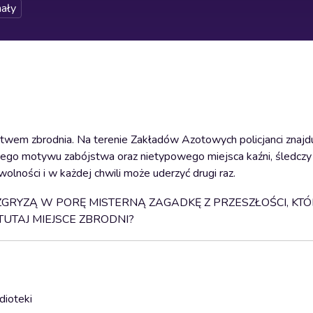
ały
wem zbrodnia. Na terenie Zakładów Azotowych policjanci znajdu
nego motywu zabójstwa oraz nietypowego miejsca kaźni, śledcz
olności i w każdej chwili może uderzyć drugi raz.
GRYZĄ W PORĘ MISTERNĄ ZAGADKĘ Z PRZESZŁOŚCI, KT
UTAJ MIEJSCE ZBRODNI?
dioteki