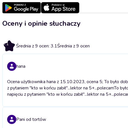
Oceny i opinie słuchaczy
3.1
Średnia z 9 ocen: 3.1
Średnia z 9 ocen
hana
Ocena użytkownika hana z 15.10.2023, ocena 5; To było dobre
z pytaniem "kto w końcu zabił"...lektor na 5+...polecam
To było
napięciu z pytaniem "kto w końcu zabił"...lektor na 5+...polec
Pani od tortów