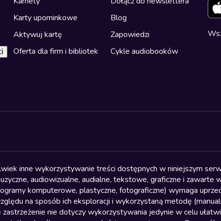
Karnety
Dołącz do newslettera
Karty upominkowe
Blog
Wsz
Aktywuj kartę
Zapowiedzi
Oferta dla firm i bibliotek
Cykle audiobooków
i
olwiek inne wykorzystywanie treści dostępnych w niniejszym serwi
yczne, audiowizualne, audialne, tekstowe, graficzne i zawarte w 
, programy komputerowe, plastyczne, fotograficzne) wymaga uprzedn
względu na sposób ich eksploracji i wykorzystaną metodę (manu
 zastrzeżenie nie dotyczy wykorzystywania jedynie w celu ułatw