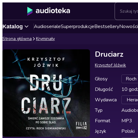
Audioseriale
Superprodukcje
Bestsellery
Nowości
Katalog
Strona główna
Kryminały
Druciarz
Krzysztof Jóźwik
Głosy
Roch 
Długość
10 godz
Wydawca
Herac
Typ
Audiobo
Format
MP3
Język
Polski