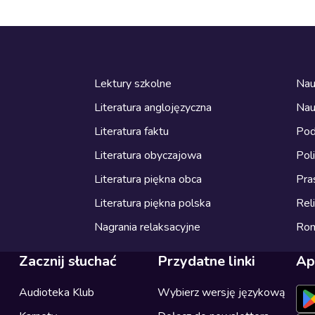
Lektury szkolne
Nau
Literatura anglojęzyczna
Nau
Literatura faktu
Pod
Literatura obyczajowa
Pol
Literatura piękna obca
Pra
Literatura piękna polska
Reli
Nagrania relaksacyjne
Ro
Zacznij słuchać
Przydatne linki
Ap
Audioteka Klub
Wybierz wersję językową