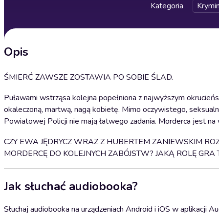
Kategoria
Krymin
Opis
ŚMIERĆ ZAWSZE ZOSTAWIA PO SOBIE ŚLAD.
Puławami wstrząsa kolejna popełniona z najwyższym okrucieńst
okaleczoną, martwą, nagą kobietę. Mimo oczywistego, seksual
Powiatowej Policji nie mają łatwego zadania. Morderca jest na w
CZY EWA JĘDRYCZ WRAZ Z HUBERTEM ZANIEWSKIM ROZ
MORDERCĘ DO KOLEJNYCH ZABÓJSTW? JAKĄ ROLĘ GRA T
Jak słuchać audiobooka?
Słuchaj audiobooka na urządzeniach Android i iOS w aplikacji Au