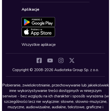
Biznes, marketing, ekonomia
Wybierz wersję językową
Karty upominkowe
Ustawienia prywatności
Dla dzieci
Aplikacje
Dołącz do newslettera
Aktywuj kartę
Formularz zgłaszania nielegalnych treści
Dla młodzieży
Blog
Oferta dla firm i bibliotek
Deklaracja dostępności
Erotyczne
Zapowiedzi
Fantastyka
Cykle audiobooków
Horror
Wszystkie aplikacje
Inne języki
Komedia
Kryminały
Copyright © 2008-2026 Audioteka Group Sp. z o.o.
Lektury szkolne
Literatura anglojęzyczna
Pobieranie, zwielokrotnianie, przechowywanie lub jakiekolwiek
inne wykorzystywanie treści dostępnych w niniejszym
Literatura faktu
serwisie - bez względu na ich charakter i sposób wyrażenia (w
szczególności lecz nie wyłącznie: słowne, słowno-muzyczne,
Literatura obyczajowa
muzyczne, audiowizualne, audialne, tekstowe, graficzne i
Literatura piękna obca