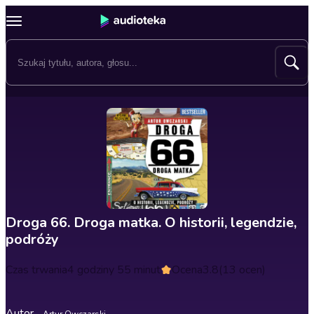
Droga 66. Droga matka. O historii, legendzie,
podróży
Czas trwania
4 godziny 55 minut
Ocena
3.8
(13 ocen)
Autor