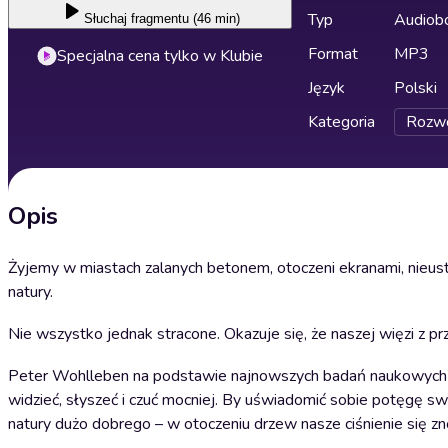
Typ
Audiobo
Słuchaj
fragmentu (46 min)
Format
MP3
Specjalna cena tylko w Klubie
Język
Polski
Kategoria
Rozwó
Opis
Żyjemy w miastach zalanych betonem, otoczeni ekranami, nieusta
natury.
Nie wszystko jednak stracone. Okazuje się, że naszej więzi z prz
Peter Wohlleben na podstawie najnowszych badań naukowych ora
widzieć, słyszeć i czuć mocniej. By uświadomić sobie potęgę 
natury dużo dobrego – w otoczeniu drzew nasze ciśnienie się zno