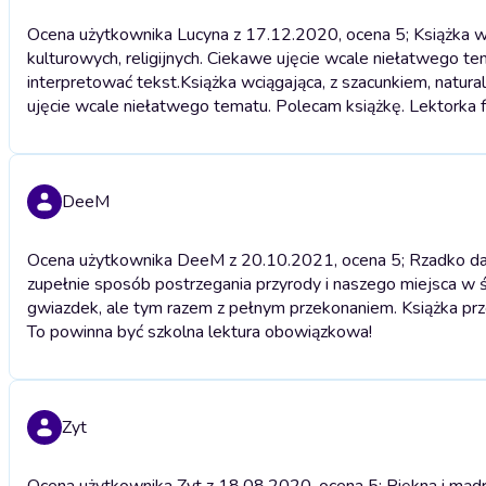
Ocena użytkownika Lucyna z 17.12.2020, ocena 5; Książka wc
kulturowych, religijnych. Ciekawe ujęcie wcale niełatwego t
interpretować tekst.
Książka wciągająca, z szacunkiem, natura
ujęcie wcale niełatwego tematu. Polecam książkę. Lektorka f
DeeM
Ocena użytkownika DeeM z 20.10.2021, ocena 5; Rzadko daj
zupełnie sposób postrzegania przyrody i naszego miejsca w 
gwiazdek, ale tym razem z pełnym przekonaniem. Książka prz
To powinna być szkolna lektura obowiązkowa!
Zyt
Ocena użytkownika Zyt z 18.08.2020, ocena 5; Piękna i mądra