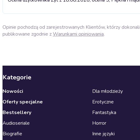
Opinie pochodzą od zarejestrowanych Klientów, którzy dokonali 
publikowane zgodnie z
Warunkami opiniowania
.
Kategorie
Nowości
Dla młodzieży
Oferty specjalne
Erotyczne
Bestsellery
Fantastyka
Audioseriale
Horror
Biografie
Inne języki