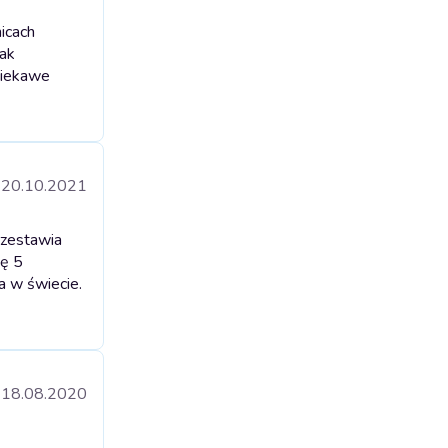
icach
tak
 Ciekawe
20.10.2021
rzestawia
ę 5
a w świecie.
18.08.2020