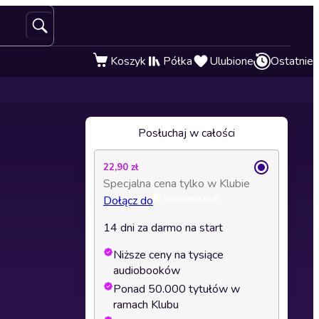
Koszyk
Półka
Ulubione
Ostatnie
Posłuchaj w całości
22,90 zł
Specjalna cena tylko w Klubie
Dołącz do
14 dni za darmo na start
Niższe ceny na tysiące
audiobooków
Ponad 50.000 tytułów w
ramach Klubu