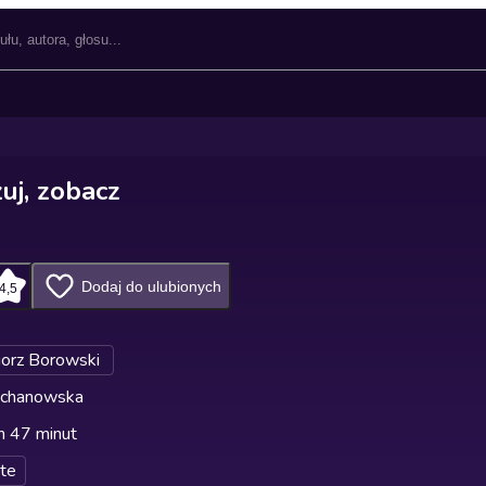
zuj, zobacz
Dodaj do ulubionych
4,5
orz Borowski
chanowska
n 47 minut
te