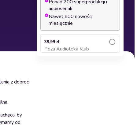
Ponad 200 superprodukcji i
audioseriali
Nawet 500 nowości
miesięcznie
39,99 zł
Poza Audioteka Klub
Dodaj do koszyka
ania z dobroci
lna.
achęca, by
rzymamy od