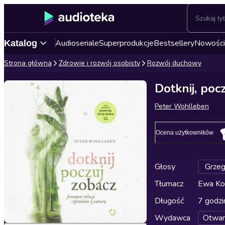
Audioseriale
Superprodukcje
Bestsellery
Nowości
Katalog
Strona główna
Zdrowie i rozwój osobisty
Rozwój duchowy
Dotknij, poc
Peter Wohlleben
Ocena użytkowników
Głosy
Grzeg
Tłumacz
Ewa Ko
Długość
7 godzi
Wydawca
Otwar