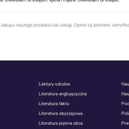
zakupu naszego produktu lub usługi. Opinie są zbierane, weryfik
Lektury szkolne
Nau
Literatura anglojęzyczna
Nau
Literatura faktu
Pod
Literatura obyczajowa
Pol
Literatura piękna obca
Pra