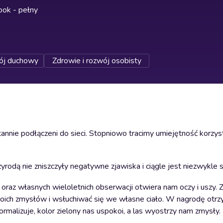
ok - pełny
j duchowy
Zdrowie i rozwój osobisty
nnie podłączeni do sieci. Stopniowo tracimy umiejętność korzyst
yrodą nie zniszczyły negatywne zjawiska i ciągle jest niezwykle si
z własnych wieloletnich obserwacji otwiera nam oczy i uszy. Z
swoich zmysłów i wsłuchiwać się we własne ciało. W nagrodę ot
rmalizuje, kolor zielony nas uspokoi, a las wyostrzy nam zmysły.