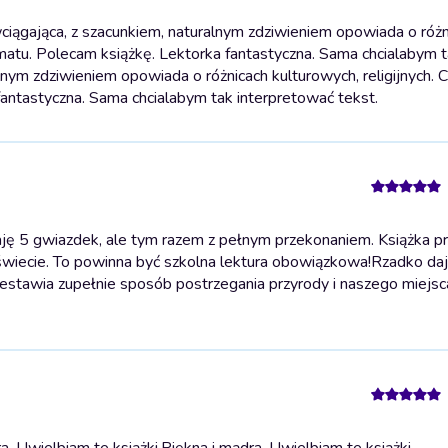
iągająca, z szacunkiem, naturalnym zdziwieniem opowiada o różn
ematu. Polecam książkę. Lektorka fantastyczna. Sama chcialabym 
lnym zdziwieniem opowiada o różnicach kulturowych, religijnych.
antastyczna. Sama chcialabym tak interpretować tekst.
ę 5 gwiazdek, ale tym razem z pełnym przekonaniem. Książka p
świecie. To powinna być szkolna lektura obowiązkowa!
Rzadko daj
estawia zupełnie sposób postrzegania przyrody i naszego miejsc
. Uwielbiam te książki.
Piękna i mądra. Uwielbiam te książki.