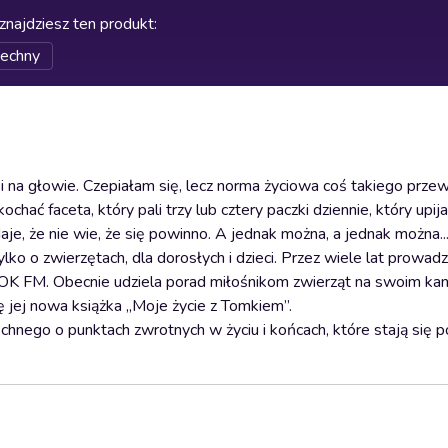
znajdziesz ten produkt
:
echny
i na głowie. Czepiałam się, lecz norma życiowa coś takiego przew
chać faceta, który pali trzy lub cztery paczki dziennie, który upi
, że nie wie, że się powinno. A jednak można, a jednak można...
lko o zwierzętach, dla dorosłych i dzieci. Przez wiele lat prowadz
TOK FM. Obecnie udziela porad miłośnikom zwierząt na swoim kan
 jej nowa książka „Moje życie z Tomkiem”.
ego o punktach zwrotnych w życiu i końcach, które stają się p