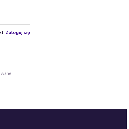
kt.
Zaloguj się
owane i