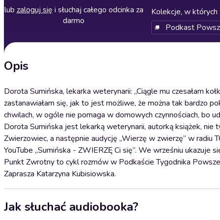
lub
zaloguj się
i słuchaj całego odcinka za
Kolekcje, w których 
darmo
Podkast Powsz
Opis
Dorota Sumińska, lekarka weterynarii: „Ciągle mu czesałam kołk
zastanawiałam się, jak to jest możliwe, że można tak bardzo poko
chwilach, w ogóle nie pomaga w domowych czynnościach, bo udaje
Dorota Sumińska jest lekarką weterynarii, autorką książek, nie ty
Zwierzowiec, a następnie audycję „Wierzę w zwierzę” w radiu 
YouTube „Sumińska - ZWIERZĘ Ci się”. We wrześniu ukazuje się
Punkt Zwrotny to cykl rozmów w Podkaście Tygodnika Powszechn
Zaprasza Katarzyna Kubisiowska.
Jak słuchać audiobooka?