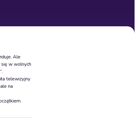
iduje. Ale
ja się w wolnych
”.
iła telewizyjny
ale na
oczątkiem.