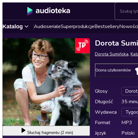
Audioseriale
Superprodukcje
Bestsellery
Nowości
Katalog
Dorota Sumi
Dorota Sumińska
,
Kat
Ocena użytkowników
Głosy
Dorot
Długość
35 min
Wydawca
Tygo
Format
MP3
Język
Polski
Słuchaj
fragmentu (2 min)