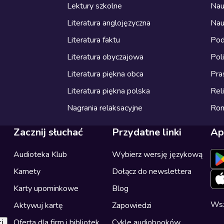
Lektury szkolne
Nau
Literatura anglojęzyczna
Nau
Literatura faktu
Pod
Literatura obyczajowa
Pol
Literatura piękna obca
Pra
Literatura piękna polska
Reli
Nagrania relaksacyjne
Ro
Zacznij słuchać
Przydatne linki
Ap
Audioteka Klub
Wybierz wersję językową
Karnety
Dołącz do newslettera
Karty upominkowe
Blog
Wsz
Aktywuj kartę
Zapowiedzi
Oferta dla firm i bibliotek
Cykle audiobooków
i