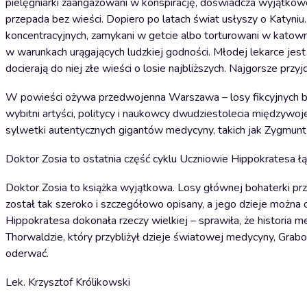
pielęgniarki zaangażowani w konspirację, doświadcza wyjątkow
przepada bez wieści. Dopiero po latach świat usłyszy o Katyni
koncentracyjnych, zamykani w getcie albo torturowani w katowni
w warunkach urągających ludzkiej godności. Młodej lekarce jest t
docierają do niej złe wieści o losie najbliższych. Najgorsze p
W powieści ożywa przedwojenna Warszawa – losy fikcyjnych boh
wybitni artyści, politycy i naukowcy dwudziestolecia międzywo
sylwetki autentycznych gigantów medycyny, takich jak Zygmunt 
Doktor Zosia to ostatnia część cyklu Uczniowie Hippokratesa ł
Doktor Zosia to książka wyjątkowa. Losy głównej bohaterki prze
został tak szeroko i szczegółowo opisany, a jego dzieje można 
Hippokratesa dokonała rzeczy wielkiej – sprawiła, że historia 
Thorwaldzie, który przybliżył dzieje światowej medycyny, Grabow
oderwać.
Lek. Krzysztof Królikowski