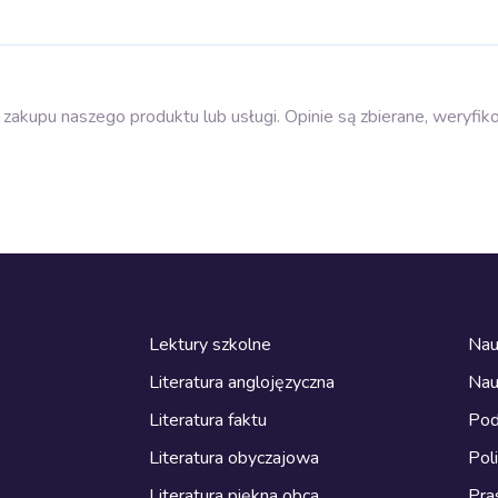
zakupu naszego produktu lub usługi. Opinie są zbierane, weryfik
Lektury szkolne
Nau
Literatura anglojęzyczna
Nau
Literatura faktu
Pod
Literatura obyczajowa
Pol
Literatura piękna obca
Pra