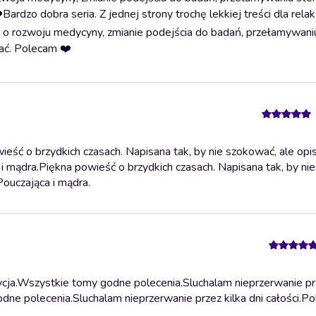
️
Bardzo dobra seria. Z jednej strony trochę lekkiej treści dla rela
acji o rozwoju medycyny, zmianie podejścia do badań, przełamywani
ać. Polecam ❤️
ść o brzydkich czasach. Napisana tak, by nie szokować, ale opi
i mądra.
Piękna powieść o brzydkich czasach. Napisana tak, by ni
Pouczająca i mądra.
ja.Wszystkie tomy godne polecenia.Sluchalam nieprzerwanie prz
ne polecenia.Sluchalam nieprzerwanie przez kilka dni całości.P