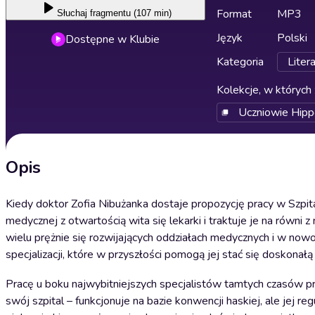
Format
MP3
Słuchaj
fragmentu (107 min)
Język
Polski
Dostępne w Klubie
Kategoria
Liter
Kolekcje, w których 
Uczniowie Hipp
Opis
Kiedy doktor Zofia Nibużanka dostaje propozycję pracy w Szpi
medycznej z otwartością wita się lekarki i traktuje je na równi 
wielu prężnie się rozwijających oddziałach medycznych i w nowocz
specjalizacji, które w przyszłości pomogą jej stać się doskonałą 
Pracę u boku najwybitniejszych specjalistów tamtych czasów 
swój szpital – funkcjonuje na bazie konwencji haskiej, ale jej r