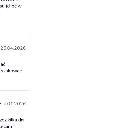
ksu (choć w
u
25.04.2026
sać
e szokować,
4.01.2026
ez kilka dni
olecam