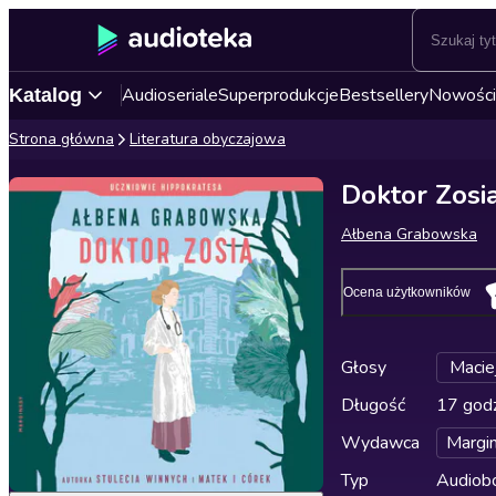
Audioseriale
Superprodukcje
Bestsellery
Nowości
Katalog
Strona główna
Literatura obyczajowa
Doktor Zosi
Ałbena Grabowska
Ocena użytkowników
Głosy
Macie
Długość
17 godz
Wydawca
Margi
Typ
Audiobo