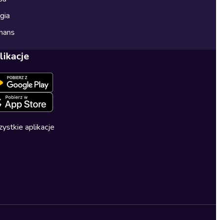
gia
mans
likacje
ystkie aplikacje