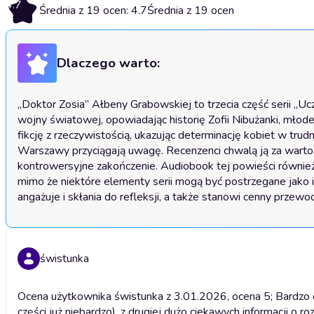
4.7
Średnia z 19 ocen: 4.7
Średnia z 19 ocen
Dlaczego warto:
„Doktor Zosia” Ałbeny Grabowskiej to trzecia część serii „Uc
wojny światowej, opowiadając historię Zofii Nibużanki, młode
fikcję z rzeczywistością, ukazując determinację kobiet w trud
Warszawy przyciągają uwagę. Recenzenci chwalą ją za wartościo
kontrowersyjne zakończenie. Audiobook tej powieści również 
mimo że niektóre elementy serii mogą być postrzegane jako i
angażuje i skłania do refleksji, a także stanowi cenny przewod
świstunka
Ocena użytkownika świstunka z 3.01.2026, ocena 5; Bardzo dobr
części już niebardzo), z drugiej dużo ciekawych informacji o