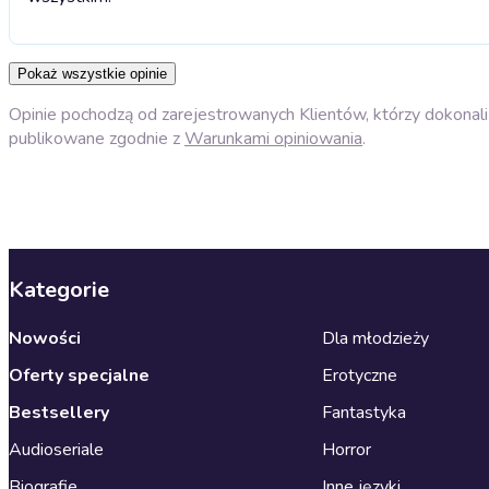
Pokaż wszystkie opinie
Opinie pochodzą od zarejestrowanych Klientów, którzy dokonali 
publikowane zgodnie z
Warunkami opiniowania
.
Kategorie
Nowości
Dla młodzieży
Oferty specjalne
Erotyczne
Bestsellery
Fantastyka
Audioseriale
Horror
Biografie
Inne języki