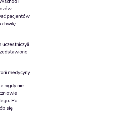
 Wschód i
obozów
ować pacjentów
o chwilę
uczestniczyli
przedstawione
orii medycyny.
e nigdy nie
czniowie
żdego. Po
ób się