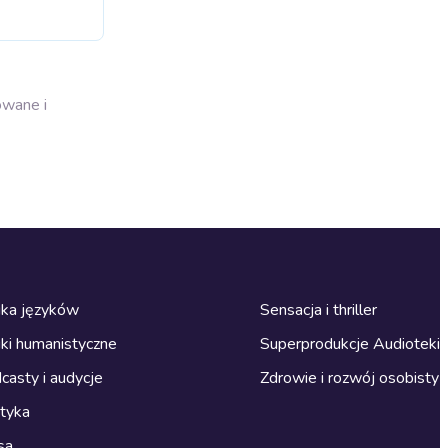
owane i
ka języków
Sensacja i thriller
ki humanistyczne
Superprodukcje Audioteki
casty i audycje
Zdrowie i rozwój osobisty
ityka
sa