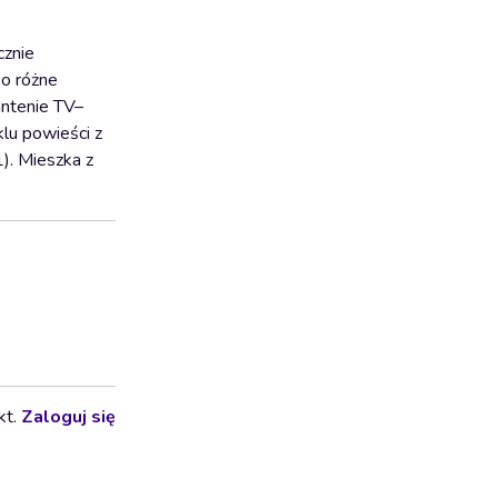
cznie
po różne
antenie TV–
lu powieści z
). Mieszka z
kt.
Zaloguj się