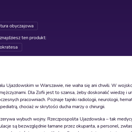
atura obyczajowa
znajdziesz ten produkt
:
okratesa
talu Ujazdowskim w Warszawie, nie waha się ani chwili. W wojs
z mężczyznami. Dla Zofii jest to szansa, żeby doskonalić wiedzę i u
esnych pracowniach. Poznaje tajniki radiologii, neurologii, hemato
pediatrą, chociaż w skrytości ducha marzy o chirurgii.
przerywa wybuch wojny. Rzeczpospolita Ujazdowska – tak medyc
egulacje są bezwzględnie łamane przez okupanta, a personel, zwłas