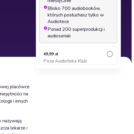
miesięcznie
Blisko 700 audiobooków,
których posłuchasz tylko w
Audiotece
Ponad 200 superprodukcji i
audioseriali
49,99 zł
Poza Audioteka Klub
Dodaj do koszyka
kowej placówce
miejętności na
logii i innych
y nazywają
zcza lekarze i