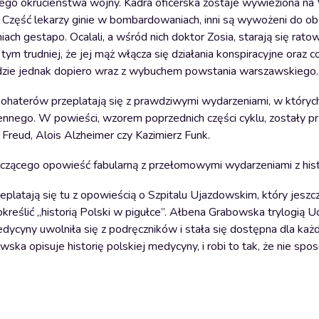
ego okrucieństwa wojny. Kadra oficerska zostaje wywieziona na
u. Część lekarzy ginie w bombardowaniach, inni są wywożeni do 
ach gestapo. Ocalali, a wśród nich doktor Zosia, starają się rat
ym trudniej, że jej mąż włącza się działania konspiracyjne oraz c
rzyjdzie jednak dopiero wraz z wybuchem powstania warszawskiego.
aterów przeplatają się z prawdziwymi wydarzeniami, w których 
jennego. W powieści, wzorem poprzednich części cyklu, zostały 
Freud, Alois Alzheimer czy Kazimierz Funk.
ączącego opowieść fabularną z przełomowymi wydarzeniami z hist
platają się tu z opowieścią o Szpitalu Ujazdowskim, który jeszcz
określić „historią Polski w pigułce”. Ałbena Grabowska trylogią U
medycyny uwolniła się z podręczników i stała się dostępna dla ka
ska opisuje historię polskiej medycyny, i robi to tak, że nie spos