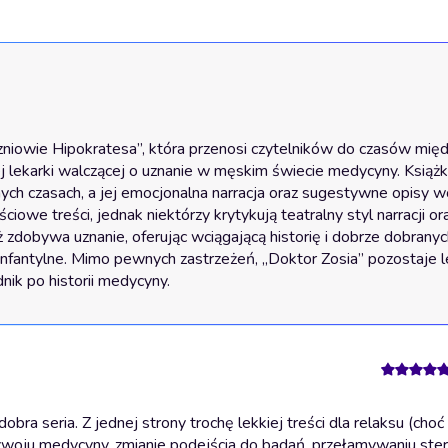
zniowie Hipokratesa”, która przenosi czytelników do czasów między
j lekarki walczącej o uznanie w męskim świecie medycyny. Książka
nych czasach, a jej emocjonalna narracja oraz sugestywne opisy w
we treści, jednak niektórzy krytykują teatralny styl narracji ora
zdobywa uznanie, oferując wciągającą historię i dobrze dobranych
nfantylne. Mimo pewnych zastrzeżeń, „Doktor Zosia” pozostaje lek
nik po historii medycyny.
a seria. Z jednej strony trochę lekkiej treści dla relaksu (choć
 rozwoju medycyny, zmianie podejścia do badań, przełamywaniu st