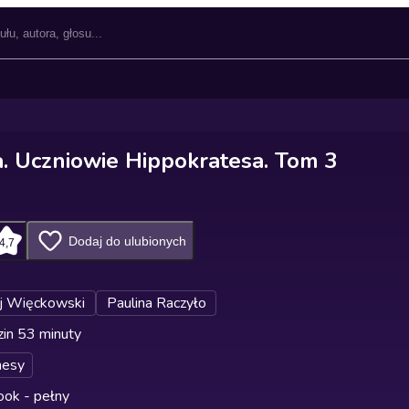
a. Uczniowie Hippokratesa. Tom 3
Dodaj do ulubionych
4,7
j Więckowski
Paulina Raczyło
in 53 minuty
nesy
ok - pełny