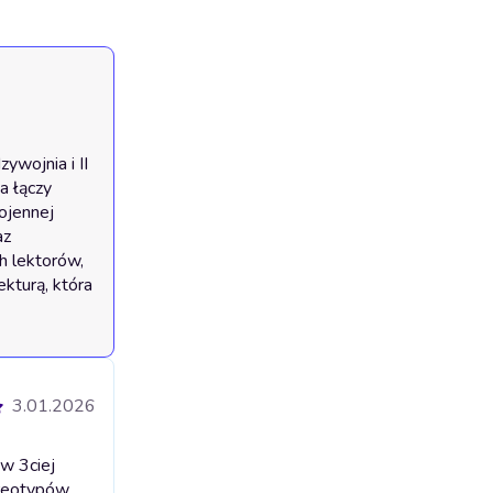
wojnia i II 
 łączy 
ojennej 
z 
 lektorów, 
turą, która 
3.01.2026
 w 3ciej
ereotypów,