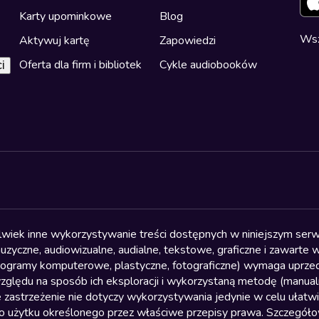
Karty upominkowe
Blog
Wsz
Aktywuj kartę
Zapowiedzi
Oferta dla firm i bibliotek
Cykle audiobooków
i
olwiek inne wykorzystywanie treści dostępnych w niniejszym serwi
yczne, audiowizualne, audialne, tekstowe, graficzne i zawarte w 
, programy komputerowe, plastyczne, fotograficzne) wymaga uprzedn
względu na sposób ich eksploracji i wykorzystaną metodę (manu
 zastrzeżenie nie dotyczy wykorzystywania jedynie w celu ułatw
żytku określonego przez właściwe przepisy prawa. Szczegółowa 