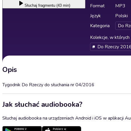
Format
MP3
Słuchaj
fragmentu (43 min)
Język
Polski
Kategoria
Do Rz
Kolekcje, w których 
Do Rzeczy 201
Opis
Tygodnik Do Rzeczy do słuchania nr 04/2016
Jak słuchać audiobooka?
Słuchaj audiobooka na urządzeniach Android i iOS w aplikacji Au