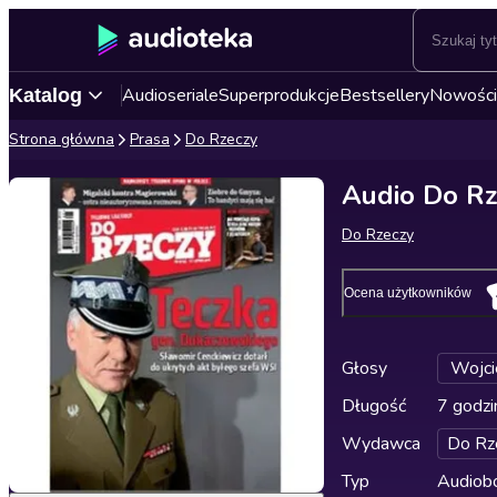
Audioseriale
Superprodukcje
Bestsellery
Nowości
Katalog
Strona główna
Prasa
Do Rzeczy
Audio Do Rz
Do Rzeczy
Ocena użytkowników
Głosy
Wojci
Długość
7 godzi
Wydawca
Do Rz
Typ
Audiobo