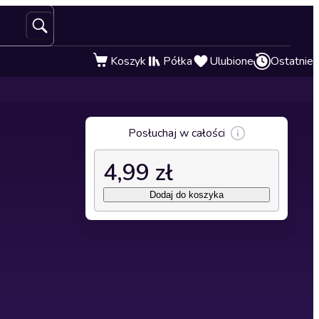
Koszyk
Półka
Ulubione
Ostatnie
Posłuchaj w całości
4,99 zł
Dodaj do koszyka