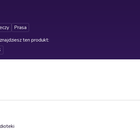
eczy
Prasa
znajdziesz ten produkt
:
6
dioteki