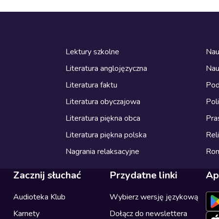
Lektury szkolne
Nau
Literatura anglojęzyczna
Nau
Literatura faktu
Pod
Literatura obyczajowa
Pol
Literatura piękna obca
Pra
Literatura piękna polska
Reli
Nagrania relaksacyjne
Ro
Zacznij słuchać
Przydatne linki
Ap
Audioteka Klub
Wybierz wersję językową
Karnety
Dołącz do newslettera