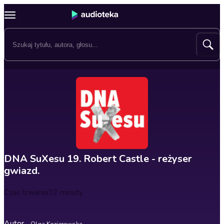
DNA SuXesu 19. Robert Castle - reżyser
gwiazd.
Czas trwania
32 minuty
Autor