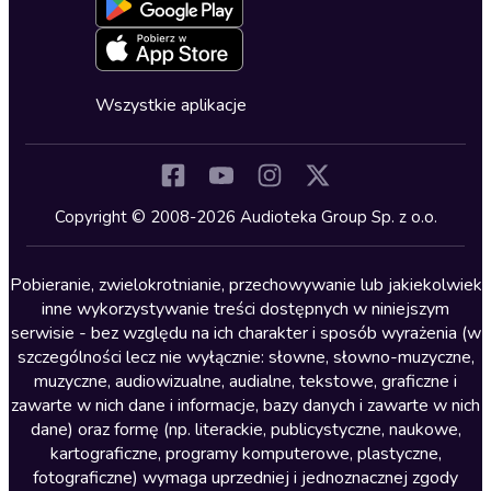
Blog
Oferta dla firm i bibliotek
Deklaracja dostępności
Erotyczne
Zapowiedzi
Fantastyka
Cykle audiobooków
Horror
Wszystkie aplikacje
Inne języki
Komedia
Kryminały
Copyright © 2008-2026 Audioteka Group Sp. z o.o.
Lektury szkolne
Literatura anglojęzyczna
Pobieranie, zwielokrotnianie, przechowywanie lub jakiekolwiek
inne wykorzystywanie treści dostępnych w niniejszym
Literatura faktu
serwisie - bez względu na ich charakter i sposób wyrażenia (w
szczególności lecz nie wyłącznie: słowne, słowno-muzyczne,
Literatura obyczajowa
muzyczne, audiowizualne, audialne, tekstowe, graficzne i
Literatura piękna obca
zawarte w nich dane i informacje, bazy danych i zawarte w nich
dane) oraz formę (np. literackie, publicystyczne, naukowe,
Literatura piękna polska
kartograficzne, programy komputerowe, plastyczne,
Nagrania relaksacyjne
fotograficzne) wymaga uprzedniej i jednoznacznej zgody