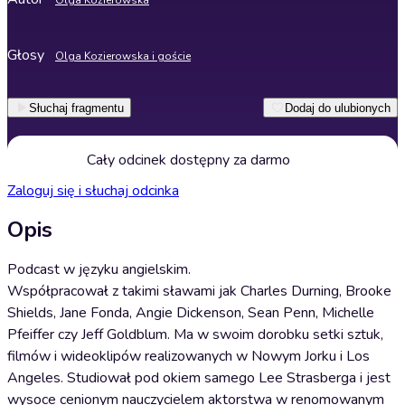
Olga Kozierowska
Głosy
Olga Kozierowska i goście
Słuchaj fragmentu
Dodaj do ulubionych
Cały odcinek dostępny za darmo
Zaloguj się i słuchaj odcinka
Opis
Podcast w języku angielskim.
Współpracował z takimi sławami jak Charles Durning, Brooke
Shields, Jane Fonda, Angie Dickenson, Sean Penn, Michelle
Pfeiffer czy Jeff Goldblum. Ma w swoim dorobku setki sztuk,
filmów i wideoklipów realizowanych w Nowym Jorku i Los
Angeles. Studiował pod okiem samego Lee Strasberga i jest
wysoce cenionym nauczycielem aktorstwa w renomowanym