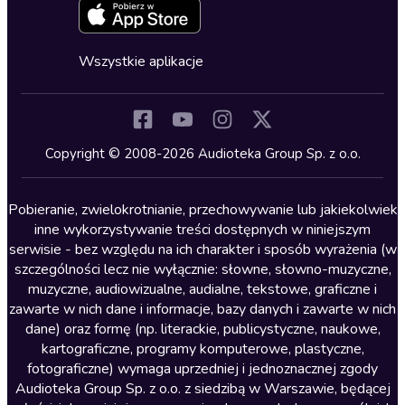
Zapowiedzi
Fantastyka
Cykle audiobooków
Horror
Wszystkie aplikacje
Inne języki
Komedia
Kryminały
Copyright © 2008-2026 Audioteka Group Sp. z o.o.
Lektury szkolne
Literatura anglojęzyczna
Pobieranie, zwielokrotnianie, przechowywanie lub jakiekolwiek
inne wykorzystywanie treści dostępnych w niniejszym
Literatura faktu
serwisie - bez względu na ich charakter i sposób wyrażenia (w
szczególności lecz nie wyłącznie: słowne, słowno-muzyczne,
Literatura obyczajowa
muzyczne, audiowizualne, audialne, tekstowe, graficzne i
Literatura piękna obca
zawarte w nich dane i informacje, bazy danych i zawarte w nich
dane) oraz formę (np. literackie, publicystyczne, naukowe,
Literatura piękna polska
kartograficzne, programy komputerowe, plastyczne,
Nagrania relaksacyjne
fotograficzne) wymaga uprzedniej i jednoznacznej zgody
Audioteka Group Sp. z o.o. z siedzibą w Warszawie, będącej
Nauka języków