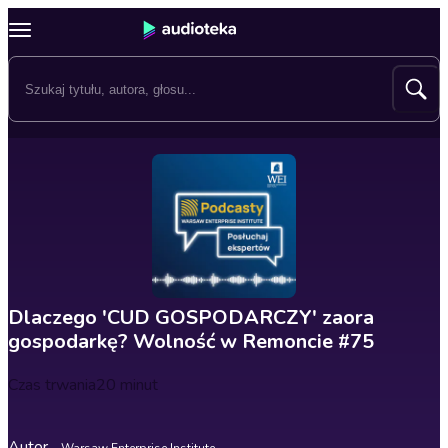
Dlaczego 'CUD GOSPODARCZY' zaora
gospodarkę? Wolność w Remoncie #75
Czas trwania
20 minut
Autor