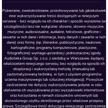
Lektury szkolne
Literatura anglojęzyczna
Pobieranie, zwielokrotnianie, przechowywanie lub jakiekolwiek
inne wykorzystywanie treści dostępnych w niniejszym
Literatura faktu
serwisie - bez względu na ich charakter i sposób wyrażenia (w
szczególności lecz nie wyłącznie: słowne, słowno-muzyczne,
Literatura obyczajowa
muzyczne, audiowizualne, audialne, tekstowe, graficzne i
Literatura piękna obca
zawarte w nich dane i informacje, bazy danych i zawarte w nich
dane) oraz formę (np. literackie, publicystyczne, naukowe,
Literatura piękna polska
kartograficzne, programy komputerowe, plastyczne,
Nagrania relaksacyjne
fotograficzne) wymaga uprzedniej i jednoznacznej zgody
Audioteka Group Sp. z o.o. z siedzibą w Warszawie, będącej
Nauka języków
właścicielem niniejszego serwisu, bez względu na sposób ich
Nauki humanistyczne
eksploracji i wykorzystaną metodę (manualną lub
zautomatyzowaną technikę, w tym z użyciem programów
Podcasty i audycje
uczenia maszynowego lub sztucznej inteligencji). Powyższe
Polityka
zastrzeżenie nie dotyczy wykorzystywania jedynie w celu
ułatwienia ich wyszukiwania przez wyszukiwarki internetowe
Prasa
oraz korzystania w ramach stosunków umownych lub
Religia
dozwolonego użytku określonego przez właściwe przepisy
prawa. Szczegółowa treść dotycząca niniejszego zastrzeżenia